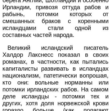
берега Англии, Шотландии и особенно
Ирландии, привозя оттуда рабов и
рабынь, потомки которых от
смешанных браков с коренными
исландцами стали одной из
составных частей народа.
Великий исландский писатель
Халдор Лакснесс показал в своих
романах, в частности, как пытались
капиталисты развивать в исландцах
национализм, патетически вопрошая,
кто они: вольные норманны или
потомки ирландских рабов. На самом
деле исландцы - потомки тех и
других, хотя доля норвежской крови
гораздо больше (как полагают