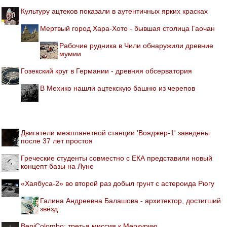
Культуру ацтеков показали в аутентичных ярких красках
Мертвый город Хара-Хото - бывшая столица Гаочан
Рабочие рудника в Чили обнаружили древние
мумии
Гозекский круг в Германии - древняя обсерватория
В Мехико нашли ацтекскую башню из черепов
Двигатели межпланетной станции 'Вояджер-1' заведены
после 37 лет простоя
Греческие студенты совместно с ЕКА представили новый
концепт базы на Луне
«Хаябуса-2» во второй раз добыл грунт с астероида Рюгу
Галина Андреевна Балашова - архитектор, достигший
звёзд
BepiColombo: третья миссия к Меркурию