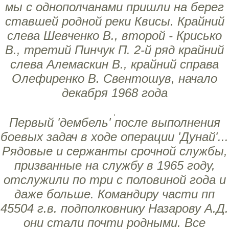
мы с однополчанами пришли на берег
ставшей родной реки Квисы. Крайний
слева Шевченко В., второй - Крисько
В., третий Пинчук П. 2-й ряд крайний
слева Алемаскин В., крайний справа
Олефиренко В. Свентошув, начало
декабря 1968 года
Первый 'дембель' после выполнения
боевых задач в ходе операции 'Дунай'...
Рядовые и сержанты срочной службы,
призванные на службу в 1965 году,
отслужили по три с половиной года и
даже больше. Командиру части пп
45504 г.в. подполковнику Назарову А.Д.
они стали почти родными. Все