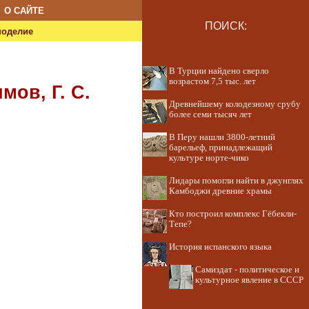
О САЙТЕ
ПОИСК:
ноделие
В Турции найдено сверло
возрастом 7,5 тыс. лет
мов, Г. С.
Древнейшему колодезному срубу
более семи тысяч лет
В Перу нашли 3800-летний
барельеф, принадлежащий
культуре норте-чико
Лидары помогли найти в джунглях
Камбоджи древние храмы
Кто построил комплекс Гёбекли-
Тепе?
История испанского языка
Самиздат - политическое и
культурное явление в СССР