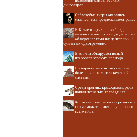
поведении овирапторных
динозавров
Саблезубые тигры оказались
сильнее, чем предполагалось ранее
В Китае открыли новый вид
меловых млекопитающих, который
обладал чертами плацентарных и
сумчатых одновременно
В Англии обнаружен новый
птерозавр юрского периода
Вымирание мамонтов ускорили
болезни и патологии скелетной
системы
Среди древних крокодиломорфов
нашли несколько травоядных
Кость мастодонта на американской
ферме может привлечь ученых со
всего мира