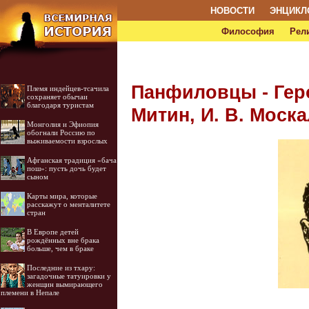
НОВОСТИ
ЭНЦИКЛ
Философия
Рел
Панфиловцы - Геро
Племя индейцев-тсачила
сохраняет обычаи
благодаря туристам
Митин, И. В. Моска
Монголия и Эфиопия
обогнали Россию по
выживаемости взрослых
Афганская традиция «бача
пош»: пусть дочь будет
сыном
Карты мира, которые
расскажут о менталитете
стран
В Европе детей
рождённых вне брака
больше, чем в браке
Последние из тхару:
загадочные татуировки у
женщин вымирающего
племени в Непале