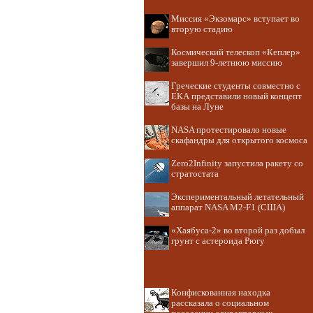
Миссия «Экзомарс» вступает во
вторую стадию
Космический телескоп «Кеплер»
завершил 9-летнюю миссию
Греческие студенты совместно с
ЕКА представили новый концепт
базы на Луне
NASA протестировало новые
скафандры для открытого космоса
Zero2Infinity запустила ракету со
стратостата
Экспериментальный летательный
аппарат NASA M2-F1 (США)
«Хаябуса-2» во второй раз добыл
грунт с астероида Рюгу
Конфискованная находка
рассказала о социальном