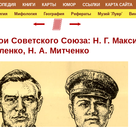
ОПЕДИЯ
КНИГИ
КАРТЫ
ЮМОР
ССЫЛКИ
КАРТА САЙТА
игия
Мифология
География
Рефераты
Музей 'Лувр'
Ви
и Советского Союза: Н. Г. Макси
ленко, Н. А. Митченко