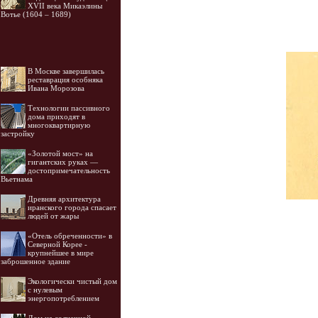
XVII века Микаэлины
Вотье (1604 – 1689)
В Москве завершилась
реставрация особняка
Ивана Морозова
Технологии пассивного
дома приходят в
многоквартирную
застройку
«Золотой мост» на
гигантских руках —
достопримечательность
Вьетнама
Древняя архитектура
иранского города спасает
людей от жары
«Отель обреченности» в
Северной Корее -
крупнейшее в мире
заброшенное здание
Экологически чистый дом
с нулевым
энергопотреблением