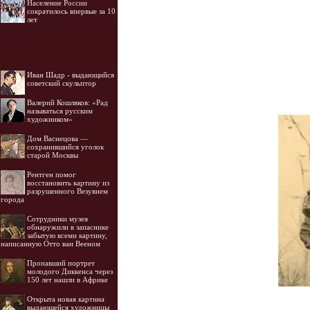
Население России
сократилось впервые за 10
лет
Иван Шадр - выдающийся
советский скульптор
Валерий Кошляков: «Рад
называться русским
художником»
Дом Васнецова —
сохранившийся уголок
старой Москвы
Рентген помог
восстановить картину из
разрушенного Везувием
города
Cотрудники музея
обнаружили в запаснике
забытую всеми картину,
написанную Отто ван Вееном
Пропавший портрет
молодого Диккенса через
150 лет нашли в Африке
Открыта новая картина
выдающейся художницы