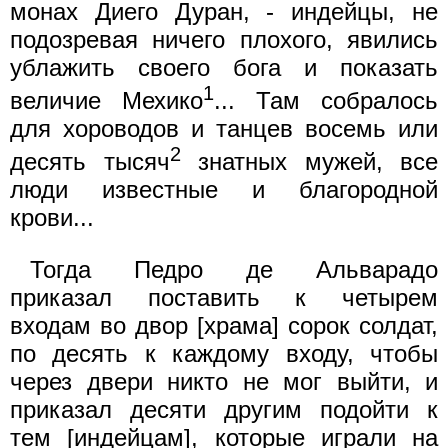
монах Диего Дуран, - индейцы, не
подозревая ничего плохого, явились
ублажить своего бога и показать
1
величие Мехико
... Там собралось
для хороводов и танцев восемь или
2
десять тысяч
знатных мужей, все
люди известные и благородной
крови...
Тогда Педро де Альварадо
приказал поставить к четырем
входам во двор [храма] сорок солдат,
по десять к каждому входу, чтобы
через двери никто не мог выйти, и
приказал десяти другим подойти к
тем [индейцам], которые играли на