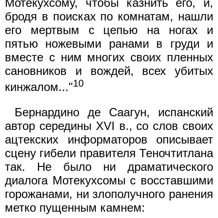
Мотекухсому, чтобы казнить его, и,
бродя в поисках по комнатам, нашли
его мертвым с цепью на ногах и
пятью ножевыми ранами в груди и
вместе с ним многих своих пленных
сановников и вождей, всех убитых
10
кинжалом..."
Бернардино де Саагун, испанский
автор середины XVI в., со слов своих
ацтекских информаторов описывает
сцену гибели правителя Теночтитлана
так. Не было ни драматического
диалога Мотекухсомы с восставшими
горожанами, ни злополучного ранения
метко пущенным камнем: