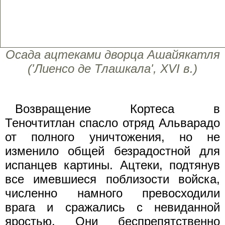
Осада ацтеками дворца Ашайякатля
('Лиенсо де Тлашкала', XVI в.)
Возвращение Кортеса в
Теночтитлан спасло отряд Альварадо
от полного уничтожения, но не
изменило общей безрадостной для
испанцев картины. Ацтеки, подтянув
все имевшиеся поблизости войска,
численно намного превосходили
врага и сражались с невиданной
яростью. Они беспрепятственно