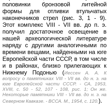
половинки бронзовой литейной
формы для отливки втульчатых
наконечников стрел (рис. 3, 1 - 9).
Этот комплекс VIII - VII вв. до п. э.
получил достаточное освещение в
нашей археологической литературе
наряду с другими аналогичными по
времени вещами, найденными на юге
Европейской части СССР, в том числе
и в районах, близко прилегающих к
Нижнему Подонью (
Иессен А. А. К
вопросу о памятниках VIII - VII вв. до н. э. на
юге Европейской части СССР. - СА, 1953,
XVIII, с. 50 - 52, 107 - 108, рис. 1; Он же.
Некоторые памятники VIII - VII вв. до н. э. на
).
Северном Кавказе. - ВССА. М., 1954, с. 120.