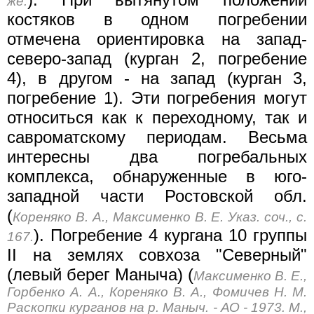
же.
костяков в одном погребении
отмечена ориентировка на запад-
северо-запад (курган 2, погребение
4), в другом - на запад (курган 3,
погребение 1). Эти погребения могут
относиться как к переходному, так и
савроматскому периодам. Весьма
интересны два погребальных
комплекса, обнаруженные в юго-
западной части Ростовской обл.
(
Кореняко В. А., Максименко В. Е. Указ. соч., с.
). Погребение 4 кургана 10 группы
167.
II на землях совхоза "Северный"
(левый берег Маныча) (
Максименко В. Е.,
Горбенко А. А., Кореняко В. А., Фомичев Н. М.
Раскопки курганов на р. Маныч. - АО - 1973. М.,