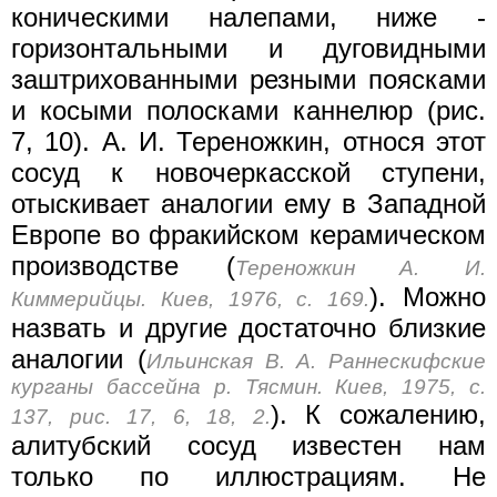
коническими налепами, ниже -
горизонтальными и дуговидными
заштрихованными резными поясками
и косыми полосками каннелюр (рис.
7, 10). A. И. Тереножкин, относя этот
сосуд к новочеркасской ступени,
отыскивает аналогии ему в Западной
Европе во фракийском керамическом
производстве (
Тереножкин А. И.
). Можно
Киммерийцы. Киев, 1976, с. 169.
назвать и другие достаточно близкие
аналогии (
Ильинская В. А. Раннескифские
курганы бассейна р. Тясмин. Киев, 1975, с.
). К сожалению,
137, рис. 17, 6, 18, 2.
алитубский сосуд известен нам
только по иллюстрациям. Не