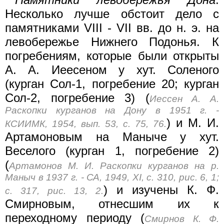
Несколько лучше обстоит дело с
памятниками VIII - VII вв. до н. э. на
левобережье Нижнего Подонья. К
погребениям, которые были открыты
А. А. Иеесеном у хут. Соленого
(курган Сол-1, погребение 20; курган
Сол-2, погребение 3) (
Иессен А. А.
Раскопки курганов на Дону в 1951 г. -
) и М. И.
КСИИМК, 1954, вып. 53, с. 75, 76.
Артамоновым на Маныче у хут.
Веселого (курган 1, погребение 2)
(
Артамонов М. И. Раскопки курганов на р.
Маныч в 1937 г. - СА, 1949, XI, с. 310, рис. 6, 1;
) и изучены К. Ф.
с. 317, рис. 13, 2.
Смирновым, отнесшим их к
переходному периоду (
Смирнов К. Ф.