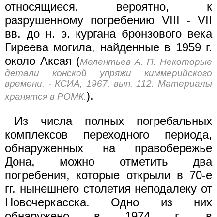
относящиеся, вероятно, к
разрушенному погребению VIII - VII
вв. до н. э. кургана бронзового века
Гиреева могила, найденные в 1959 г.
около Аксая (
Мелентьев А. П. Некоторые
детали конской упряжи киммерийского
времени. - КСИА, 1967, вып. 112. Материалы
).
хранятся в РОМК.
Из числа полных погребальных
комплексов переходного периода,
обнаруженных на правобережье
Дона, можно отметить два
погребения, которые открыли в 70-е
гг. нынешнего столетия неподалеку от
Новочеркасска. Одно из них
обнаружено в 1974 г. в