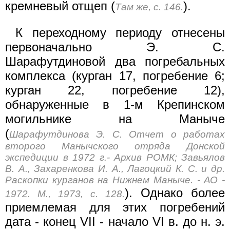
кремневый отщеп (
).
Там же, с. 146.
К переходному периоду отнесены
первоначально Э. С.
Шарафутдиновой два погребальных
комплекса (курган 17, погребение 6;
курган 22, погребение 12),
обнаруженные в 1-м Крепинском
могильнике на Маныче
(
Шарафутдинова Э. С. Отчет о работах
второго Манычского отряда Донской
экспедиции в 1972 г.- Архив РОМК; Завьялов
В. А., Захаренкова И. А., Лагоцкий К. С. и др.
Раскопки курганов на Нижнем Маныче. - АО -
). Однако более
1972. М., 1973, с. 128.
приемлемая для этих погребений
дата - конец VII - начало VI в. до н. э.