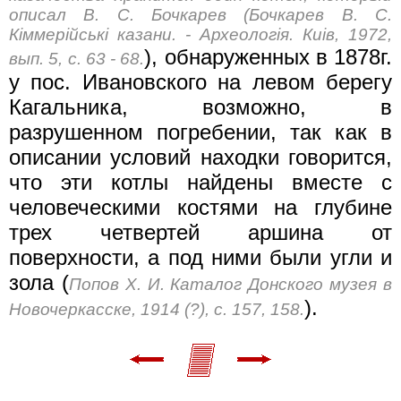
описал В. С. Бочкарев (Бочкарев В. С.
Кiммерiйськi казани. - Археологiя. Киiв, 1972,
), обнаруженных в 1878г.
вып. 5, с. 63 - 68.
у пос. Ивановского на левом берегу
Кагальника, возможно, в
разрушенном погребении, так как в
описании условий находки говорится,
что эти котлы найдены вместе с
человеческими костями на глубине
трех четвертей аршина от
поверхности, а под ними были угли и
зола (
Попов X. И. Каталог Донского музея в
).
Новочеркасске, 1914 (?), с. 157, 158.