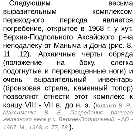
Следующим весьма
выразительным комплексом
переходного периода является
погребение, открытое в 1968 г. у хут.
Верхне-Подпольного Аксайского р-на
неподалеку от Маныча и Дона (рис. 8,
11 ,12). Архаичные черты обряда
(положение на боку, слегка
подогнутые и перекрещенные ноги) и
очень выразительный инвентарь
(бронзовая стрела, каменный топор)
позволяют отнести этот комплекс к
концу VIII - VII в. до н. э. (
Кияшко В. Я.,
Максименко В. Е. Погребение раннего
железного века у х. Верхне-Подпольный. - АО -
).
1967. М., 1968, с. 77, 78.