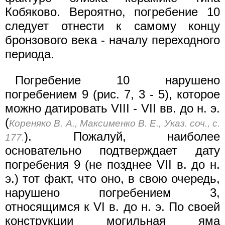
Кобяково. Вероятно, погребение 10
следует отнести к самому концу
бронзового века - началу переходного
периода.
Погребение 10 нарушено
погребением 9 (рис. 7, 3 - 5), которое
можно датировать VIII - VII вв. до н. э.
(
Кореняко В. А., Максименко В. Е., Указ. соч., с.
). Пожалуй, наиболее
177.
основательно подтверждает дату
погребения 9 (не позднее VII в. до н.
э.) тот факт, что оно, в свою очередь,
нарушено погребением 3,
относящимся к VI в. до н. э. По своей
конструкции могильная яма