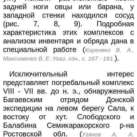
задней ноги овцы или барана, у
западной стенки находился сосуд
(рис. 7, 8, 9). Подробная
характеристика этих комплексов с
анализом инвентаря и обряда дана в
специальной работе (
Кореняко В. А.,
).
Максименко В. Е. Указ. соч., с. 167 - 181.
Исключительный интерес
представляет погребальный комплекс
VIII - VII вв. до н. э., обнаруженный
Багаевским отрядом Донской
экспедиции на левом берегу Сала, к
востоку от хут. Слободского и
Балабина Семикаракорского р-на
Ростовской обл. (
Узянов А. А.