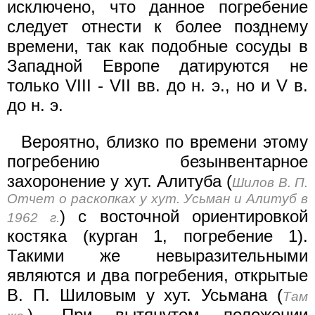
исключено, что данное погребение
следует отнести к более позднему
времени, так как подобные сосуды в
Западной Европе датируются не
только VIII - VII вв. до н. э., но и V в.
до н. э.
Вероятно, близко по времени этому
погребению безынвентарное
захоронение у хут. Алитуба (
Шилов В. П.
Отчет о раскопках у хут. Усьман и Алитуб в
) с восточной ориентировкой
1962 г.
костяка (курган 1, погребение 1).
Такими же невыразительными
являются и два погребения, открытые
B. П. Шиловым у хут. Усьмана (
Там
). При вытянутом положении