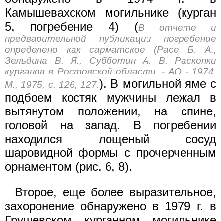
Камышевахском могильнике (курган
5, погребение 4) (
В отчете и
предварительной публикации погребение
определено как сарматское (Расе Б. А.,
Зельдина В. Я., Субботин А. В. Раскопки
курганов в Ростовской области. - АО - 1974.
). В могильной яме с
М., 1975, с. 126, 127.
подбоем костяк мужчины лежал в
вытянутом положении, на спине,
головой на запад. В погребении
находился лощеный сосуд
шаровидной формы с прочерченным
орнаментом (рис. 6, 8).
Второе, еще более выразительное,
захоронение обнаружено в 1979 г. в
Грушевском курганном могильнике