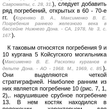
), следует добавить
Савроматы, с. 28, 31.
ряд погребений, открытых в 60 - 70-е
гг. (
Кореняко В. А., Максименко В. Е.
Погребения раннего железного века в
бассейне Нижнего Дона. - СА, 1978, № 3, с.
).
167.
К таковым относятся погребения 9 и
10 кургана 5 Койсугского могильника
(
Максименко В. Е. Раскопки курганов в
).
дельте Дона. - АО - 1968. М., 1969, с. 85.
Они выделяются четкой
стратиграфией. Наиболее ранним из
них является погребение 10 (рис. 7, 1,
2),. нарушившее срубное погребение
13. В нем костяк находился в
положении, характерном для