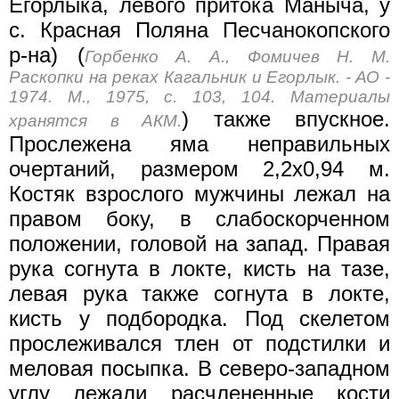
Егорлыка, левого притока Маныча, у
с. Красная Поляна Песчанокопского
р-на) (
Горбенко А. А., Фомичев Н. М.
Раскопки на реках Кагальник и Егорлык. - АО -
1974. М., 1975, с. 103, 104. Материалы
) также впускное.
хранятся в АКМ.
Прослежена яма неправильных
очертаний, размером 2,2x0,94 м.
Костяк взрослого мужчины лежал на
правом боку, в слабоскорченном
положении, головой на запад. Правая
рука согнута в локте, кисть на тазе,
левая рука также согнута в локте,
кисть у подбородка. Под скелетом
прослеживался тлен от подстилки и
меловая посыпка. В северо-западном
углу лежали расчлененные кости