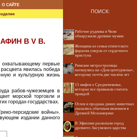
О САЙТЕ
ПОИСК:
ноделие
Рабочие рудника в Чили
обнаружили древние мумии
АФИН В V В.
Женщина из семьи египетского
фараона умерла от сердечного
приступа
тв, охватывающему первые
Римские метростроевцы
го расцвета явилась победа
наткнулись на «Дом центуриона»,
нную и культурную жизнь
которому почти две тысячи лет
15 мифов о Средневековье,
которые все привыкли считать
руда рабов-чужеземцев в
правдой
цвет морской торговли и
гих городах-государствах.
Отлов и продажа диких животных
оказались обычным явлением в
реко-персидские войны».
Древней Мезоамерике
твующем издании данного
В Эфиопии раскопали город
древнего Аксумского царства