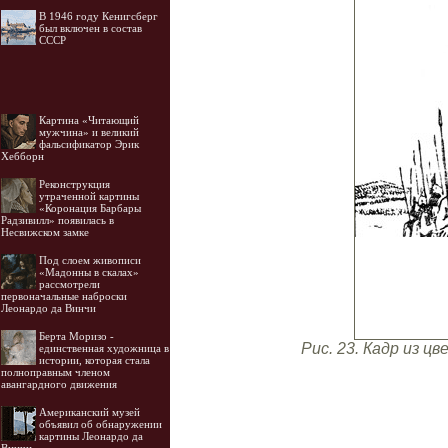
В 1946 году Кенигсберг
был включен в состав
СССР
Картина «Читающий
мужчина» и великий
фальсификатор Эрик
Хебборн
Реконструкция
утраченной картины
«Коронация Барбары
Радзивилл» появилась в
Несвижском замке
Под слоем живописи
«Мадонны в скалах»
рассмотрели
первоначальные наброски
Леонардо да Винчи
Берта Моризо -
Рис. 23. Кадр из ц
единственная художница в
истории, которая стала
полноправным членом
авангардного движения
Американский музей
объявил об обнаружении
картины Леонардо да