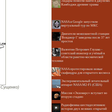
Лидары помогли найти в джунглях
Камбоджи древние храмы
NASA и Google запустили
виртуальный тур по МКС
Двигатели межпланетной станции
'Вояджер-1' заведены после 37 лет
простоя
Валентин Петрович Глушко -
советский инженер и учёный в
области ракетно-космической
техники
NASA протестировало новые
скафандры для открытого космоса
Экспериментальный летательный
аппарат NASA M2-F1 (США)
. Сущенко)
Миссия «Экзомарс» вступает во
вторую стадию
Радиофизика шестидесятников:
история двух великих открытий