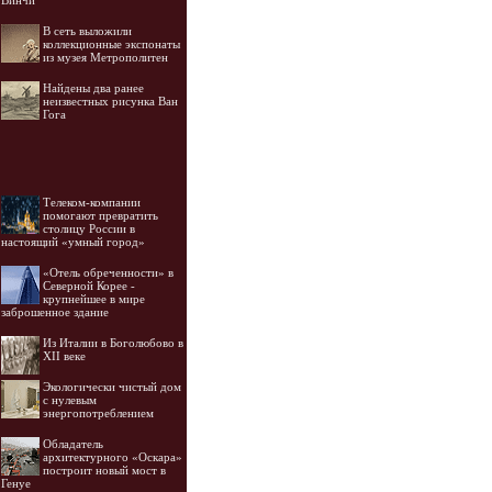
Винчи
В сеть выложили
коллекционные экспонаты
из музея Метрополитен
Найдены два ранее
неизвестных рисунка Ван
Гога
Телеком-компании
помогают превратить
столицу России в
настоящий «умный город»
«Отель обреченности» в
Северной Корее -
крупнейшее в мире
заброшенное здание
Из Италии в Боголюбово в
XII веке
Экологически чистый дом
с нулевым
энергопотреблением
Обладатель
архитектурного «Оскара»
построит новый мост в
Генуе