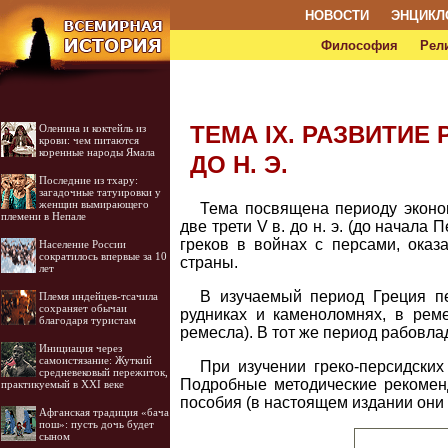
НОВОСТИ
ЭНЦИКЛ
Философия
Рел
ТЕМА IX. РАЗВИТИЕ
Оленина и коктейль из
крови: чем питаются
коренные народы Ямала
ДО Н. Э.
Последние из тхару:
загадочные татуировки у
женщин вымирающего
Тема посвящена периоду эконом
племени в Непале
две трети V в. до н. э. (до начала
греков в войнах с персами, ока
Население России
сократилось впервые за 10
страны.
лет
В изучаемый период Греция пе
Племя индейцев-тсачила
сохраняет обычаи
рудниках и каменоломнях, в реме
благодаря туристам
ремесла). В тот же период рабовла
Инициация через
самоистязание: Жуткий
При изучении греко-персидски
средневековый пережиток,
Подробные методические рекомен
практикуемый в XXI веке
пособия (в настоящем издании они 
Афганская традиция «бача
пош»: пусть дочь будет
сыном