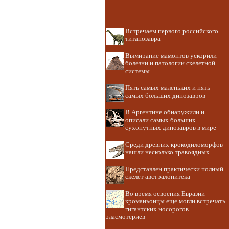
Встречаем первого российского
титанозавра
Вымирание мамонтов ускорили
болезни и патологии скелетной
системы
Пять самых маленьких и пять
самых больших динозавров
В Аргентине обнаружили и
описали самых больших
сухопутных динозавров в мире
Среди древних крокодиломорфов
нашли несколько травоядных
Представлен практически полный
скелет австралопитека
Во время освоения Евразии
кроманьонцы еще могли встречать
гигантских носорогов
эласмотериев