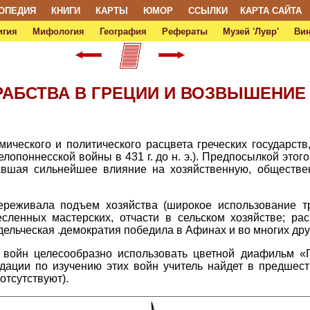
ОПЕДИЯ
КНИГИ
КАРТЫ
ЮМОР
ССЫЛКИ
КАРТА САЙТА
игия
Мифология
География
Рефераты
Музей 'Лувр'
Ви
 РАБСТВА В ГРЕЦИИ И ВОЗВЫШЕНИЕ 
ического и политического расцвета греческих государс
 Пелопоннесской войны в 431 г. до н. э.). Предпосылкой это
завшая сильнейшее влияние на хозяйственную, обществе
реживала подъем хозяйства (широкое использование т
сленных мастерских, отчасти в сельском хозяйстве; рас
дельческая .демократия победила в Афинах и во многих дру
х войн целесообразно использовать цветной диафильм «Г
дации по изучению этих войн учитель найдет в предшес
отсутствуют).