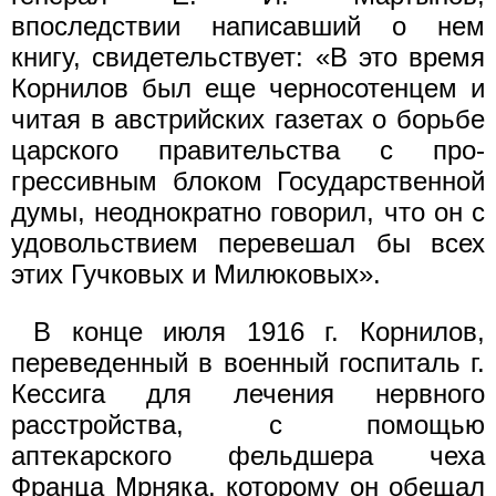
впоследствии написавший о нем
книгу, свиде­тельствует: «В это время
Корнилов был еще черносотенцем и
читая в австрийских газетах о борьбе
царского правительства с про­
грессивным блоком Государственной
думы, неоднократно говорил, что он с
удовольствием перевешал бы всех
этих Гучковых и Ми­люковых».
В конце июля 1916 г. Корнилов,
переведенный в военный госпи­таль г.
Кессига для лечения нервного
расстройства, с помощью
аптекарского фельдшера чеха
Франца Мрняка, которому он обещал