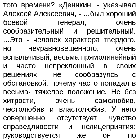
того времени? «Деникин, - указывал
Алексей Алек­сеевич, - ...был хороший
боевой генерал, очень
сообразительный и решительный.
...Это - человек характера твердого,
но неурав­новешенного, очень
вспыльчивый, весьма прямолинейный
и часто непреклонный в своих
решениях, не сообразуясь с
обстановкой, почему часто попадал в
весьма- тяжелое положение. Не без
хит­рости, очень самолюбив,
честолюбив и властолюбив. У него
со­вершенно отсутствует чувство
справедливости и нелицеприятия:
руководствуется же он по