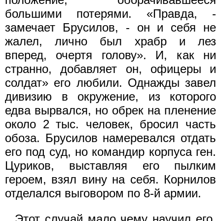
большими потерями. «Правда, -
замечает Брусилов, - он и себя не
жалел, лично был храбр и лез
вперед, очертя го­лову». И, как ни
странно, добавляет он, офицеры и
солдат» его любили. Однажды завел
дивизию в окружение, из которого
едва вырвался, но обрек на пленение
около 2 тыс. человек, бросил часть
обоза. Брусилов намеревался отдать
его под суд, но командир корпуса ген.
Цуриков, выставляя его пылким
героем, взял вину на себя. Корнилов
отделался выговором по 8-й армии.
Этот случай мало чему научил его.