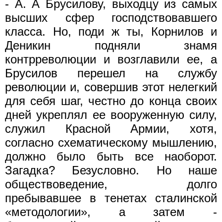
- А. А Брусилову, выходцу из самых
высших сфер гос­подствовавшего
класса. Но, поди ж ты, Корнилов и
Деникин под­няли знамя
контрреволюции и возглавили ее, а
Брусилов перешел на службу
революции и, совершив этот нелегкий
для себя шаг, честно до конца своих
дней укреплял ее вооруженную силу,
слу­жил Красной Армии, хотя,
согласно схематическому мышлению,
должно было быть все наоборот.
Загадка? Безусловно. Но наше
обществоведение, долго
пребывавшее в тенетах сталинской
«ме­тодологии», а затем -