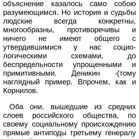
объяснение казалось само собою
разумеющимся. Но исто­рия и судьбы
людские всегда конкретны,
многообразны, противо­речивы и
ничего не имеют общего с
утвердившимися у нас социо­
логическими схемами, до
беспредельности упрощенными и
прими­тивными. Деникин -(тому
наглядный пример. Впрочем, как и
Кор­нилов.
Оба они, вышедшие из средних
слоев российского общества, по
своему социальному происхождению
прямые антиподы третьему генералу