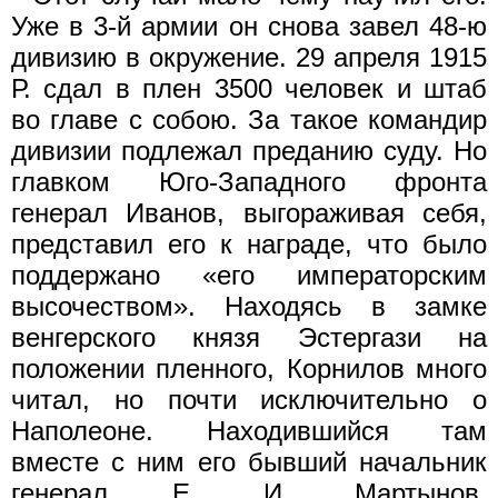
Уже в 3-й армии он снова завел 48-ю
дивизию в окружение. 29 апреля 1915
Р. сдал в плен 3500 человек и штаб
во главе с собою. За такое командир
диви­зии подлежал преданию суду. Но
главком Юго-Западного фронта
генерал Иванов, выгораживая себя,
представил его к награде, что было
поддержано «его императорским
высочеством». Находясь в замке
венгерского князя Эстергази на
положении пленного, Кор­нилов много
читал, но почти исключительно о
Наполеоне. Находившийся там
вместе с ним его бывший начальник
генерал Е. И. Мартынов,