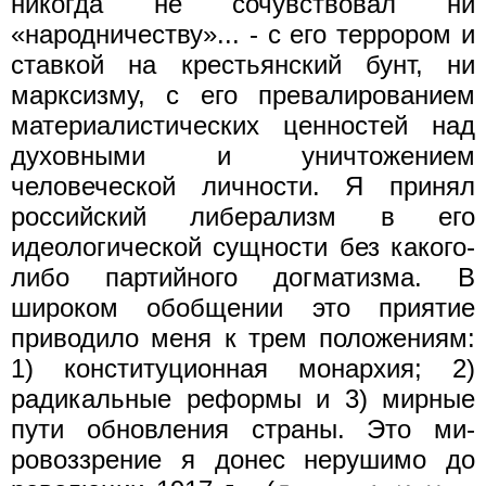
никогда не сочувствовал ни
«народничеству»... - с его террором и
ставкой на крестьянский бунт, ни
марксизму, с его превалированием
материалистических ценностей над
духовными и уничтожением
человеческой личности. Я принял
российский либе­рализм в его
идеологической сущности без какого-
либо партий­ного догматизма. В
широком обобщении это приятие
приводило меня к трем положениям:
1) конституционная монархия; 2)
ради­кальные реформы и 3) мирные
пути обновления страны. Это ми­
ровоззрение я донес нерушимо до