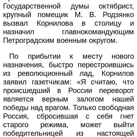
Государственной думы октябрист,
крупный помещик М. В. Родзянко
вызвал Корнилова в столицу и
назначил главнокомандующим
Петроградским военным округом.
По прибытии к месту нового
назначения, быстро перестроив­шись
из революционный лад, Корнилов
заявил газетчикам: «Я счи­таю, что
происшедший в России переворот
является верным зало­гом нашей
победы над врагом. Только свободная
Россия, сбро­сившая с себя гнет
старого режима, может выйти
победитель­ницей из настоящей