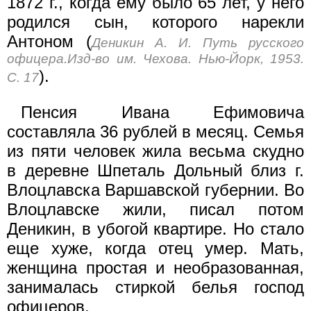
1872 г., когда ему было 65 лет, у него
родился сын, которого нарекли
Антоном (
Деникин А. И. Путь русского
офицера.Изд-во им. Чехова. Нью-Йорк, 1953.
).
С. 17
Пенсия Ивана Ефимовича
составляла 36 рублей в месяц. Семья
из пяти человек жила весьма скудно
в деревне Шпеталь Дольный близ г.
Влоцлавска Варшавской губернии. Во
Влоцлавске жили, писал потом
Деникин, в убогой квартире. Но стало
еще хуже, когда отец умер. Мать,
женщина простая и необразо­ванная,
занималась стиркой белья господ
офицеров.