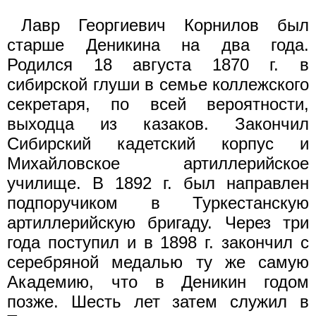
Лавр Георгиевич Корнилов был
старше Деникина на два года.
Родился 18 августа 1870 г. в
сибирской глуши в семье коллеж­ского
секретаря, по всей вероятности,
выходца из казаков. За­кончил
Сибирский кадетский корпус и
Михайловское артиллерий­ское
училище. В 1892 г. был направлен
подпоручиком в Турке­станскую
артиллерийскую бригаду. Через три
года поступил и в 1898 г. закончил с
серебряной медалью ту же самую
Академию, что в Деникин годом
позже. Шесть лет затем служил в