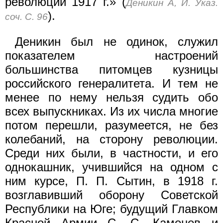
революции 1917 г.» (
Деникин А, И. Указ.
).
соч. С. 96
Деникин был не одинок, служил
показателем настроений
большинства питомцев кузницы
российского генералитета. И тем не
менее по нему нельзя судить обо
всех выпускниках. Из их числа многие
потом перешли, разумеется, не без
колебаний, на сторону революции.
Среди них были, в частности, и его
однокаш­ник, учившийся на одном с
ним курсе, П. П. Сытин, в 1918 г.
возглавивший оборону Советской
Республики на Юге; будущий Главком
Красной Армии С. С. Каменев и