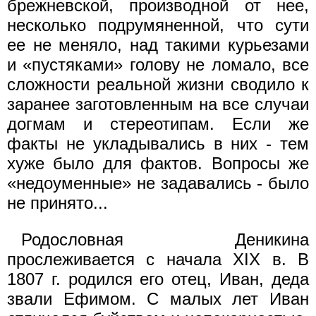
брежневской, производной от нее,
несколь­ко подрумяненной, что сути
ее не меняло, над такими курьезами
и «пустяками» голову не ломало, все
сложности реальной жизни сводило к
заранее заготовленным на все случаи
догмам и сте­реотипам. Если же
факты не укладывались в них - тем
хуже бы­ло для фактов. Вопросы же
«недоуменные» не задавались - бы­ло
не принято...
Родословная Деникина
прослеживается с начала XIX в. В
1807 г. родился его отец, Иван, деда
звали Ефимом. С малых лет Иван