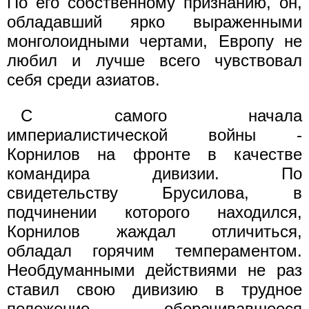
По его собственному признанию, он,
обладавший ярко выраженными
монголоидными чертами, Европу не
любил и лучше всего чувствовал
себя среди азиатов.
С самого начала
империалистической войны -
Корнилов на фронте в качестве
командира дивизии. По
свидетельству Бруси­лова, в
подчинении которого находился,
Корнилов жаждал отли­читься,
обладал горячим темпераментом.
Необдуманными дейст­виями не раз
ставил свою дивизию в трудное
положение, обо­рачивавшееся