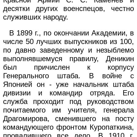
десятки других воен­спецов, честно
служивших народу.
В 1899 г., по окончании Академии, в
числе 50 лучших вы­пускников из 100,
по давно заведенному и незыблемо
выполняв­шемуся правилу, Деникин
был причислен к корпусу
Генерального штаба. В войне с
Японией он - уже начальник штаба
дивизии и командир отряда. Его
служба проходит под руководством
по­читаемого им учителя, генерала
Драгомирова, сменившего на по­сту
командующего фронтом Куропаткина,
провалившего все дело. В 1910 г.