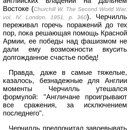
английских владений на Дальнем
Востоке (
Churchill W. The Second World War,
). Черчилль
vol. IV. London, 1951, p. 360
переживал горечь поражений до тех
пор, пока решающая помощь Красной
Армии, ее победы над фашизмом не
дали ему возможности вкусить
долгожданное счастье побед!
Правда, даже в самые тяжелые,
казалось, безнадежные для Англии
моменты Черчилль утешался
формулой: "Англичане проигрывают
все сражения, за исключением
последнего".
Черчилль предпочитал завоевывать