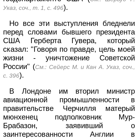
).
Указ, соч., т. 1, с. 496
Но все эти выступления бледнели
перед словами бывшего президента
США Герберта Гувера, который
сказал: "Говоря по правде, цель моей
жизни - уничтожение Советской
России" (
См.: Сейерс М. и Кан А. Указ, соч.,
).
с. 396
В Лондоне им вторил министр
авиационной промышленности в
правительстве Черчилля матерый
мюнхенец подполковник Мур-
Брабазон, заявивший о
заинтересованности Англии в