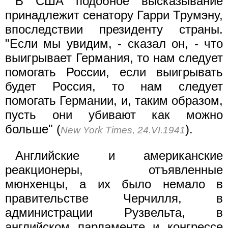
В США подобное высказывание
принадлежит сенатору Гарри Трумэну,
впоследствии президенту страны.
"Если мы увидим, - сказал он, - что
выигрывает Германия, то нам следует
помогать России, если выигрывать
будет Россия, то нам следует
помогать Германии, и, таким образом,
пусть они убивают как можно
больше" (
).
New York Times, 24.VI.1941
Английские и американские
реакционеры, отъявленные
мюнхенцы, а их было немало в
правительстве Черчилля, в
администрации Рузвельта, в
английском парламенте и конгрессе