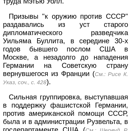
труда Мэтью Уолл.
Призывы "к оружию против СССР"
раздавались из уст старого
дипломатического разведчика
Уильяма Буллита, в середине 30-х
годов бывшего послом США в
Москве, а незадолго до нападения
Германии на Советскую страну
вернувшегося из Франции (
См.: Рисе К.
).
Указ, соч., с. 428
Сильная группировка, выступавшая
в поддержку фашистской Германии,
против американской помощи СССР,
была и в администрации Рузвельта, в
госдепартаменте США (
См.: Шервуд Р.