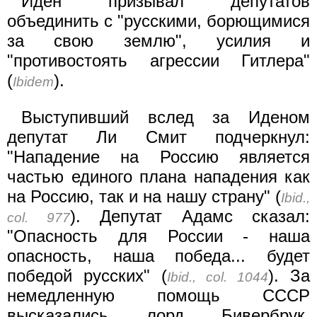
Иден призывал депутатов
объединить с "русскими, борющимися
за свою землю", усилия и
"противостоять агрессии Гитлера"
(
).
Ibidem
Выступивший вслед за Иденом
депутат Ли Смит подчеркнул:
"Нападение на Россию является
частью единого плана нападения как
на Россию, так и на нашу страну" (
Ibid.,
). Депутат Адамс сказал:
col. 977
"Опасность для России - наша
опасность, наша победа... будет
победой русских" (
). За
Ibid., col. 1044
немедленную помощь СССР
высказались лорд Бивербрук,