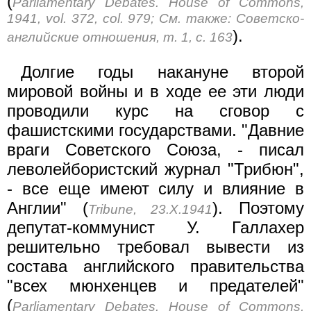
(
Parliamentary Debates. House of Commons,
1941, vol. 372, col. 979; Cм. также: Советско-
).
английские отношения, т. 1, с. 163
Долгие годы накануне второй
мировой войны и в ходе ее эти люди
проводили курс на сговор с
фашистскими государствами. "Давние
враги Советского Союза, - писал
леволейбористский журнал "Трибюн",
- все еще имеют силу и влияние в
Англии" (
). Поэтому
Tribune, 23.X.1941
депутат-коммунист У. Галлахер
решительно требовал вывести из
состава английского правительства
"всех мюнхенцев и предателей"
(
Parliamentary Debates. House of Commons,