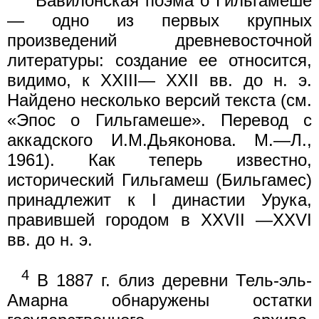
Вавилонская поэма о Гильгамеше
— одно из первых крупных
произведений древневосточной
литературы: создание ее относится,
видимо, к XXIII— XXII вв. до н. э.
Найдено несколько версий текста (см.
«Эпос о Гильгамеше». Перевод с
аккадского И.М.Дьяконова. М.—Л.,
1961). Как теперь известно,
исторический Гильгамеш (Бильгамес)
принадлежит к I династии Урука,
правившей городом в XXVII —XXVI
вв. до н. э.
4
В 1887 г. близ деревни Тель-эль-
Амарна обнаружены остатки