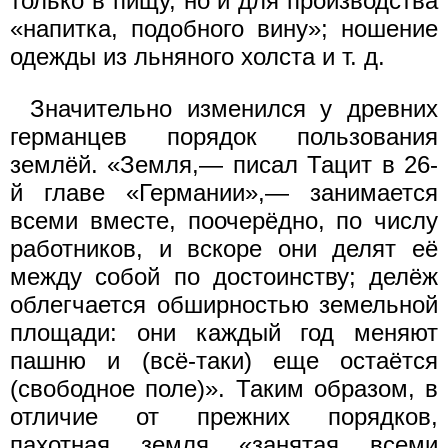
только в пищу, но и для производства
«напитка, подобного вину»; ношение
одежды из льняного холста и т. д.
Значительно изменился у древних
германцев порядок пользования
землёй. «Земля,— писал Тацит в 26-
й главе «Германии»,— занимается
всеми вместе, поочерёдно, по числу
работников, и вскоре они делят её
между собой по достоинству; делёж
облегчается обширностью земельной
площади: они каждый год меняют
пашню и (всё-таки) еще остаётся
(свободное поле)». Таким образом, в
отличие от прежних порядков,
пахотная земля «занятая всеми