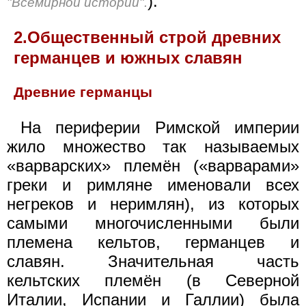
).
"Всемирной истории".
2.Общественный строй древних
германцев и южных славян
Древние германцы
На периферии Римской империи
жило множество так называемых
«варварских» племён («варварами»
греки и римляне именовали всех
негреков и неримлян), из которых
самыми многочисленными были
племена кельтов, германцев и
славян. Значительная часть
кельтских племён (в Северной
Италии, Испании и Галлии) была