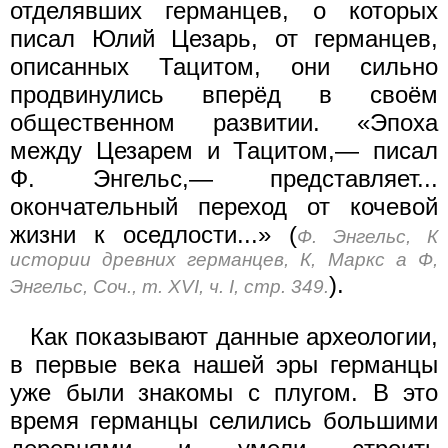
отделявших германцев, о которых
писал Юлий Цезарь, от германцев,
описанных Тацитом, они сильно
продвинулись вперёд в своём
общественном развитии. «Эпоха
между Цезарем и Тацитом,— писал
Ф. Энгельс,— представляет...
окончательный переход от кочевой
жизни к оседлости...» (
Ф. Энгельс, К
истории древних германцев, К, Маркс а Ф,
).
Энгельс, Соч., т. XVI, ч. I, стр. 349.
Как показывают данные археологии,
в первые века нашей эры германцы
уже были знакомы с плугом. В это
время германцы селились большими