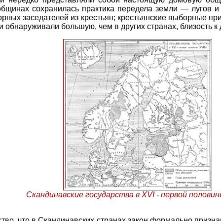
 общинах сохранилась практика передела земли — лугов и
орных заседателей из крестьян; крестьянские выборные пр
и обнаруживали большую, чем в других странах, близость 
Скандинавские государства в XVI - первой половине
ство, что в Скандинавских странах закон формально призна