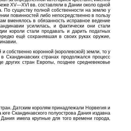
убеже XV—XVI вв. составляли в Дании около одной
а. По существу полной собственности на землю у
ении повинностей либо непосредственно в пользу
янам вменялось в обязанность исправное ведение
андинавии усилилась, и фактически они стали
дии короли стали продавать и дарить податных
нередко ещё сохранявшая в своих руках оружие,
инавии.
 и собственно коронной (королевской) земли, то у
. в Скандинавских странах продолжался процесс
де других стран Европы, позднее средневековье
 стран. Датским королям принадлежали Норвегия и
а юге Скандинавского полуострова Дания издавна
 Дания имела крупные для того времени города,