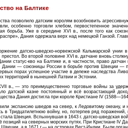
ство на Балтике
рства позволило датским королям возобновить агрессивну
овли, особенно торговли хлебом, первостепенное значен
ая борьба. Уже в середине XVI в., после того как сою
распре», Дания одержала верх над немецкой Ганзой. Глав
ржение датско-шведско-норвежской Кальмарской унии в 
 престол. Во второй половине XVI в. датчане вновь столк
Дании статус-кво на Балтике и, в частности, право датча
цы Дании — союзницы России в борьбе против Швеции — п
ервых порах успешное участие в дележе наследства Ливон
х территорий в нынешней Латвии и Эстонии.
VII в., — это преимущественно торговые войны за удер
ало датской казне постоянный и всё возрастающий дох
щества Дания достигла при короле Кристиане IV (1588—164
вили экспансию шведов на север, к Ледовитому океану, и
ь в Тридцатилетнюю войну, но, потерпев ряд поражений, в
стала Швеция. Вспыхнувшая в 1643 г. датско-шведская вой
 позиций на северных морских путях. При Кристиане IV Да
в Швеции, а в 1671 г.— на островах Вест-Индии. Были орга