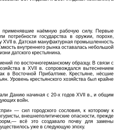
.
, применявшие наёмную рабочую силу. Первые
и потребности государства в оружии, порохе,
у XVII в. Датская мануфактурная промышленность
Ёмкость внутреннего рынка оставалась небольшой
зни датского крестьянина.
мений по восточногерманскому образцу. В связи с
хозяйства в XVII в. сопровождался вытеснением
ак в Восточной Прибалтике. Крестьяне, нёсшие
ян. Уровень крестьянского хозяйства был крайне
ли Данию начиная с 20-х годов XVII в., и общим
дующих войн.
при» — сил городского сословия, к которому к
кгуристы, внешнеполитические опасности, прежде
форм,— всё это создавало почву для замены
уществилось уже в следующую эпоху.