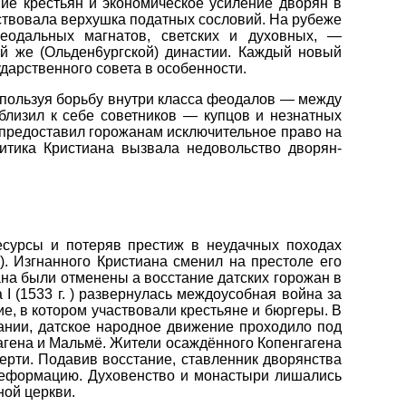
ие крестьян и экономическое усиление дворян в
аствовала верхушка податных сословий. На рубеже
еодальных магнатов, светских и духовных, —
той же (Ольден6уpгской) династии. Каждый новый
дарственного совета в особенности.
Используя борьбу внутри класса феодалов — между
иблизил к себе советников — купцов и незнатных
 предоставил горожанам исключительное право на
итика Кристиана вызвала недовольство дворян-
сурсы и потеряв престиж в неудачных походах
.). Изгнанного Кристиана сменил на престоле его
на были отменены а восстание датских горожан в
I (1533 г. ) развернулась междоусобная война за
е, в котором участвовали крестьяне и бюргеры. В
ании, датское народное движение проходило под
aгeнa и Мальмё. Жители осаждённого Копенгагена
ерти. Подавив восстание, ставленник дворянства
 реформацию. Духовенство и монастыри лишались
ной церкви.