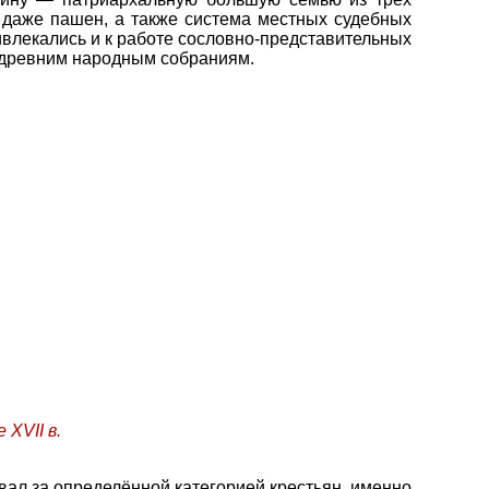
 даже пашен, а также система местных судебных
ивлекались и к работе сословно-представительных
к древним народным собраниям.
 XVII в.
вал за определённой категорией крестьян, именно