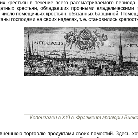
их крестьян в течение всего рассматриваемого периода
атных крестьян, обладавших прочными владельческими п
о число помещичьих крестьян, обязанных барщиной. Помещи
аны господами на своих наделах, т. е. становились крепос
Копенгаген в XYI в. Фрагмент гравюры Виекс
внешнюю торговлю продуктами своих поместий. Здесь, хот