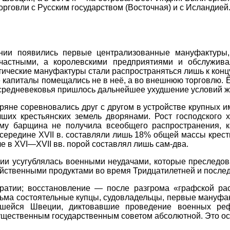
рговли с Русским государством (Восточная) и с Исландией
нии появились первые централизованные мануфактуры
астными, а королевскими предприятиями и обслуживал
ические мануфактуры стали распространяться лишь к конц
е капиталы помещались не в неё, а во внешнюю торговлю. 
ц средневековья пришлось дальнейшее ухудшение условий жи
ряне соревновались друг с другом в устройстве крупных и
ших крестьянских земель дворянами. Рост господского 
ому барщина не получила всеобщего распространения, к
середине XVII в. составляли лишь 18% общей массы кресть
ле в XVI—XVII вв. порой составлял лишь сам-два.
ии усугублялась военными неудачами, которые преследова
йственными продуктами во время Тридцатилетней и после
ратии; восстановление — после разгрома «графской рас
сьма состоятельные купцы, судовладельцы, первые мануфа
ившейся Швеции, диктовавшие проведение военных ре
ущественным государственным советом абсолютной. Это ос