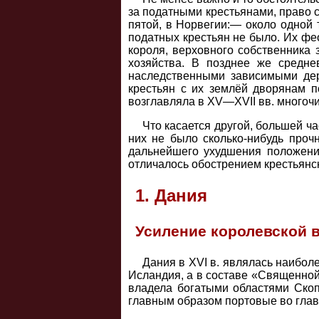
за податными крестьянами, право 
пятой, в Норвегии:— около одной 
податных крестьян не было. Их фе
короля, верховного собственника 
хозяйства. В позднее же средне
наследственными зависимыми дер
крестьян с их землёй дворянам п
возглавляла в XV—XVII вв. многоч
Что касается другой, большей ч
них не было сколько-нибудь проч
дальнейшего ухудшения положения
отличалось обострением крестьянс
1. Дания
Усиление королевской в
Дания в XVI в. являлась наибол
Исландия, а в составе «Священной
владела богатыми областями Скоп
главным образом портовые во главе