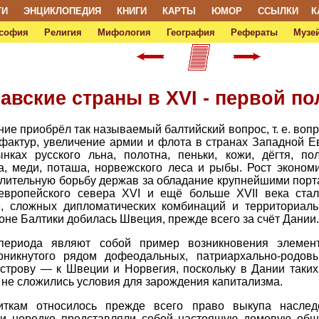
ТИ
ЭНЦИКЛОПЕДИЯ
КНИГИ
КАРТЫ
ЮМОР
ССЫЛКИ
К
софия
Религия
Мифология
География
Рефераты
Музей
навские страны в XVI - первой по
ние приобрёл так называемый балтийский вопрос, т. е. воп
уфактур, увеличение армии и флота в странах Западной 
ках русского льна, полотна, пеньки, кожи, дёгтя, пол
а, меди, поташа, норвежского леса и рыбы. Рост экономи
длительную борьбу держав за обладание крупнейшими порт
 европейского севера XVI и ещё больше XVII века ст
, сложных дипломатических комбинаций и территориаль
не Балтики добилась Швеция, прежде всего за счёт Дании.
периода являют собой пример возникновения элемент
оникнутого рядом дофеодальных, патриархально-родов
трову — к Швеции и Норвегия, поскольку в Дании таких 
не сложились условия для зарождения капитализма.
ткам относилось прежде всего право выкупа наследс
мьи нередко представляли собой настоящую домовую об