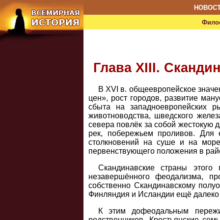
НОВОС
Фило
Глава XIII. Сканди
В XVI в. общеевропейское значе
цен», рост городов, развитие ман
сбыта на западноевропейских рын
животноводства, шведского желез
севера повлёк за собой жестокую 
рек, побережьем проливов. Для
столкновений на суше и на море
первенствующего положения в райо
Скандинавские страны этого 
незавершённого феодализма, пр
собственно Скандинавскому полуос
Финляндия и Исландии ещё далеко 
К этим дофеодальным пережи
родственников. Крестьянские се