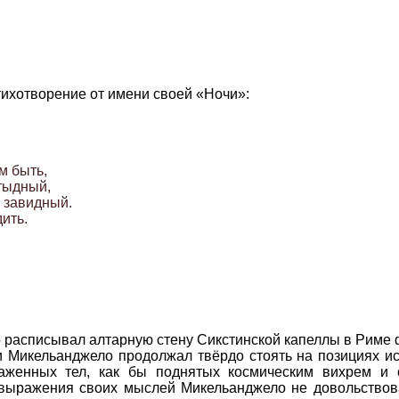
тихотворение от имени своей «Ночи»:
м быть,

тыдный,

 завидный.

о расписывал алтарную стену Сикстинской капеллы в Риме
и Микельанджело продолжал твёрдо стоять на позициях и
аженных тел, как бы поднятых космическим вихрем и 
 выражения своих мыслей Микельанджело не довольство