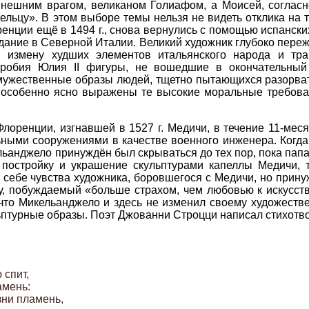
 внешним врагом, великаном Голиафом, а Моисей, согласн
льцу». В этом выборе темы нельзя не видеть отклика на т
енции ещё в 1494 г., снова вернулись с помощью испанских
дание в Северной Италии. Великий художник глубоко переж
, измену худших элементов итальянского народа и тр
гробия Юлия II фигуры, не вошедшие в окончательный
жественные образы людей, тщетно пытающихся разорвать 
х, особенно ясно выражены те высокие моральные требов
Флоренции, изгнавшей в 1527 г. Медичи, в течение 11-ме
ными сооружениями в качестве военного инженера. Когда
ельанджело принуждён был скрываться до тех пор, пока папа
т постройку и украшение скульптурами капеллы Медичи,
 себе чувства художника, боровшегося с Медичи, но прину
, побуждаемый «больше страхом, чем любовью к искусству
что Микельанджело и здесь не изменил своему художестве
ьптурные образы. Поэт Джованни Строцци написал стихотв
 спит,

мень:

зни пламень,
