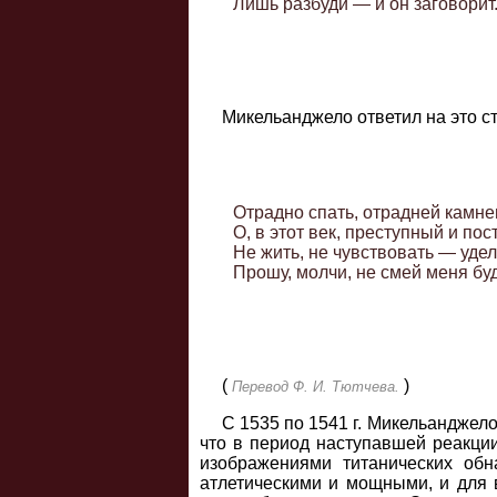
Микельанджело ответил на это с
     Отрадно спать, отрадней камне
     О, в этот век, преступный и пос
     Не жить, не чувствовать — удел
(
)
Перевод Ф. И. Тютчева.
С 1535 по 1541 г. Микельанджел
что в период наступавшей реакци
изображениями титанических обн
атлетическими и мощными, и для