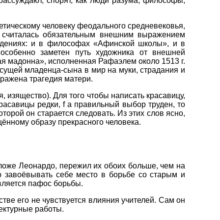
рассуждают, спорят, как люди разума, философы,
тическому человеку феодального средневековья,
та считалась обязательным внешним выражением
едениях: и в философах «Афинской школы», и в
 особенно заметен путь художника от внешней
ая мадонна», исполненная Рафаэлем около 1513 г.
сущей младенца-сына в мир на муки, страдания и
ыражена трагедия матери.
 изящество). Для того чтобы написать красавицу,
расавицы редки, f а правильный выбор труден, то
оторой он старается следовать. Из этих слов ясно,
щённому образу прекрасного человека.
ложе Леонардо, пережил их обоих больше, чем на
о завоёвывать себе место в борьбе со старым и
вляется пафос борьбы.
стве его не чувствуется влияния учителей. Сам он
ектурные работы.