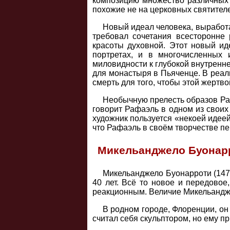
композицию множество различных п
похожие не на церковных святителе
Новый идеал человека, выработ
требовал сочетания всесторонне
красоты духовной. Этот новый и
портретах, и в многочисленных
миловидности к глубокой внутренне
для монастыря в Пьяченце. В реал
смерть для того, чтобы этой жертв
Необычную прелесть образов Раф
говорит Рафаэль в одном из своих 
художник пользуется «некоей идеей»
что Рафаэль в своём творчестве п
Микельанджело Буонар
Микельанджело Буонарроти (1475
40 лет. Всё то новое и передово
реакционным. Величие Микельанджел
В родном городе, Флоренции, он
считал себя скульптором, но ему 