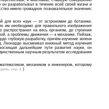
 он разрабатывал в течение всей своей жизни и
усство имело громадное познавательное значение;
ой для всех наук — от астрономии до ботаники.
ло им необходимо для правильного изображения
до распространил на весь организм, до строения
кой, а проблемы движения — к механике. Пейзаж,
до глубокую разработку, причём изучение зелени
. д. Леонардо высмеивал книжный метод изучения
осхищая дальнейшие пути развития науки, он
единственным научным результатом исследования
 математиком, механиком и инженером, которому
)
ироды, стр. 4.