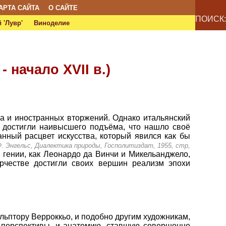
АРТА САЙТА
О САЙТЕ
ПОИСК:
 'Лувр'
Виноделие
 начало XVII в.)
а и иностранных вторжений. Однако итальянский
д достигли наивысшего подъёма, что нашло своё
нный расцвет искусства, который явился как бы
. Энгельс, Диалектика природы, Госполитиздат, 1955, стр,
 гении, как Леонардо да Винчи и Микельанджело,
орчестве достигли своих вершин реализм эпохи
льптору Верроккьо, и подобно другим художникам,
я перспективы, и анатомию, ставшую совершенно