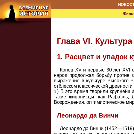
НОВОС
Фило
Глава VI. Культура
1. Расцвет и упадок
Конец XV и первые 30 лет XVI 
народ продолжал борьбу против з
выражение в культуре Высокого В
отблеском классической древности 
) В это время творили крупнейши
3.
такие живописцы, как Рафаэль, 
Возрождения, оптимистическое мир
Леонардо да Винчи
Леонардо да Винчи (1452—1519) 
усвоил не только основы своего 