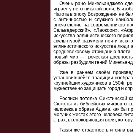
Очень рано Микельанджело сде
играет у него никакой роли, В изо
Нагота в эпоху Возрождения не бы
с античностью и служило наибол
впечатление на современников пр
Бельведерский», «Лаокоон», «Аф
искусства эллинистического период
скульптурой разумели почти искл
эллинистического искусства люди 
средневековому отрицанию плоти. 
новый мир — греческая древность
образы разбудили гений Микельанд
Уже в раннем своём произвед
установившейся традиции изобраз
крупнейших художников в 1504г. ре
мужественно защищать город и спр
Росписи потолка Сикстинской к
Сюжеты из библейских мифов о со
человека в образе Адама, как бы п
могучих жестах этого человека-тит
страх, всепокоряющая воля, котору
Такая же страстность и сила в