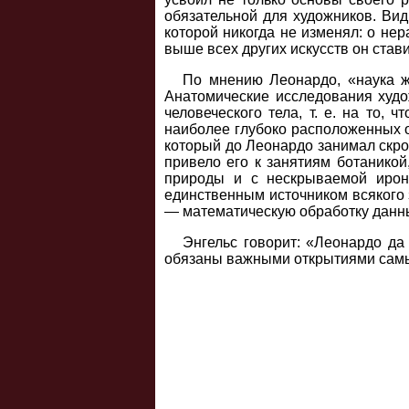
обязательной для художников. Ви
которой никогда не изменял: о не
выше всех других искусств он став
По мнению Леонардо, «наука жи
Анатомические исследования худо
человеческого тела, т. е. на то,
наиболее глубоко расположенных о
который до Леонардо занимал скро
привело его к занятиям ботаникой
природы и с нескрываемой ирон
единственным источником всякого
— математическую обработку данн
Энгельс говорит: «Леонардо да
обязаны важными открытиями самы