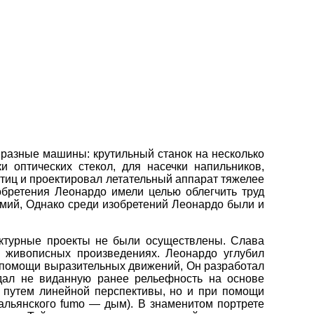
л разные машины: крутильный станок на несколько
и оптических стекол, для насечки напильников,
тиц и проектировал летательный аппарат тяжелее
зобретения Леонардо имели целью облегчить труд
емий, Однако среди изобретений Леонардо были и
ектурные проекты не были осуществлены. Слава
 живописных произведениях. Леонардо углубил
 помощи выразительных движений, Он разработал
дал не виданную ранее рельефность на основе
о путем линейной перспективы, но и при помощи
альянского fumо — дым). В знаменитом портрете