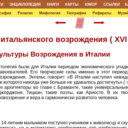
ТИ
ЭНЦИКЛОПЕДИЯ
КНИГИ
КАРТЫ
ЮМОР
ССЫЛКИ
К
софия
Религия
Мифология
География
Рефераты
Музей
 итальянского возрождения ( XVI -
 культуры Возрождения в Италии
столетия были для Италии периодом экономического упадк
авоевателей. Его творческие силы именно в этот перио
озрождения. Энгельс говорит: «В Италии наступил невида
и которого никогда уже больше не удавалось достигнуть».(
Ф
е архитекторы во главе с Браманте, такие универсальные
Джорджоне, Тициан, такие поэты, как Ариосто. В их тв
овоззрение и вера в гармонически развитого человека.
14-летним мальчиком поступил учеником к живописцу и ску
ремесла, но и математику, необходимую для изображени