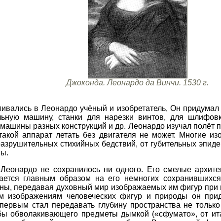
Джоконда. Леонардо да Винчи. 1530 г.
сливались в Леонардо учёный и изобретатель, Он придума
льную машину, станки для нарезки винтов, для шлифовк
шины разных конструкций и др. Леонардо изучал полёт п
такой аппарат летать без двигателя не может. Многие и
разрушительных стихийных бедствий, от губительных эпид
ы.
 Леонардо не сохранилось ни одного. Его смелые архит
ается главным образом на его немногих сохранившихся
ины, передавая духовный мир изображаемых им фигур при
м изображениям человеческих фигур и природы он при
 первым стал передавать глубину пространства не тольк
 бы обволакивающего предметы дымкой («сфумато», от ит