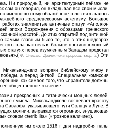
ка. Ни природный, ни архитектурный пейзаж не
ак сам он говорил, он вкладывал все свои мысли.
, но именно поэтому обнажённое тело связывалось
раждебного средневековому аскетизму. Большое
х работах знаменитые античные статуи «Аполлон
дей эпохи Возрождения с образцами греческого
сканной красотой. До этих открытий под античной
Но самым главным было то, что в этих шедеврах
еского тела, как нельзя больше противоположный
чных статуях перед изумленным Западом предстал
ковья».(
) Эти
Ф. Энгельс, Диалектика природы, стр. 3.
, Микельанджело вопреки библейскому мифу и
 победы, а перед битвой. Специальная комиссия
оренции, как символ того, что «правители должны
» её общественное значение.
разами прекрасных и титанически мощных людей.
зного смысла. Микельанджело воспевает красоту
ога Саваофа, указывающего пути Солнцу и Луне. В
 мечущих молнии, выражается огромная, внушающая
словом «tеrribilita» («грозное величие»).
полненную им около 1516 г. для надгробия папы