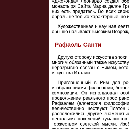
«Джоконда» Леонардо создал обр
монастыря Сайта Мариа делле Гр
них есть предатель. Во всех сво
образы не только характерные, но 
Художественная и научная деяте
обычно называют Высоким Возрож
Рафаэль Санти
Другую сторону искусства эпохи
многим обязанный также искусству
неразрывно связан с Римом, кото
искусства Италии.
Приглашенный в Рим для росп
изображениями философии, богосл
композиции. Он использовал осо
продолжение реального пространс
Рафаэлем (аллегория философии
величественно шествуют Платон и
расположились другие знаменитые
нескольких поколений гуманистов
торжеством светской мысли. Из