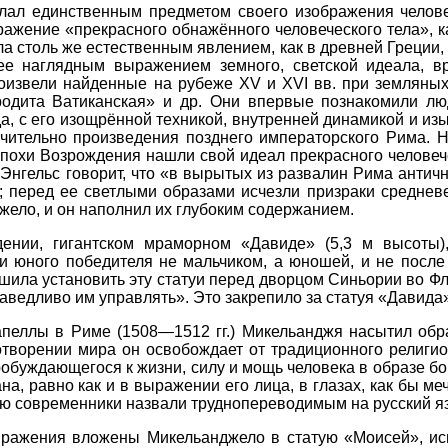
лал единственным предметом своего изображения челове
бражение «прекрасного обнажённого человеческого тела», к
ла столь же естественным явлением, как в древней Греции
ее наглядным выражением земного, светской идеала, в
оизвели найденные на рубеже XV и XVI вв. при земляны
родита Ватиканская» и др. Они впервые познакомили лю
а, с его изощрённой техникой, внутренней динамикой и изы
ючительно произведения позднего императорского Рима. 
эпохи Возрождения нашли свой идеал прекрасного человеч
Энгельс говорит, что «в вырытых из развалин Рима анти
; перед ее светлыми образами исчезли призраки средневе
жело, и он наполнил их глубоким содержанием.
ении, гигантском мраморном «Давиде» (5,3 м высоты)
и юного победителя не мальчиком, а юношей, и не после
шила установить эту статуи перед дворцом Синьории во Фл
аведливо им управлять». Это закрепило за статуя «Давида
апеллы в Риме (1508—1512 гг.) Микельанджя насытил об
творении мира он освобождает от традиционного религио
робуждающегося к жизни, силу и мощь человека в образе б
ана, равно как и в выражении его лица, в глазах, как бы
ю современники назвали труднопереводимым на русский язык 
ыражения вложены Микельанджело в статую «Моисей», ис