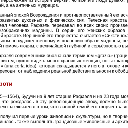
ерсонажей из истории церкви, но все эти люди думают, 
й, а на античных мудрецов.
анный эпохой Возрождения и противопоставленный ею аске
 развитых духовных и физических сил. Телесная красо
деал человека Рафаэль передавал во всех своих произв
 изображениях мадонны. В серии его женских образов
й красоте. Вершиной его творчества считается «Сикстинск
ьном по художественному исполнению образе мадонны, не
ой помочь людям, с величайшей глубиной и серьёзностью в
аэля современники обозначали термином «grazia» (грация,
писем, нужно видеть много красивых женщин, но так как к
 (una certa idea), которая складывается у него в голове и к
ереходит от наблюдения реальной действительности к обоб
роти
—1564), будучи на 9 лет старше Рафаэля и на 23 года мо
е, что рождалось в эту революционную эпоху, должно был
о заключается в том, что главной темой его творчества я
 получил первые уроки живописи и скульптуры, но в творче
пришлось также выполнять грандиозные живописные и архит