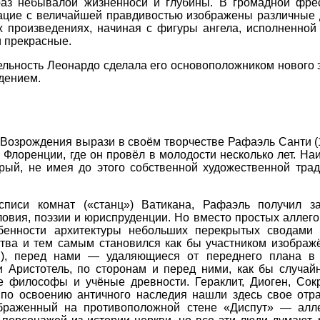
аз небывалой жизненноси и глубины. В громадной фрес
ацие с величайшей правдивостью изображены различные 
их произведениях, начиная с фигуры ангела, исполненно
и прекрасные.
льность Леонардо сделала его основоположником нового э
дением.
 Возрождения вырази в своём творчестве Рафаэль Санти (
 Флоренции, где он провёл в молодости несколько лет. Н
рый, не имея до этого собственной художественной тра
иси комнат («станц») Ватикана, Рафаэль получил за
овия, поэзии и юриспруденции. Но вместо простых аллег
бенности архитектуры небольших перекрытых сводами к
тва и тем самым становился как бы участником изображ
), перед нами — удаляющиеся от переднего плана в г
 Аристотель, по сторонам и перед ними, как бы случай
 философы и учёные древности. Гераклит, Диоген, Сокр
 по освоению античного наследия нашли здесь свое отр
ображенный на противоположной стене «Диспут» — алл