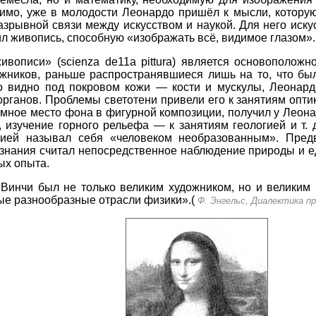
димо, уже в молодости Леонардо пришёл к мысли, которую
разрывной связи между искусством и наукой. Для него иск
ил живопись, способную «изображать всё, видимое глазом».
вописи» (sсiеnzа dе11а рitturа) является основоположн
жников, раньше распространявшиеся лишь на то, что бы
 что видно под покровом кожи — кости и мускулы, Леонар
рганов. Проблемы светотени привели его к занятиям опти
мное место фона в фигурной композиции, получил у Леонар
, изучение горного рельефа — к занятиям геологией и т
ией называл себя «человеком необразованным». Предв
 знания считал непосредственное наблюдение природы и 
ых опыта.
 Винчи был не только великим художником, но и великим
е разнообразные отрасли физики».(
Ф. Энгельс, Диалектика пр