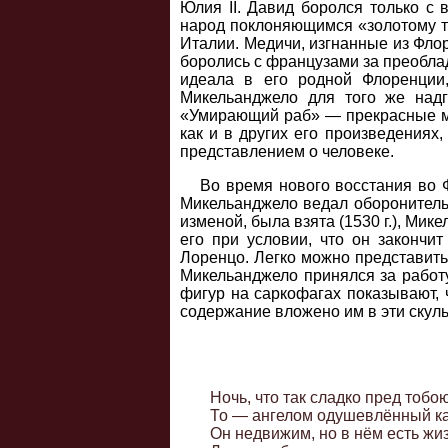
Юлия II. Давид боролся только с
народ поклоняющимся «золотому те
Италии. Медичи, изгнанные из Флор
боролись с французами за преобла
идеала в его родной Флоренции
Микельанджело для того же над
«Умирающий раб» — прекрасные му
как и в других его произведения
представлением о человеке.
Во время нового восстания во 
Микельанджело ведал оборонитель
изменой, была взята (1530 г.), Мик
его при условии, что он закончи
Лоренцо. Легко можно представить
Микельанджело принялся за работу
фигур на саркофагах показывают, 
содержание вложено им в эти скул
     Ночь, что так сладко пред тобою
     То — ангелом одушевлённый ка
     Он недвижим, но в нём есть жи