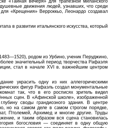
ке «Тайная вечеря» для трапезной миланского
душевные движения людей, узнавших, что среди
й для «Крещения» Верроккьо, Леонардо создавал
тапа в развитии итальянского искусства, который
1483—1520), родом из Урбино, ученик Перуджино,
аиболее значительный период творчества Рафаэля
диции, стал в начале XVI в. важнейшим центром
дание украсить одну из них аллегорическими
орических фигур Рафаэль создал монументальные
омнат так, что в его росписях зритель видел
ённых сцен. В «Афинской школе», изображенной
лубину своды грандиозного здания. В центре
но, но на самом деле в самом строгом порядке,
ат, Птолемей, Архимед и многие другие. Труды
ажение, и таким образом вся сцена становилась
егория богословия — соединяет в одну общую