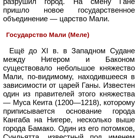
разрушил город. На смену Гане
пришло новое государственное
объединение — царство Мали.
Государство Мали (Меле)
Ещё до XI в. в Западном Судане
между Нигером и Баконом
существовало небольшое княжество
Мали, по-видимому, находившееся в
зависимости от царей Ганы. Известен
один из правителей этого княжества
— Муса Кеита (1200—1218), которому
приписывается основание города
Кангаба на Нигере, несколько выше
города Бамако. Один из его потомков,
Сундьятта, известный под именем