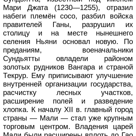
Мари Джата (1230—1255), отразил
набеги племён coco, разбил войска
правителей Ганы, разрушил их
столицу и на месте нынешнего
селения Ньяни основал новую. По
преданиям, военачальники
Сундьятты овладели районом
золотых рудников Вангара и страной
Текрур. Ему приписывают улучшение
внутренней организации государства,
расчистку лесных участков,
расширение полей и разведение
хлопка. К началу XII в. главный город
страны — Мали — стал уже крупным
торговым центром. Владения царей
Мали были расширены вплоть до Гао