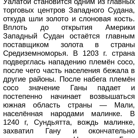
Уалатой становится одним из главных
торговых центров Западного Судана,
откуда шли золото и слоновая кость.
Вплоть до открытия Америки
Западный Судан остаётся главным
поставщиком золота в страны
Средиземноморья. В 1203 г. страна
подверглась нападению племён coco,
после чего часть населения бежала в
другие районы. После набега племён
coco значение Ганы падает и
постепенно начинает возвышаться
южная область страны — Мали,
населённая народами малинке. В
1240 г, Сундьятта, вождь малинке,
захватил Гану и окончательно