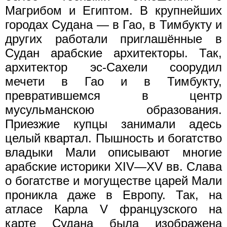
Магрибом и Египтом. В крупнейших
городах Судана — в Гао, в Тимбукту и
других работали приглашённые в
Судан арабские архитекторы. Так,
архитектор эс-Сахели соорудил
мечети в Гао и в Тимбукту,
превратившемся в центр
мусульманскою образования.
Приезжие купцы занимали адесь
целый квартал. Пышность и богатство
владыки Мали описывают многие
арабские историки XIV—XV вв. Слава
о богатстве и могуществе царей Мали
проникла даже в Европу. Так, на
атласе Карла V французского на
карте Судана была изображена