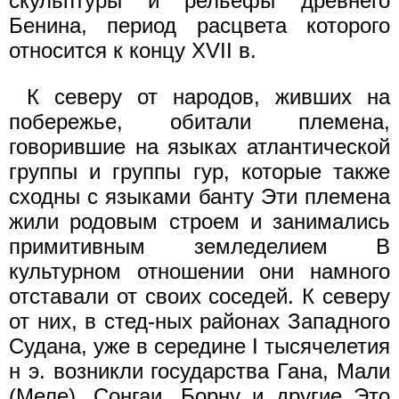
скульптуры и рельефы древнего
Бенина, период расцвета которого
относится к концу XVII в.
К северу от народов, живших на
побережье, обитали племена,
говорившие на языках атлантической
группы и группы гур, которые также
сходны с языками банту Эти племена
жили родовым строем и занимались
примитивным земледелием В
культурном отношении они намного
отставали от своих соседей. К северу
от них, в стед-ных районах Западного
Судана, уже в середине I тысячелетия
н э. возникли государства Гана, Мали
(Меле), Сонгаи, Борну и другие Это