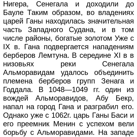
Нигера, Сенегала и доходили до
Бауле Таким образом, во владениях
царей Ганы находилась значительная
часть Западного Судана, и в том
числе районы, богатые золотом Уже с
IX в. Гана подвергается нападениям
берберов Лемтуна. В середине XI в в
низовьях реки Сенегала
Альморавидам удалось объединить
племена берберов групп Зенага и
Годдала. В 1048—1049 гг. один из
вождей Альморавидов, Абу Бекр,
напал на город Гана и разграбил его.
Однако уже с 1062г. царь Ганы Баси и
его преемник Менин с успехом вели
борьбу с Альморавидами. На западе