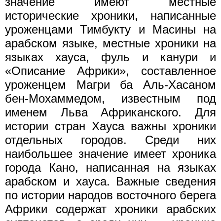
значение имеют местные
исторические хроники, написанные
уроженцами Тимбукту и Масины на
арабском языке, местные хроники на
языках хауса, фуль и канури и
«Описание Африки», составленное
уроженцем Магри ба Аль-Хасаном
бен-Мохаммедом, известным под
именем Льва Африканского. Для
истории стран Хауса важны хроники
отдельных городов. Среди них
наибольшее значение имеет хроника
города Кано, написанная на языках
арабском и хауса. Важные сведения
по истории народов восточного берега
Африки содержат хроники арабских