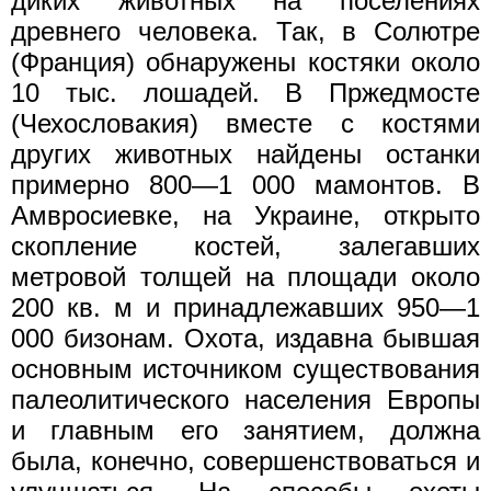
диких животных на поселениях
древнего человека. Так, в Солютре
(Франция) обнаружены костяки около
10 тыс. лошадей. В Пржедмосте
(Чехословакия) вместе с костями
других животных найдены останки
примерно 800—1 000 мамонтов. В
Амвросиевке, на Украине, открыто
скопление костей, залегавших
метровой толщей на площади около
200 кв. м и принадлежавших 950—1
000 бизонам. Охота, издавна бывшая
основным источником существования
палеолитического населения Европы
и главным его занятием, должна
была, конечно, совершенствоваться и