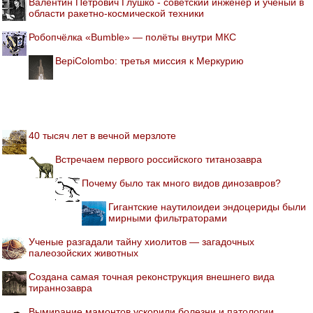
Валентин Петрович Глушко - советский инженер и учёный в
области ракетно-космической техники
Робопчёлка «Bumble» — полёты внутри МКС
BepiColombo: третья миссия к Меркурию
40 тысяч лет в вечной мерзлоте
Встречаем первого российского титанозавра
Почему было так много видов динозавров?
Гигантские наутилоидеи эндоцериды были
мирными фильтраторами
Ученые разгадали тайну хиолитов — загадочных
палеозойских животных
Создана самая точная реконструкция внешнего вида
тираннозавра
Вымирание мамонтов ускорили болезни и патологии