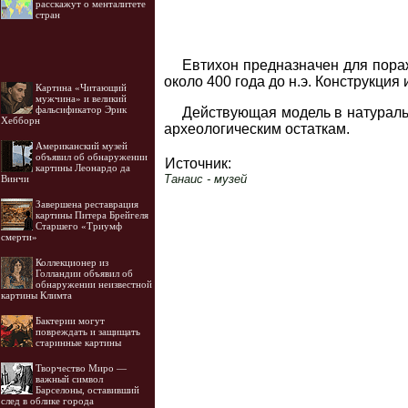
расскажут о менталитете
стран
Евтихон предназначен для пора
около 400 года до н.э. Конструкци
Картина «Читающий
мужчина» и великий
фальсификатор Эрик
Действующая модель в натураль
Хебборн
археологическим остаткам.
Американский музей
объявил об обнаружении
Источник:
картины Леонардо да
Танаис - музей
Винчи
Завершена реставрация
картины Питера Брейгеля
Старшего «Триумф
смерти»
Коллекционер из
Голландии объявил об
обнаружении неизвестной
картины Климта
Бактерии могут
повреждать и защищать
старинные картины
Творчество Миро —
важный символ
Барселоны, оставивший
след в облике города