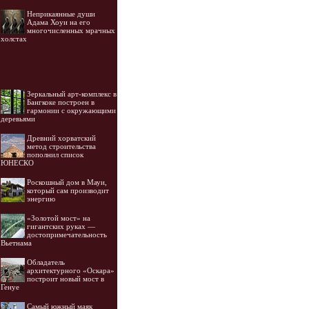
Неприкаянные души
Адама Хоуи на его
многочисленных мрачных
холстах
Зеркальный арт-комплекс в
Бангкоке построен в
гармонии с окружающими
деревьями
Древний хорватский
метод строительства
пополнил список
ЮНЕСКО
Роскошный дом в Мауи,
который сам производит
энергию
«Золотой мост» на
гигантских руках —
достопримечательность
Вьетнама
Обладатель
архитектурного «Оскара»
построит новый мост в
Генуе
Самый южный маяк