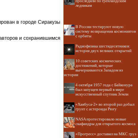
проследили по гренландским
ледникам
ирован в городе Сиракузы
В России тестируют новую
систему возвращения космонавтов
с орбиты
 авторов и сохранившимся
Радиофизика шестидесятников:
история двух великих открытий
10 советских космических
достижений, которые
вычеркиваются Западом из
истории
4 октября 1957 года с Байконура
был запущен первый в мире
искусственный спутник Земли
«Хаябуса-2» во второй раз добыл
грунт с астероида Рюгу
NASA протестировало новые
скафандры для открытого космоса
«Прогресс» доставил на МКС груз