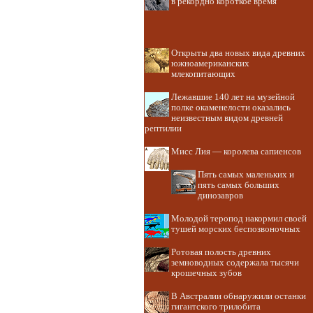
в рекордно короткое время
Открыты два новых вида древних
южноамериканских
млекопитающих
Лежавшие 140 лет на музейной
полке окаменелости оказались
неизвестным видом древней
рептилии
Мисс Лия — королева сапиенсов
Пять самых маленьких и
пять самых больших
динозавров
Молодой теропод накормил своей
тушей морских беспозвоночных
Ротовая полость древних
земноводных содержала тысячи
крошечных зубов
В Австралии обнаружили останки
гигантского трилобита