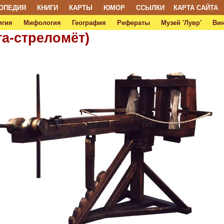
ОПЕДИЯ
КНИГИ
КАРТЫ
ЮМОР
ССЫЛКИ
КАРТА САЙТА
игия
Мифология
География
Рефераты
Музей 'Лувр'
Ви
та-стреломёт)