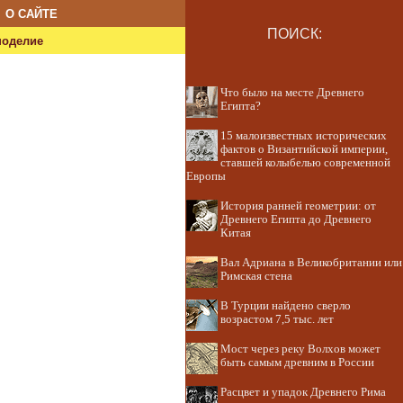
О САЙТЕ
ПОИСК:
ноделие
Что было на месте Древнего
Египта?
15 малоизвестных исторических
фактов о Византийской империи,
ставшей колыбелью современной
Европы
История ранней геометрии: от
Древнего Египта до Древнего
Китая
Вал Адриана в Великобритании или
Римская стена
В Турции найдено сверло
возрастом 7,5 тыс. лет
Мост через реку Волхов может
быть самым древним в России
Расцвет и упадок Древнего Рима