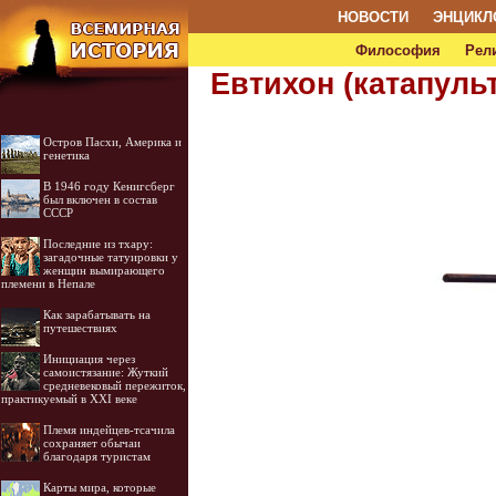
НОВОСТИ
ЭНЦИКЛ
Философия
Рел
Евтихон (катапуль
Остров Пасхи, Америка и
генетика
В 1946 году Кенигсберг
был включен в состав
СССР
Последние из тхару:
загадочные татуировки у
женщин вымирающего
племени в Непале
Как зарабатывать на
путешествиях
Инициация через
самоистязание: Жуткий
средневековый пережиток,
практикуемый в XXI веке
Племя индейцев-тсачила
сохраняет обычаи
благодаря туристам
Карты мира, которые