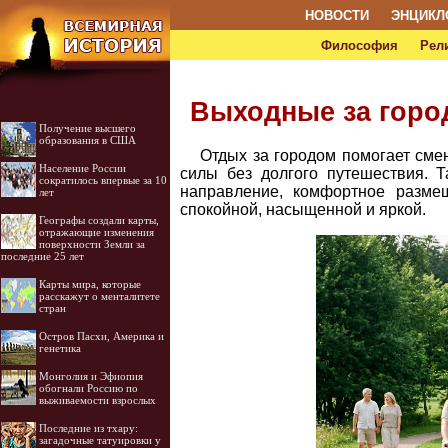
НОВОСТИ
ЭНЦИКЛ
Философия
Рел
Выходные за город
Получение высшего
образования в США
Отдых за городом помогает сме
Население России
силы без долгого путешествия. 
сократилось впервые за 10
направление, комфортное разме
лет
спокойной, насыщенной и яркой.
Географы создали карты,
отражающие изменения
поверхности Земли за
последние 25 лет
Карты мира, которые
расскажут о менталитете
стран
Остров Пасхи, Америка и
генетика
Монголия и Эфиопия
обогнали Россию по
выживаемости взрослых
Последние из тхару:
загадочные татуировки у