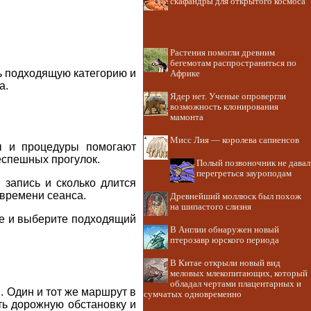
скафандры для открытого космоса
Растения помогли древним
бегемотам распространиться по
ь подходящую категорию и
Африке
а.
Ядер нет. Ученые опровергли
возможность клонирования
мамонта
Мисс Лия — королева сапиенсов
ы и процедуры помогают
еспешных прогулок.
Полый позвоночник не давал
перегреться зауроподам
 запись и сколько длится
 времени сеанса.
Древнейший моллюск был похож
на шипастого слизня
ле и выберите подходящий
В Англии обнаружен новый
птерозавр юрского периода
В Китае открыли новый вид
меловых млекопитающих, который
обладал чертами плацентарных и
и. Один и тот же маршрут в
сумчатых одновременно
ть дорожную обстановку и