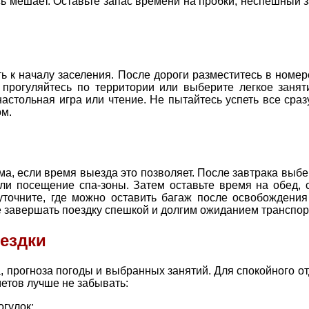
ь мешает. Оставьте запас времени на пробки, неспешный з
ь к началу заселения. После дороги разместитесь в номер
 прогуляйтесь по территории или выберите легкое занят
настольная игра или чтение. Не пытайтесь успеть все сра
ом.
ма, если время выезда это позволяет. После завтрака выбе
или посещение спа-зоны. Затем оставьте время на обед,
уточните, где можно оставить багаж после освобождени
е завершать поездку спешкой и долгим ожиданием транспор
ездки
, прогноза погоды и выбранных занятий. Для спокойного о
етов лучше не забывать:
огулок;