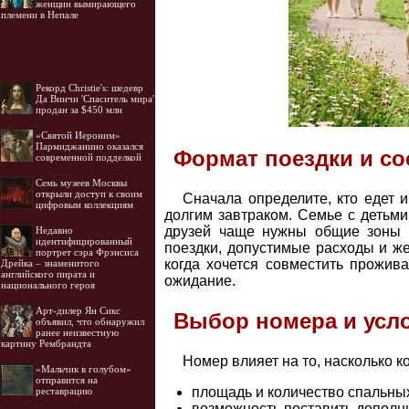
женщин вымирающего
племени в Непале
Рекорд Christie's: шедевр
Да Винчи 'Спаситель мира'
продан за $450 млн
«Святой Иероним»
Пармиджанино оказался
Формат поездки и со
современной подделкой
Семь музеев Москвы
открыли доступ к своим
Сначала определите, кто едет 
цифровым коллекциям
долгим завтраком. Семье с детьми
друзей чаще нужны общие зоны и
Недавно
идентифицированный
поездки, допустимые расходы и ж
портрет сэра Фрэнсиса
когда хочется совместить прожив
Дрейка – знаменитого
английского пирата и
ожидание.
национального героя
Арт-дилер Ян Сикс
Выбор номера и усл
объявил, что обнаружил
ранее неизвестную
картину Рембрандта
Номер влияет на то, насколько 
«Мальчик в голубом»
отправится на
площадь и количество спальных
реставрацию
возможность поставить дополн