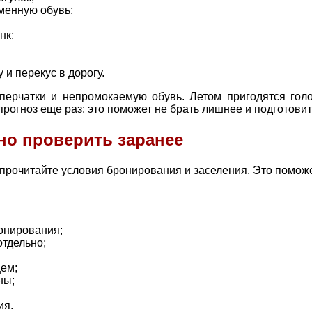
менную обувь;
нк;
и перекус в дорогу.
перчатки и непромокаемую обувь. Летом пригодятся гол
рогноз еще раз: это поможет не брать лишнее и подготовит
но проверить заранее
рочитайте условия бронирования и заселения. Это поможе
онирования;
отдельно;
цем;
ны;
ия.