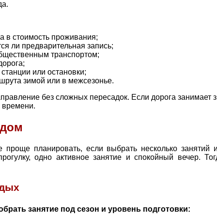
да.
на в стоимость проживания;
тся ли предварительная запись;
общественным транспортом;
дорога;
 станции или остановки;
шрута зимой или в межсезонье.
аправление без сложных пересадок. Если дорога занимает з
 времени.
одом
 проще планировать, если выбрать несколько занятий и
прогулку, одно активное занятие и спокойный вечер. То
тдых
брать занятие под сезон и уровень подготовки: