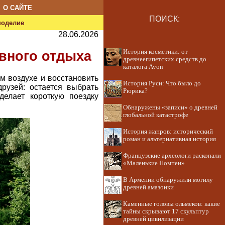
О САЙТЕ
ПОИСК:
ноделие
28.06.2026
История косметики: от
ивного отдыха
древнеегипетских средств до
каталога Avon
м воздухе и восстановить
История Руси: Что было до
рузей: остается выбрать
Рюрика?
елает короткую поездку
Обнаружены «записи» о древней
глобальной катастрофе
История жанров: исторический
роман и альтернативная история
Французские археологи раскопали
«Маленькие Помпеи»
В Армении обнаружили могилу
древней амазонки
Каменные головы ольмеков: какие
тайны скрывают 17 скульптур
древней цивилизации