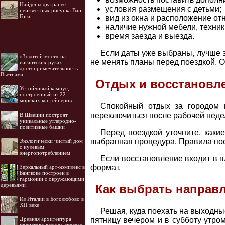
Найдены два ранее
условия размещения с детьми;
неизвестных рисунка Ван
Гога
вид из окна и расположение от
наличие нужной мебели, техник
время заезда и выезда.
Если даты уже выбраны, лучше 
«Золотой мост» на
не менять планы перед поездкой. О
гигантских руках —
достопримечательность
Вьетнама
Отдых и восстановл
Устойчивый кампус,
построенный из 22
морских контейнеров
Спокойный отдых за городом 
переключиться после рабочей недел
В Швеции построят
уникальные углеродно-
позитивные башни
Перед поездкой уточните, каки
выбранная процедура. Правила посе
Экологически чистый дом
с нулевым
энергопотреблением
Если восстановление входит в п
формат.
Зеркальный арт-комплекс в
Бангкоке построен в
гармонии с окружающими
деревьями
Как выбрать направл
Из Италии в Боголюбово в
XII веке
Решая, куда поехать на выходные
Древняя архитектура
пятницу вечером и в субботу утро