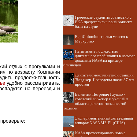
Греческие студенты совместно с
ЕКА представили новый концепт
базы на Луне
BepiColombo: третья миссия к
Меркурию
Негативные последствия
длительного пребывания в космосе
доказаны NASA на примере
близнецов
хий отдых с прогулками и
ия по возрасту. Компании
Двигатели межпланетной станции
удить продолжительность
'Вояджер-1' заведены после 37 лет
ье
удобно рассматривать,
простоя
распадутся на переезды и
Валентин Петрович Глушко -
советский инженер и учёный в
области ракетно-космической
техники
Экспериментальный летательный
 проверьте:
аппарат NASA M2-F1 (США)
NASA протестировало новые