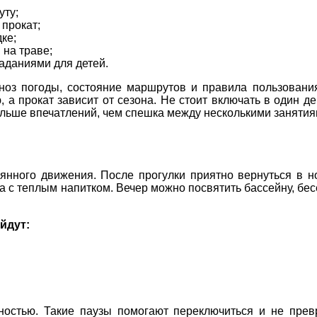
уту;
 прокат;
ке;
 на траве;
заданиями для детей.
ноз погоды, состояние маршрутов и правила пользовани
 а прокат зависит от сезона. Не стоит включать в один д
ольше впечатлений, чем спешка между несколькими занятия
янного движения. После прогулки приятно вернуться в но
на с теплым напитком. Вечер можно посвятить бассейну, бес
йдут:
ностью. Такие паузы помогают переключиться и не прев