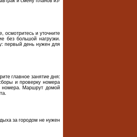
автрак и смену планов из-
е, осмотритесь и уточните
ие без большой нагрузки.
зу: первый день нужен для
рите главное занятие дня:
 сборы и проверку номера
я номера. Маршрут домой
та.
тдыха за городом не нужен