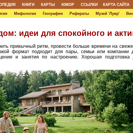
ОПЕДИЯ
КНИГИ
КАРТЫ
ЮМОР
ССЫЛКИ
КАРТА САЙТА
игия
Мифология
География
Рефераты
Музей 'Лувр'
Ви
ом: идеи для спокойного и акт
нить привычный ритм, провести больше времени на свеже
Такой формат подходит для пары, семьи или компании д
щение и занятия по настроению. Хорошая подготовка д