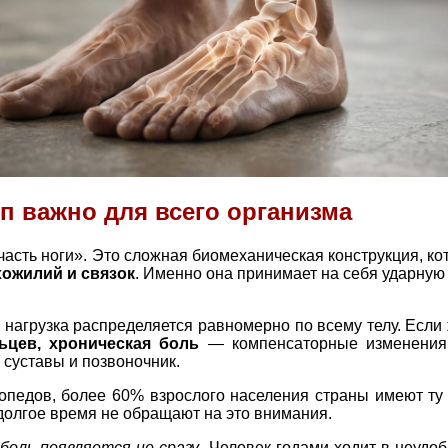
п важно для всего организма
часть ноги». Это сложная биомеханическая конструкция, к
хожилий и связок
. Именно она принимает на себя ударную
, нагрузка распределяется равномерно по всему телу. Есл
ьцев, хроническая боль
— компенсаторные изменения 
 суставы и позвоночник.
опедов, более 60% взрослого населения страны имеют ту
долгое время не обращают на это внимания.
боль появляется не сразу
. Человек годами ходит в неудо