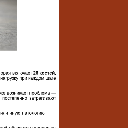
оторая включает
26 костей,
 нагрузку при каждом шаге
и же возникает проблема —
постепенно затрагивают
 или иную патологию
бной обуви или игнорирует