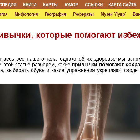
ОПЕДИЯ
КНИГИ
КАРТЫ
ЮМОР
ССЫЛКИ
КАРТА САЙТА
игия
Мифология
География
Рефераты
Музей 'Лувр'
Ви
ривычки, которые помогают избе
весь вес нашего тела, однако об их здоровье мы вспом
В этой статье разберём, какие
привычки помогают сохра
а, выбирать обувь и какие упражнения укрепляют своды