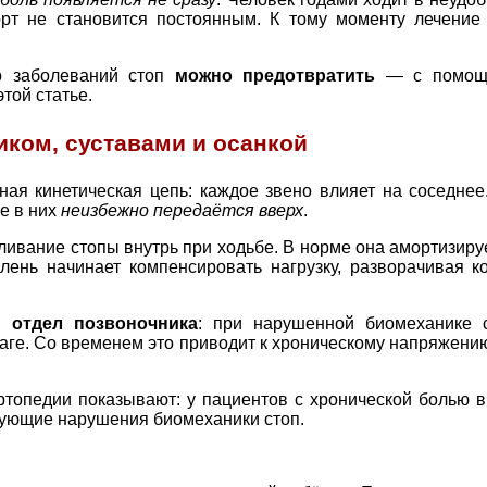
орт не становится постоянным. К тому моменту лечение 
о заболеваний стоп
можно предотвратить
— с помощь
этой статье.
иком, суставами и осанкой
иная кинетическая цепь: каждое звено влияет на соседн
е в них
неизбежно передаётся вверх
.
ивание стопы внутрь при ходьбе. В норме она амортизируе
олень начинает компенсировать нагрузку, разворачивая 
 отдел позвоночника
: при нарушенной биомеханике 
аге. Со временем это приводит к хроническому напряжен
ртопедии показывают: у пациентов с хронической болью 
вующие нарушения биомеханики стоп.