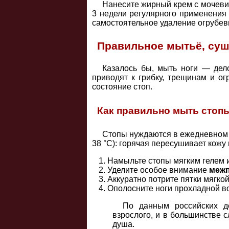
Нанесите жирный крем с мочевин
3 недели регулярного применения 
самостоятельное удаление огрубев
Правильное мытьё, суш
Казалось бы, мыть ноги — дел
приводят к грибку, трещинам и о
состояние стоп.
Как правильно мыть стоп
Стопы нуждаются в ежедневно
38 °C): горячая пересушивает кожу 
Намыльте стопы мягким гелем 
Уделите особое внимание
меж
Аккуратно потрите пятки мягко
Ополосните ноги прохладной во
По данным российских д
взрослого, и в большинстве 
душа.