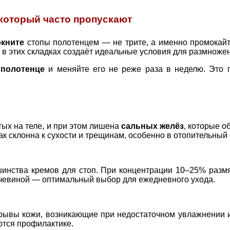
который часто пропускают
кните
стопы полотенцем — не трите, а именно промокайт
в этих складках создаёт идеальные условия для размножен
 полотенце
и меняйте его не реже раза в неделю. Это п
тых на теле, и при этом лишена
сальных желёз
, которые о
к склонна к сухости и трещинам, особенно в отопительный 
инства кремов для стоп. При концентрации 10–25% разм
очевиной — оптимальный выбор для ежедневного ухода.
рывы кожи, возникающие при недостаточном увлажнении 
тся профилактике.