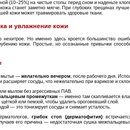
ой (10–25%) на чистые стопы перед сном и наденьте хлопк
кожа станет заметно мягче. При глубоких трещинах лучше
шей кожи может травмировать здоровые ткани.
ка и увлажнение кожи
о нехитрое. Но именно здесь кроется большинство ошиб
грубению кожи. Простые, но осознанные привычки способ
ы
м мытье —
желательно вечером
, после рабочего дня. Исп
и расширяет сосуды, что нежелательно при варикозе и склон
или мылом без агрессивных ПАВ.
пальцевым промежуткам
— именно там скапливается влаг
й щёткой или пемзой, чтобы удалить ороговевший слой.
дой — это тонизирует сосуды и снимает усталость.
ерматологов,
грибок стоп (дерматофития)
встречаетс
случаев его причина — недостаточная сушка межпальцевы