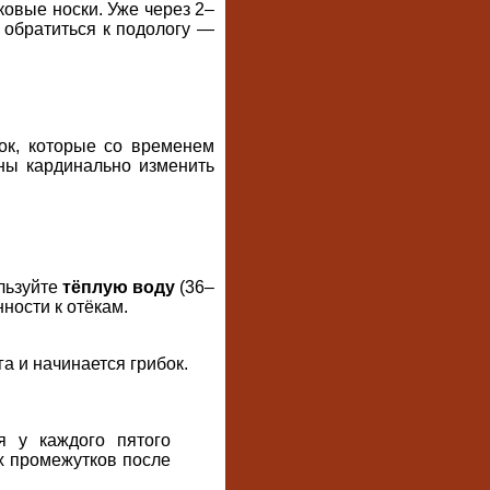
овые носки. Уже через 2–
 обратиться к подологу —
ок, которые со временем
ны кардинально изменить
ользуйте
тёплую воду
(36–
ности к отёкам.
а и начинается грибок.
я у каждого пятого
х промежутков после