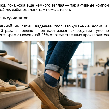
шки
, пока кожа ещё немного тёплая — так активные компо
няйте
: избыток влаги там нежелателен.
чень сухих пяток
виной на пятки, наденьте хлопчатобумажные носки и о
3 раза в неделю — он даёт заметный результат уже че
rt», крем с мочевиной 25% от отечественных производител