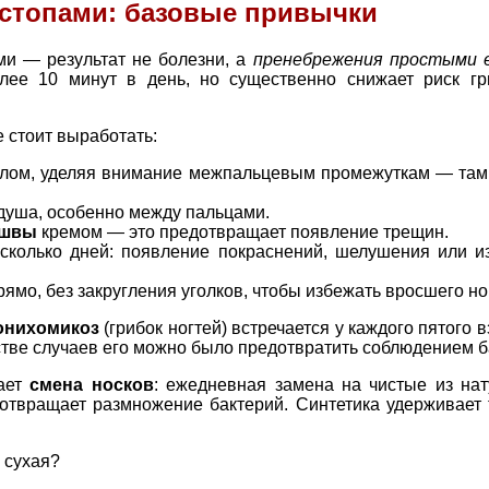
 стопами: базовые привычки
ми — результат не болезни, а
пренебрежения простыми 
лее 10 минут в день, но существенно снижает риск гр
 стоит выработать:
лом, уделяя внимание межпальцевым промежуткам — там 
душа, особенно между пальцами.
ошвы
кремом — это предотвращает появление трещин.
сколько дней: появление покраснений, шелушения или и
ямо, без закругления уголков, чтобы избежать вросшего но
онихомикоз
(грибок ногтей) встречается у каждого пятого 
стве случаев его можно было предотвратить соблюдением б
вает
смена носков
: ежедневная замена на чистые из нат
дотвращает размножение бактерий. Синтетика удерживает
ь сухая?