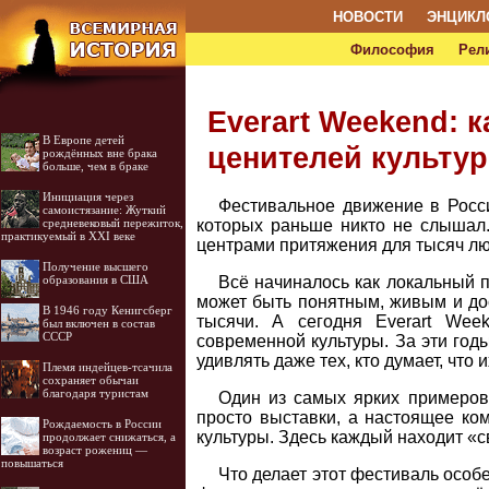
НОВОСТИ
ЭНЦИКЛ
Философия
Рел
Everart Weekend:
В Европе детей
ценителей культу
рождённых вне брака
больше, чем в браке
Инициация через
Фестивальное движение в Росс
самоистязание: Жуткий
которых раньше никто не слышал.
средневековый пережиток,
практикуемый в XXI веке
центрами притяжения для тысяч лю
Получение высшего
Всё начиналось как локальный п
образования в США
может быть понятным, живым и до
В 1946 году Кенигсберг
тысячи. А сегодня Everart We
был включен в состав
СССР
современной культуры. За эти год
удивлять даже тех, кто думает, что 
Племя индейцев-тсачила
сохраняет обычаи
благодаря туристам
Один из самых ярких примеров
просто выставки, а настоящее ко
Рождаемость в России
культуры. Здесь каждый находит «с
продолжает снижаться, а
возраст рожениц —
повышаться
Что делает этот фестиваль особ