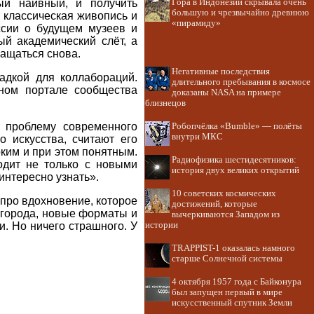
ый наивный, и получить
Гора в Индонезии скрывала очень
большую и чрезвычайно древнюю
т классическая живопись и
«пирамиду»
уссии о будущем музеев и
ый академический слёт, а
ращаться снова.
Негативные последствия
адкой для коллабораций.
длительного пребывания в космосе
ном портале сообщества
доказаны NASA на примере
близнецов
 проблему современного
Робопчёлка «Bumble» — полёты
внутри МКС
 искусства, считают его
ким и при этом понятным.
Радиофизика шестидесятников:
одит не только с новыми
история двух великих открытий
интересно узнать».
10 советских космических
 про вдохновение, которое
достижений, которые
е города, новые форматы и
вычеркиваются Западом из
. Но ничего страшного. У
истории
TRAPPIST-1 оказалась намного
старше Солнечной системы
4 октября 1957 года с Байконура
был запущен первый в мире
искусственный спутник Земли