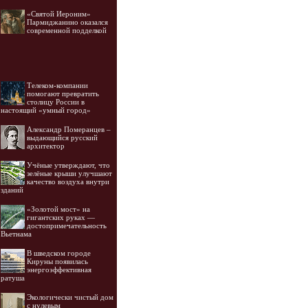
«Святой Иероним»
Пармиджанино оказался
современной подделкой
Телеком-компании
помогают превратить
столицу России в
настоящий «умный город»
Александр Померанцев –
выдающийся русский
архитектор
Учёные утверждают, что
зелёные крыши улучшают
качество воздуха внутри
зданий
«Золотой мост» на
гигантских руках —
достопримечательность
Вьетнама
В шведском городе
Кируны появилась
энергоэффективная
ратуша
Экологически чистый дом
с нулевым