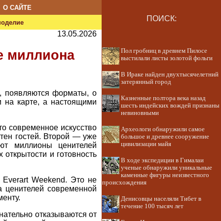
О САЙТЕ
ПОИСК:
ноделие
13.05.2026
Пол гробниц в древнем Пилосе
е миллиона
выстилали листы золотой фольги
В Ираке найден двухтысячелетний
затерянный город
, появляются форматы, о
Казненные полтора века назад
и на карте, а настоящими
шесть индейских вождей признаны
невиновными
то современное искусство
Археологи обнаружили самое
тен гостей. Второй — уже
большое и древнее сооружение
цивилизации майя
ают миллионы ценителей
 открытости и готовность
В ходе экспедиции в Гималаи
ученые обнаружили уникальные
каменные фигуры неизвестного
Everart Weekend. Это не
происхождения
а ценителей современной
менту.
Денисовцы населяли Тибет в
течение 100 тысяч лет
нательно отказываются от