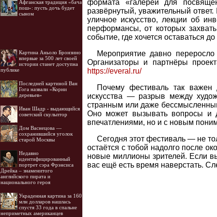
формата «галереи для посвящё
Афганская традиция «бача
пош»: пусть дочь будет
развёрнутый, уважительный ответ.
сыном
уличное искусство, лекции об ин
перформансы, от которых захватыв
событие, где хочется оставаться д
Мероприятие давно переросло 
Картина Аньоло Бронзино
впервые за 500 лет своей
Организаторы и партнёры проек
истории станет доступна
https://everal.ru/
публике
Последней картиной Ван
Почему фестиваль так важен 
Гога назвали «Корни
искусства — разрыв между худож
деревьев»
странным или даже бессмысленным.
Иван Шадр - выдающийся
Оно может вызывать вопросы и д
советский скульптор
впечатлениями, но и с новым поним
Дом Васнецова —
сохранившийся уголок
Сегодня этот фестиваль — не тол
старой Москвы
остаётся с тобой надолго после о
Недавно
новые миллионы зрителей. Если вы
идентифицированный
вас ещё есть время наверстать. Сл
портрет сэра Фрэнсиса
Дрейка – знаменитого
английского пирата и
национального героя
Украденная картина за 160
млн долларов нашлась
спустя 33 года в спальне
неприметных американцев