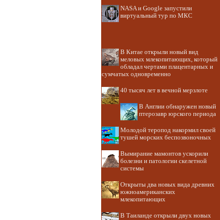
NASA и Google запустили
виртуальный тур по МКС
В Китае открыли новый вид
меловых млекопитающих, который
обладал чертами плацентарных и
сумчатых одновременно
40 тысяч лет в вечной мерзлоте
В Англии обнаружен новый
птерозавр юрского периода
Молодой теропод накормил своей
тушей морских беспозвоночных
Вымирание мамонтов ускорили
болезни и патологии скелетной
системы
Открыты два новых вида древних
южноамериканских
млекопитающих
В Таиланде открыли двух новых