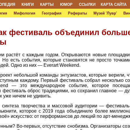
ОПЕДИЯ
КНИГИ
КАРТЫ
ЮМОР
ССЫЛКИ
КАРТА САЙТА
игия
Мифология
География
Рефераты
Музей 'Лувр'
Ви
 как фестиваль объединил больш
ры
ии растёт с каждым годом. Открываются новые площадки
 Но есть события, которые становятся не просто точкам
дей. Одно из них — Everart Weekend.
роект небольшой команды энтузиастов, которые верили, ч
ступным каждому. Первый фестиваль собрал несколько со
ekend — это международное событие, которое посещ
ы фестиваль оброс традициями, но сохранил главное — дух
их уже ничем не удивить.
 синтеза творчества и массовой аудитории — фестиваль 
мьюнити, которое с 2019 года объединило более миллион
воё» искусство: от перформансов до лекций по арт-менедж
енным? Во-первых, отсутствие снобизма. Организаторы соз