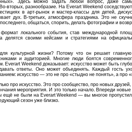
нных». Здесь можно задать любой вопрос, даже сам
 Во-вторых, разнообразие. На Everart Weekend соседствую
вестициях в арт-рынок и мастер-классы для детей, диск
ает дух. В-третьих, атмосфера праздника. Это не скучн
о последнего, общаться, спорить, делать фотографии и возв
формат локального события, став международной площ
та делятся своими кейсами и стратегиями на официаль
для культурной жизни? Потому что он решает главную
никами и аудиторией. Многие люди боятся современного
 Everart Weekend доказывает: искусство может быть глубо
авать ответы. Оно может объединять. Каждый гость ух
анием: искусство — это не про «стыдно не понять», а про «
ько про искусство. Это про сообщество, про новых друзей,
кончания мероприятия. И это только начало. Впереди новы
 ещё не были на Everart Weekend — вы многое пропустили
едующий сезон уже близко.