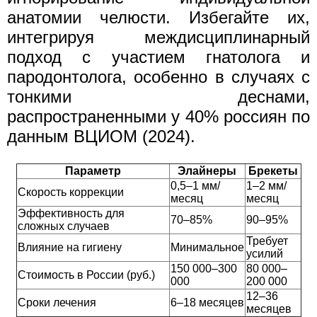
анатомии челюсти. Избегайте их,
интегрируя междисциплинарный
подход с участием гнатолога и
пародонтолога, особенно в случаях с
тонкими деснами,
распространенными у 40% россиян по
данным ВЦИОМ (2024).
Параметр
Элайнеры
Брекеты
0,5–1 мм/
1–2 мм/
Скорость коррекции
месяц
месяц
Эффективность для
70–85%
90–95%
сложных случаев
Требует
Влияние на гигиену
Минимальное
усилий
150 000–300
80 000–
Стоимость в России (руб.)
000
200 000
12–36
Сроки лечения
6–18 месяцев
месяцев