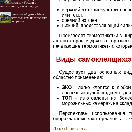
столицу России в
настоящий «умный город»
верхний из термочувствительн
Роскошный дом в Мауи,
или текст;
который сам производит
средний из клея;
энергию
нижний, представляющий силик
Производят термоэтикетки в ши
аппликаторов и другого торговог
печатающие термоэтикетки, которы
Виды самоклеящихся
Существует два основных вид
областью применения:
ЭКО
- легко клеятся к любой
солнечных лучей, подходят для 
ТОП
- изготовлены из более
морозильных камерах, на склад
Перспективы использования т
биоразлагаемых материалов, а такж
Люся Елисеева