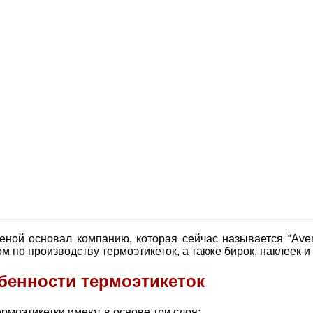
ной основал компанию, которая сейчас называется “Avery
по производству термоэтикеток, а также бирок, наклеек и
бенности термоэтикеток
моэтикетки имеют в основе три слоя: