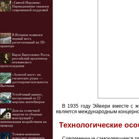
«Святой Иероним»
Пармиджанино оказался
современной подделкой
В Испании появился
первый мост,
распечатанный на 3D-
принтере
Карло Бартоломео Росси,
российский архитектор
итальянского
происхождения
«Золотой мост» на
гигантских руках —
достопримечательность
Вьетнама
Устойчивый кампус,
построенный из 22
морских контейнеров
В 1935 году Эйвери вместе с же
Дом на солнечной
является международным концерном 
энергии из сборных
конструкций с
минимальным воздействием на
Технологические осо
природу
Телеком-компании
помогают превратить
Современные самоклеящиеся тер