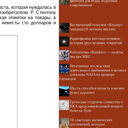
фильтры для воды, подобные
современным
ста, которая нуждалась в
изобретателю Р. Стентону
ая этикетки на товары, в
й невесты сто долларов и
Космический телескоп «Кеплер»
завершил 9-летнюю миссию
Радиофизика шестидесятников:
история двух великих открытий
Робопчёлка «Bumble» — полёты
внутри МКС
Негативные последствия
длительного пребывания в космосе
доказаны NASA на примере
близнецов
Шесть способов попасть в космос
(и все дорогие)
Греческие студенты совместно с
ЕКА представили новый концепт
базы на Луне
10 советских космических
достижений, которые