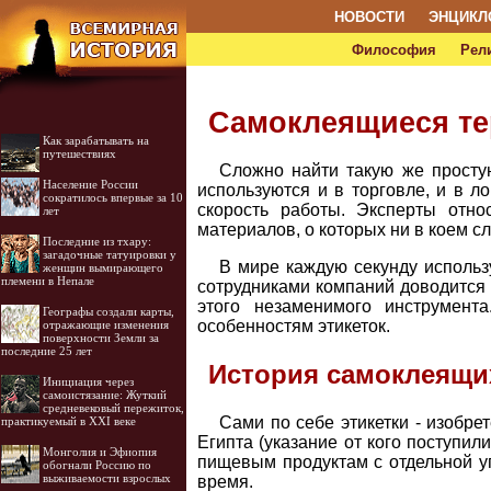
НОВОСТИ
ЭНЦИКЛ
Философия
Рел
Самоклеящиеся те
Как зарабатывать на
путешествиях
Сложно найти такую же просту
Население России
используются и в торговле, и в ло
сократилось впервые за 10
скорость работы. Эксперты отно
лет
материалов, о которых ни в коем с
Последние из тхару:
загадочные татуировки у
В мире каждую секунду использ
женщин вымирающего
племени в Непале
сотрудниками компаний доводится 
этого незаменимого инструмент
Географы создали карты,
особенностям этикеток.
отражающие изменения
поверхности Земли за
последние 25 лет
История самоклеящи
Инициация через
самоистязание: Жуткий
средневековый пережиток,
Сами по себе этикетки - изобре
практикуемый в XXI веке
Египта (указание от кого поступил
Монголия и Эфиопия
пищевым продуктам с отдельной уп
обогнали Россию по
выживаемости взрослых
время.