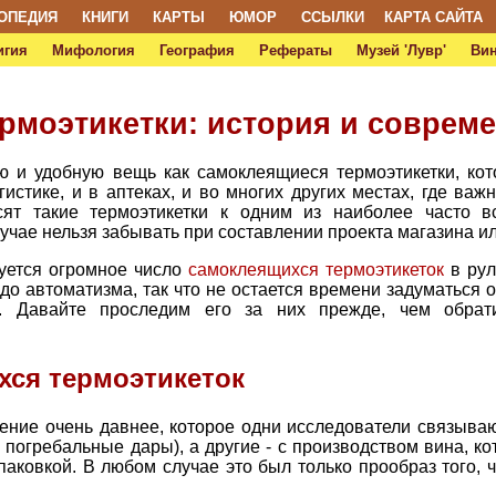
ОПЕДИЯ
КНИГИ
КАРТЫ
ЮМОР
ССЫЛКИ
КАРТА САЙТА
игия
Мифология
География
Рефераты
Музей 'Лувр'
Ви
рмоэтикетки: история и соврем
ю и удобную вещь как самоклеящиеся термоэтикетки, ко
гистике, и в аптеках, и во многих других местах, где ва
сят такие термоэтикетки к одним из наиболее часто 
лучае нельзя забывать при составлении проекта магазина ил
уется огромное число
самоклеящихся термоэтикеток
в рул
до автоматизма, так что не остается времени задуматься 
а. Давайте проследим его за них прежде, чем обрати
хся термоэтикеток
тение очень давнее, которое одни исследователи связыва
и погребальные дары), а другие - с производством вина, к
аковкой. В любом случае это был только прообраз того, ч