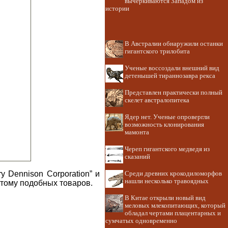
вычеркиваются Западом из
истории
В Австралии обнаружили останки
гигантского трилобита
Ученые воссоздали внешний вид
детенышей тираннозавра рекса
Представлен практически полный
скелет австралопитека
Ядер нет. Ученые опровергли
возможность клонирования
мамонта
Череп гигантского медведя из
сказаний
 Dennison Corporation” и
Среди древних крокодиломорфов
нашли несколько травоядных
 тому подобных товаров.
В Китае открыли новый вид
меловых млекопитающих, который
обладал чертами плацентарных и
сумчатых одновременно