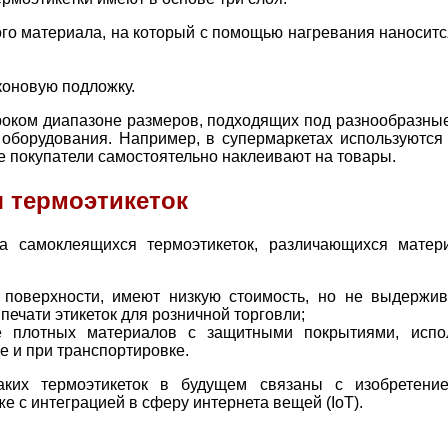
ого материала, на который с помощью нагревания наноситс
оновую подложку.
роком диапазоне размеров, подходящих под разнообразны
о оборудования. Например, в супермаркетах используютс
е покупатели самостоятельно наклеивают на товары.
 термоэтикеток
а самоклеящихся термоэтикеток, различающихся матери
 поверхности, имеют низкую стоимость, но не выдержи
печати этикеток для розничной торговли;
 плотных материалов с защитными покрытиями, испо
е и при транспортировке.
аких термоэтикеток в будущем связаны с изобретени
е с интеграцией в сферу интернета вещей (IoT).