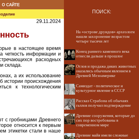
О САЙТЕ
ПОИСК:
ноделие
29.11.2024
На «острове друидов» археологи
енность
нашли захоронение возрастом
четыре тысячи лет
торые в настоящее время
Конец раннего каменного века
жна четкость информации и
отнесли дальше в прошлое
встречающихся расходных
и склада.
Отлов и продажа диких животных
оказались обычным явлением в
онах, а их использование
Древней Мезоамерике
об истории происхождения
Самиздат - политическое и
ться к технологическим
культурное явление в СССР
Рассказ Страбона об обычаях
галлов получил подтверждение
Древние сооружения, которые до
ют с гробницами Древнего
сих пор востребованы в
оторое относится к первым
современном мире
ем этикетки стали в наше
Древние майя имели сложные