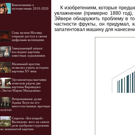
Киноновинки о
К изобретениям, которые предше
путешествиях 2019-2020
увлажнении (примерно 1880 год), 
Эйвери обнаружить проблему в том
частности фрукты, он придумал, к
запатентовал машину для нанесени
Семь музеев Москвы
открыли доступ к своим
цифровым коллекциям
Завершающий штрих:
последние картины
известных художников
Маленький крестик
позволил узнать историю
картины XV века
Организаторы выставки
повесили рядом две
картины Караваджо
«Экстаз Марии Магдалины»
Неприкаянные души
Адама Хоуи на его
многочисленных мрачных
холстах
Секреты «Богатырей»
Васнецова: кого на самом
деле изобразил художник
на знаменитой картине