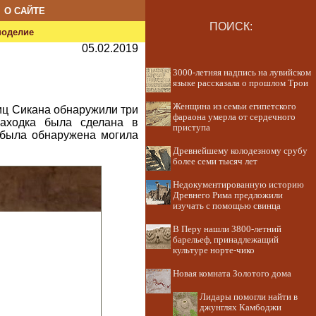
О САЙТЕ
ПОИСК:
ноделие
05.02.2019
3000-летняя надпись на лувийском
языке рассказала о прошлом Трои
Женщина из семьи египетского
иц Сикана обнаружили три
фараона умерла от сердечного
Находка была сделана в
приступа
е была обнаружена могила
Древнейшему колодезному срубу
более семи тысяч лет
Недокументированную историю
Древнего Рима предложили
изучать с помощью свинца
В Перу нашли 3800-летний
барельеф, принадлежащий
культуре норте-чико
Новая комната Золотого дома
Лидары помогли найти в
джунглях Камбоджи