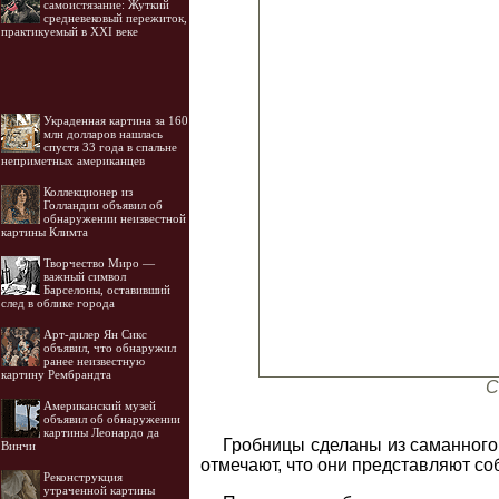
самоистязание: Жуткий
средневековый пережиток,
практикуемый в XXI веке
Украденная картина за 160
млн долларов нашлась
спустя 33 года в спальне
неприметных американцев
Коллекционер из
Голландии объявил об
обнаружении неизвестной
картины Климта
Творчество Миро —
важный символ
Барселоны, оставивший
след в облике города
Арт-дилер Ян Сикс
объявил, что обнаружил
ранее неизвестную
картину Рембрандта
С
Американский музей
объявил об обнаружении
картины Леонардо да
Гробницы сделаны из саманного 
Винчи
отмечают, что они представляют со
Реконструкция
утраченной картины