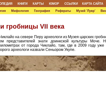
ОПЕДИЯ
КНИГИ
КАРТЫ
ЮМОР
ССЫЛКИ
КАРТА САЙТА
игия
Мифология
География
Рефераты
Музей 'Лувр'
Ви
и гробницы VII века
Чиклайо на севере Перу археологи из Музея царских гробн
ем представителей знати доинкской культуры Моче. 
километрах от города Чиклайо, там, где в 2009 году уж
торого археологи назвали Сеньором Укупе.