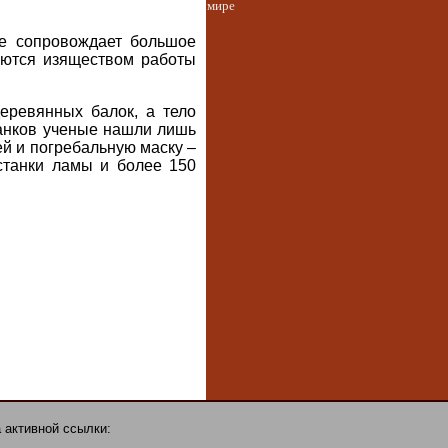
мире
ие сопровождает большое
чаются изяществом работы
еревянных балок, а тело
танков ученые нашли лишь
ей и погребальную маску –
станки ламы и более 150
 активной ссылки: