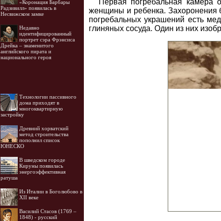
Первая погребальная камера о
«Коронация Барбары
Радзивилл» появилась в
женщины и ребенка. Захоронения б
Несвижском замке
погребальных украшений есть медн
глиняных сосуда. Один из них изобр
Недавно
идентифицированный
портрет сэра Фрэнсиса
Дрейка – знаменитого
английского пирата и
национального героя
Технологии пассивного
дома приходят в
многоквартирную
застройку
Древний хорватский
метод строительства
пополнил список
ЮНЕСКО
В шведском городе
Кируны появилась
энергоэффективная
ратуша
Из Италии в Боголюбово в
XII веке
Василий Стасов (1769 –
1848) - русский