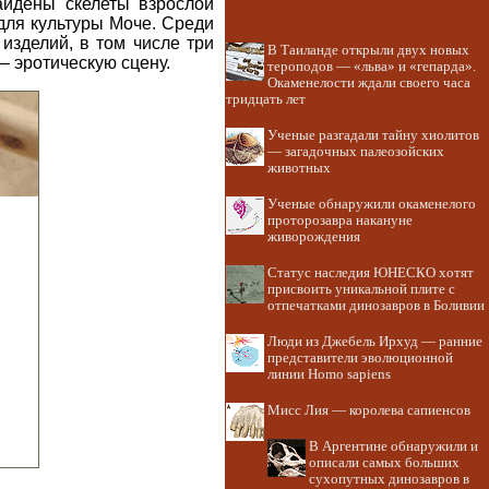
айдены скелеты взрослой
для культуры Моче. Среди
изделий, в том числе три
В Таиланде открыли двух новых
 – эротическую сцену.
тероподов — «льва» и «гепарда».
Окаменелости ждали своего часа
тридцать лет
Ученые разгадали тайну хиолитов
— загадочных палеозойских
животных
Ученые обнаружили окаменелого
проторозавра накануне
живорождения
Статус наследия ЮНЕСКО хотят
присвоить уникальной плите с
отпечатками динозавров в Боливии
Люди из Джебель Ирхуд — ранние
представители эволюционной
линии Homo sapiens
Мисс Лия — королева сапиенсов
В Аргентине обнаружили и
описали самых больших
сухопутных динозавров в