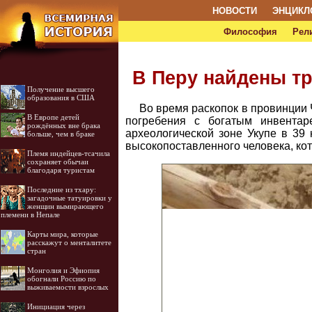
НОВОСТИ
ЭНЦИКЛ
Философия
Рел
В Перу найдены тр
Получение высшего
образования в США
Во время раскопок в провинции 
В Европе детей
погребения с богатым инвентар
рождённых вне брака
археологической зоне Укупе в 39 
больше, чем в браке
высокопоставленного человека, ко
Племя индейцев-тсачила
сохраняет обычаи
благодаря туристам
Последние из тхару:
загадочные татуировки у
женщин вымирающего
племени в Непале
Карты мира, которые
расскажут о менталитете
стран
Монголия и Эфиопия
обогнали Россию по
выживаемости взрослых
Инициация через