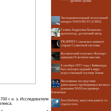
древние храмы
Экспериментальный летательный
аппарат NASA M2-F1 (США)
Галина Андреевна Балашова -
архитектор, достигший звёзд
TRAPPIST-1 оказалась намного
старше Солнечной системы
Космический телескоп «Кеплер»
завершил 9-летнюю миссию
4 октября 1957 года с Байконура
был запущен первый в мире
искусственный спутник Земли
Негативные последствия
длительного пребывания в космосе
доказаны NASA на примере
близнецов
00 г. н. э. Исследователи
Zero2Infinity запустила ракету со
плекса.
стратостата