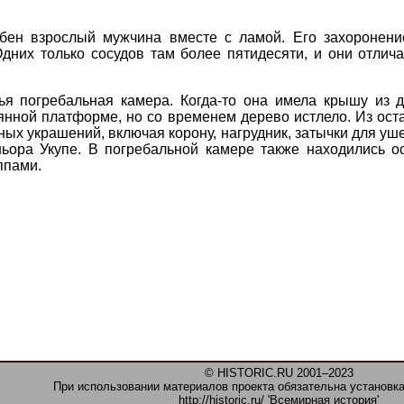
бен взрослый мужчина вместе с ламой. Его захоронен
Одних только сосудов там более пятидесяти, и они отли
ья погребальная камера. Когда-то она имела крышу из д
янной платформе, но со временем дерево истлело. Из ос
ных украшений, включая корону, нагрудник, затычки для уш
ньора Укупе. В погребальной камере также находились о
ппами.
© HISTORIC.RU 2001–2023
При использовании материалов проекта обязательна установка
http://historic.ru/ 'Всемирная история'