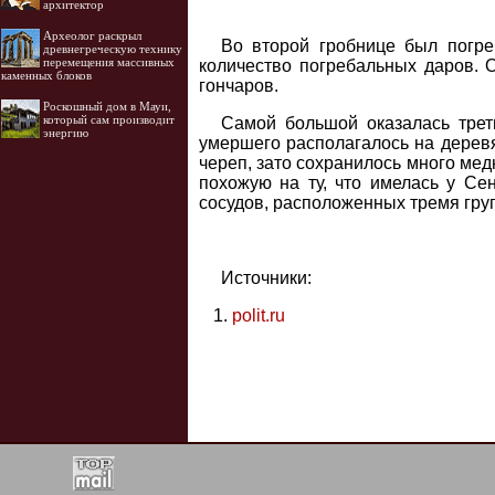
архитектор
Археолог раскрыл
Во второй гробнице был погре
древнегреческую технику
перемещения массивных
количество погребальных даров. 
каменных блоков
гончаров.
Роскошный дом в Мауи,
который сам производит
Самой большой оказалась трет
энергию
умершего располагалось на дерев
череп, зато сохранилось много мед
похожую на ту, что имелась у Се
сосудов, расположенных тремя гру
Источники:
polit.ru