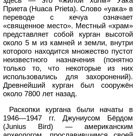
здесь — это «жилой холм» Уака
Приета (Huaca Prieta). Слово «уака» в
переводе с кечуа означает
«священное место». Местный «храм»
представляет собой курган высотой
около 5 м из камней и земли, внутри
которого находится множество пустот
неизвестного назначения (понятно
только то, что некоторые из них
использовались для захоронений).
Древнейший курган был сооружён
около 7800 лет назад.
Раскопки кургана были начаты в
1946—1947 гг. Джуниусом Бёрдом
(Junius Bird) — американским
археологом, прославившимся своей