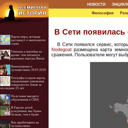
НОВОСТИ
ЭНЦИКЛ
Философия
Рел
В Сети появилась 
Карты мира, которые
расскажут о менталитете
стран
В Сети появился сервис, котор
Nodegoat
размещена карта земног
Оленина и коктейль из
сражения. Пользователи могут выбр
крови: чем питаются
коренные народы Ямала
Киноновинки о
путешествиях 2019-2020
Географы создали карты,
отражающие изменения
поверхности Земли за
последние 25 лет
Получение высшего
образования в США
В Европе детей
рождённых вне брака
больше, чем в браке
Как зарабатывать на
путешествиях