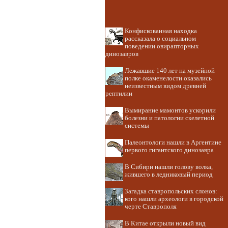
Конфискованная находка
рассказала о социальном
поведении овирапторных
динозавров
Лежавшие 140 лет на музейной
полке окаменелости оказались
неизвестным видом древней
рептилии
Вымирание мамонтов ускорили
болезни и патологии скелетной
системы
Палеонтологи нашли в Аргентине
первого гигантского динозавра
В Сибири нашли голову волка,
жившего в ледниковый период
Загадка ставропольских слонов:
кого нашли археологи в городской
черте Ставрополя
В Китае открыли новый вид