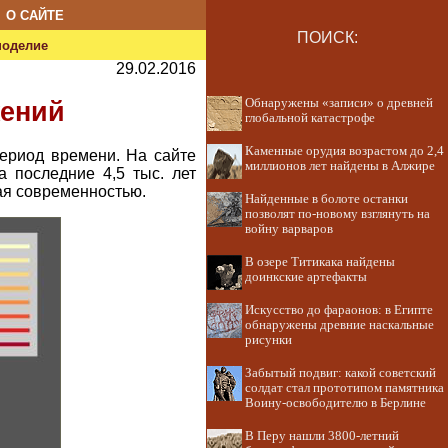
О САЙТЕ
ПОИСК:
ноделие
29.02.2016
Обнаружены «записи» о древней
жений
глобальной катастрофе
Каменные орудия возрастом до 2,4
период времени. На сайте
миллионов лет найдены в Алжире
 последние 4,5 тыс. лет
вая современностью.
Найденные в болоте останки
позволят по-новому взглянуть на
войну варваров
В озере Титикака найдены
доинкские артефакты
Искусство до фараонов: в Египте
обнаружены древние наскальные
рисунки
Забытый подвиг: какой советский
солдат стал прототипом памятника
Воину-освободителю в Берлине
В Перу нашли 3800-летний