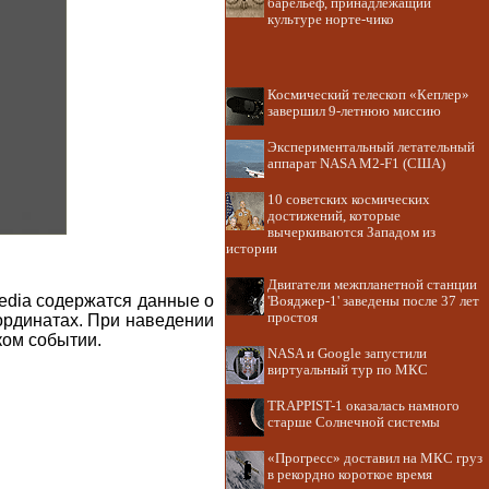
барельеф, принадлежащий
культуре норте-чико
Космический телескоп «Кеплер»
завершил 9-летнюю миссию
Экспериментальный летательный
аппарат NASA M2-F1 (США)
10 советских космических
достижений, которые
вычеркиваются Западом из
истории
Двигатели межпланетной станции
edia содержатся данные о
'Вояджер-1' заведены после 37 лет
простоя
оординатах. При наведении
ком событии.
NASA и Google запустили
виртуальный тур по МКС
TRAPPIST-1 оказалась намного
старше Солнечной системы
«Прогресс» доставил на МКС груз
в рекордно короткое время