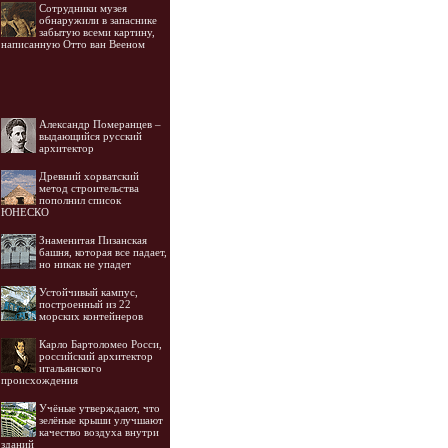
Cотрудники музея
обнаружили в запаснике
забытую всеми картину,
написанную Отто ван Вееном
Александр Померанцев –
выдающийся русский
архитектор
Древний хорватский
метод строительства
пополнил список
ЮНЕСКО
Знаменитая Пизанская
башня, которая все падает,
но никак не упадет
Устойчивый кампус,
построенный из 22
морских контейнеров
Карло Бартоломео Росси,
российский архитектор
итальянского
происхождения
Учёные утверждают, что
зелёные крыши улучшают
качество воздуха внутри
зданий