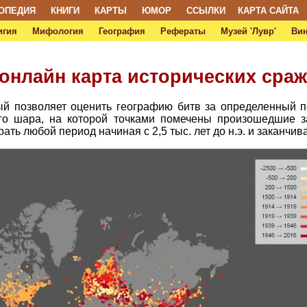
ОПЕДИЯ
КНИГИ
КАРТЫ
ЮМОР
ССЫЛКИ
КАРТА САЙТА
игия
Мифология
География
Рефераты
Музей 'Лувр'
Ви
онлайн карта исторических сра
ый позволяет оценить географию битв за определенный 
о шара, на которой точками помечены произошедшие за
ать любой период начиная с 2,5 тыс. лет до н.э. и заканчи