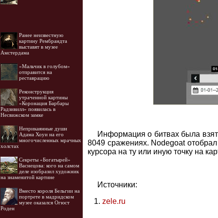
Ранее неизвестную
картину Рембрандта
выставят в музее
Амстердама
«Мальчик в голубом»
отправится на
реставрацию
Реконструкция
утраченной картины
«Коронация Барбары
Радзивилл» появилась в
Несвижском замке
Неприкаянные души
Информация о битвах была взята
Адама Хоуи на его
многочисленных мрачных
8049 сражениях. Nodegoat отобрал 
холстах
курсора на ту или иную точку на к
Секреты «Богатырей»
Васнецова: кого на самом
деле изобразил художник
на знаменитой картине
Источники:
Вместо короля Бельгии на
портрете в мадридском
zele.ru
музее оказался Огюст
Роден