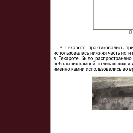
В
В Гехароте практиковались тр
использовалась нижняя часть ноги 
в Гехароте было распространено 
небольших камней, отличающихся др
именно камни использовались во в