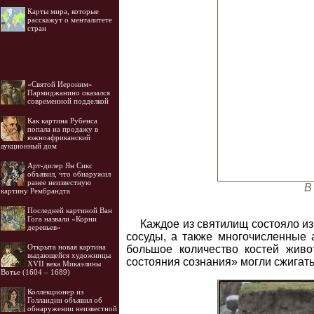
Карты мира, которые
расскажут о менталитете
стран
«Святой Иероним»
Пармиджанино оказался
современной подделкой
Как картина Рубенса
попала на продажу в
южноафриканский
аукционный дом
Арт-дилер Ян Сикс
объявил, что обнаружил
ранее неизвестную
В
картину Рембрандта
Последней картиной Ван
Гога назвали «Корни
Каждое из святилищ состояло и
деревьев»
сосуды, а также многочисленные 
Открыта новая картина
большое количество костей живо
выдающейся художницы
состояния сознания» могли сжигат
XVII века Микаэлины
Вотье (1604 – 1689)
Коллекционер из
Голландии объявил об
обнаружении неизвестной