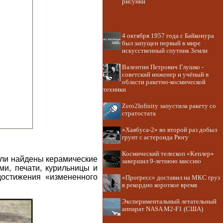
рисунки
4 октября 1957 года с Байконура
был запущен первый в мире
искусственный спутник Земли
Валентин Петрович Глушко -
советский инженер и учёный в
области ракетно-космической
техники
Zero2Infinity запустила ракету со
стратостата
«Хаябуса-2» во второй раз добыл
грунт с астероида Рюгу
Космический телескоп «Кеплер»
ыли найдены керамические
завершил 9-летнюю миссию
ми, печати, курильницы и
достижения «измененного
«Прогресс» доставил на МКС груз
в рекордно короткое время
Экспериментальный летательный
аппарат NASA M2-F1 (США)