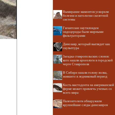
Вымирание мамонтов ускорили
болезни и патологии скелетной
системы
Гигантские наутилоидеи
эндоцериды были мирными
фильтраторами
Динозавр, который выглядит как
скульптура
Загадка ставропольских слонов:
кого нашли археологи в городской
черте Ставрополя
В Сибири нашли голову волка,
жившего в ледниковый период
Кость мастодонта на американской
ферме может привлечь ученых со
всего мира
Палеонтологи обнаружили
крупнейшие следы динозавров