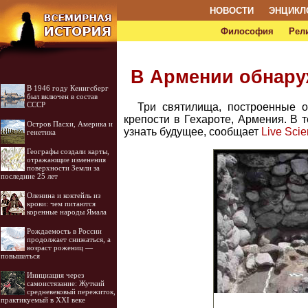
НОВОСТИ
ЭНЦИКЛ
Философия
Рел
В Армении обнару
В 1946 году Кенигсберг
был включен в состав
СССР
Три святилища, построенные о
крепости в Гехароте, Армения. В 
Остров Пасхи, Америка и
узнать будущее, сообщает
Live Sci
генетика
Географы создали карты,
отражающие изменения
поверхности Земли за
последние 25 лет
Оленина и коктейль из
крови: чем питаются
коренные народы Ямала
Рождаемость в России
продолжает снижаться, а
возраст рожениц —
повышаться
Инициация через
самоистязание: Жуткий
средневековый пережиток,
практикуемый в XXI веке