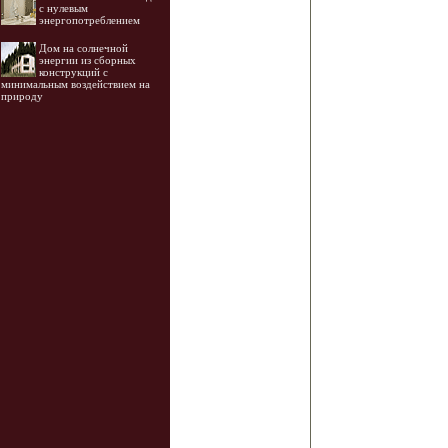
с нулевым
энергопотреблением
Дом на солнечной
энергии из сборных
конструкций с
минимальным воздействием на
природу