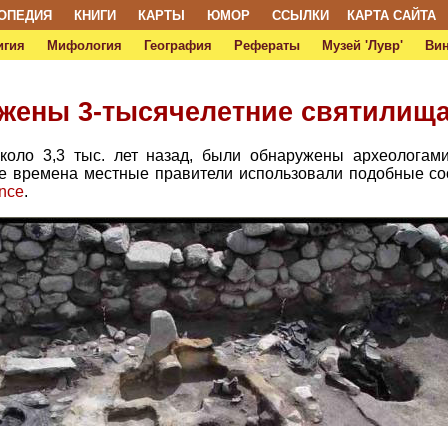
ОПЕДИЯ
КНИГИ
КАРТЫ
ЮМОР
ССЫЛКИ
КАРТА САЙТА
игия
Мифология
География
Рефераты
Музей 'Лувр'
Ви
жены 3-тысячелетние святилищ
коло 3,3 тыс. лет назад, были обнаружены археологам
те времена местные правители использовали подобные со
ence
.