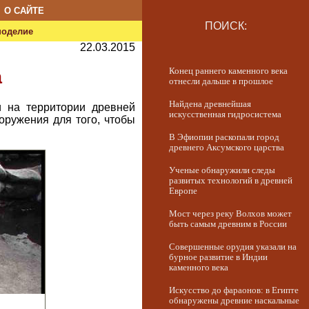
О САЙТЕ
ПОИСК:
ноделие
22.03.2015
Конец раннего каменного века
а
отнесли дальше в прошлое
Найдена древнейшая
и на территории древней
искусственная гидросистема
оружения для того, чтобы
В Эфиопии раскопали город
древнего Аксумского царства
Ученые обнаружили следы
развитых технологий в древней
Европе
Мост через реку Волхов может
быть самым древним в России
Совершенные орудия указали на
бурное развитие в Индии
каменного века
Искусство до фараонов: в Египте
обнаружены древние наскальные