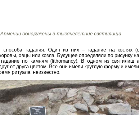
 Армении обнаружены 3-тысячелетние святилища
и способа гадания. Один из них – гадание на костях (o
коровы, овцы или козла. Будущее определяли по рисунку н
гадание по камням (lithomancy). В одном из святилищ 
уг от друга цветом. Все они имели круглую форму и имели
ремя ритуала, неизвестно.