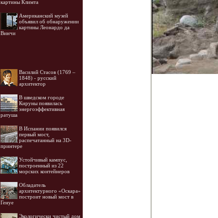
картины Климта
Американский музей
объявил об обнаружении
картины Леонардо да
Винчи
Василий Стасов (1769 –
1848) - русский
архитектор
В шведском городе
Кируны появилась
энергоэффективная
ратуша
В Испании появился
первый мост,
распечатанный на 3D-
принтере
Устойчивый кампус,
построенный из 22
морских контейнеров
Обладатель
архитектурного «Оскара»
построит новый мост в
Генуе
Экологически чистый дом