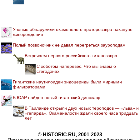
Ученые обнаружили окаменелого проторозавра накануне
живорождения
Полый позвоночник не давал перегреться зауроподам
Встречаем первого российского титанозавра
С хоботом наперевес. Что мы знаем о
стегодонах
Гигантские наутилоидеи эндоцериды были мирными
фильтраторами
В ЮАР найден новый гигантский динозавр
В Таиланде открыли двух новых тероподов — «льва» и
«гепарда». Окаменелости ждали своего часа тридцать
лет
© HISTORIC.RU, 2001-2023