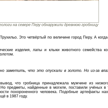
еологи на севере Перу обнаружили древнюю гробницу
Трухильо. Это четвёртый по величине город Перу. А когда
ческие изделия, лапы и клыки животного семейства к
олотом.
о заметить, что это опускали в золото. Но из-за вл
вывод, что гробница принадлежала мужчине из низког
Но предметы, найденные в могиле, поставили учёных в т
ности похороненного человека. Подобные артефакты нах
щё в 1987 году.