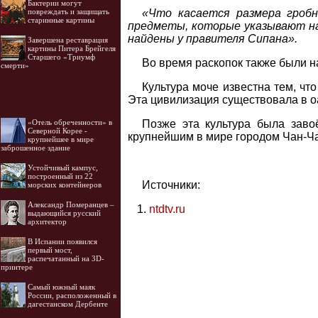
Бактерии могут
«Что касается размера гробн
повреждать и защищать
старинные картины
предметы, которые указывают на
найдены у правителя Сипана».
Завершена реставрация
картины Питера Брейгеля
Старшего «Триумф
Во время раскопок также были 
смерти»
Культура моче известна тем, чт
Эта цивилизация существовала в оа
Позже эта культура была заво
«Отель обреченности» в
Северной Корее -
крупнейшим в мире городом Чан-Чан
крупнейшее в мире
заброшенное здание
Устойчивый кампус,
построенный из 22
Источники:
морских контейнеров
Александр Померанцев –
ntdtv.ru
выдающийся русский
архитектор
В Испании появился
первый мост,
распечатанный на 3D-
принтере
Самый южный маяк
России, расположенный в
дагестанском Дербенте