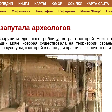
ОПЕДИЯ
КНИГИ
КАРТЫ
ЮМОР
ССЫЛКИ
КАРТА САЙТА
игия
Мифология
География
Рефераты
Музей 'Лувр'
Ви
запутала археологов
наружили древнюю гробницу, возраст которой может с
ации моче, которая существовала на территории стра
быт культуры, о которой в наши дни практически ничего не и