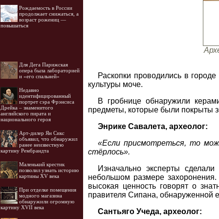
Рождаемость в России
продолжает снижаться, а
возраст рожениц —
повышаться
Арх
Для Дега Парижская
опера была лабораторией
Раскопки проводились в городе 
и «его спальней»
культуры моче.
Недавно
идентифицированный
В гробнице обнаружили керами
портрет сэра Фрэнсиса
Дрейка – знаменитого
предметы, которые были покрыты з
английского пирата и
национального героя
Энрике Савалета, археолог:
Арт-дилер Ян Сикс
объявил, что обнаружил
«Если присмотреться, то можн
ранее неизвестную
стёрлось».
картину Рембрандта
Маленький крестик
Изначально эксперты сделали 
позволил узнать историю
небольшом размере захоронения. 
картины XV века
высокая ценность говорят о знат
При отделке помещения
правителя Сипана, обнаруженной е
модного магазина
обнаружили огромную
картину XVII века
Сантьяго Учеда, археолог: