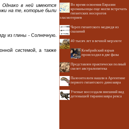
Во время освоения Евразии
. Однако в ней имеются
кроманьонцы еще могли встречать
ожи на те, которые были
гигантских носорогов
эласмотериев
Череп гигантского медведя из
сказаний
ду из глины - Солнечную.
40 тысяч лет в вечной мерзлоте
онной системой, а также
Кембрийский взрыв
происходил в две фазы
Представлен практически полный
скелет австралопитека
Палеонтологи нашли в Аргентине
первого гигантского динозавра
Ученые воссоздали внешний вид
детенышей тираннозавра рекса