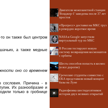
Двигатели межпланетной станции
'Вояджер-1' заведены после 37 лет
простоя
«Прогресс» доставил на МКС груз
в рекордно короткое время
-то он также был центром
NASA и Google запустили
виртуальный тур по МКС
В России тестируют новую
ошачьих, а также медные
систему возвращения космонавтов
с орбиты
Шесть способов попасть в космос
(и все дорогие)
ажности оно со временем
Греческие студенты совместно с
ЕКА представили новый концепт
базы на Луне
о сословия. Причина - в
упик. Их разнообразие и
Радиофизика шестидесятников:
одили только в гробнице
история двух великих открытий