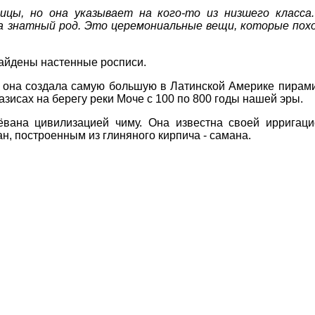
ицы, но она указывает на кого-то из низшего класса
 знатный род. Это церемониальные вещи, которые пох
найдены настенные росписи.
о она создала самую большую в Латинской Америке пирами
зисах на берегу реки Моче с 100 по 800 годы нашей эры.
ёвана цивилизацией чиму. Она известна своей ирригаци
, построенным из глиняного кирпича - самана.