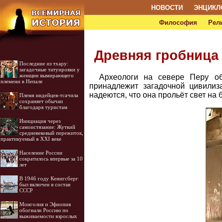
НОВОСТИ
ЭНЦИКЛ
Философия
Рел
Древняя гробница 
Последние из тхару:
загадочные татуировки у
женщин вымирающего
Археологи на севере Перу об
племени в Непале
принадлежит загадочной цивилиз
надеются, что она прольёт свет на 
Племя индейцев-тсачила
сохраняет обычаи
благодаря туристам
Инициация через
самоистязание: Жуткий
средневековый пережиток,
практикуемый в XXI веке
Население России
сократилось впервые за 10
лет
В 1946 году Кенигсберг
был включен в состав
СССР
Монголия и Эфиопия
обогнали Россию по
выживаемости взрослых