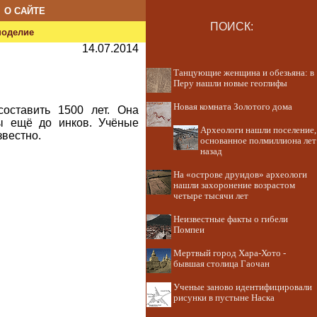
О САЙТЕ
ПОИСК:
ноделие
14.07.2014
Танцующие женщина и обезьяна: в
Перу нашли новые геоглифы
Новая комната Золотого дома
оставить 1500 лет. Она
ны ещё до инков. Учёные
Археологи нашли поселение,
звестно.
основанное полмиллиона лет
назад
На «острове друидов» археологи
нашли захоронение возрастом
четыре тысячи лет
Неизвестные факты о гибели
Помпеи
Мертвый город Хара-Хото -
бывшая столица Гаочан
Ученые заново идентифицировали
рисунки в пустыне Наска