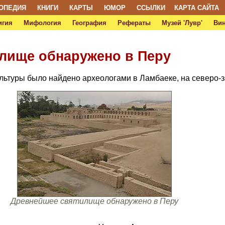
ОПЕДИЯ
КНИГИ
КАРТЫ
ЮМОР
ССЫЛКИ
КАРТА САЙТА
игия
Мифология
География
Рефераты
Музей 'Лувр'
Ви
лище обнаружено в Перу
ьтуры было найдено археологами в Ламбаеке, на северо-з
Древнейшее святилище обнаружено в Перу