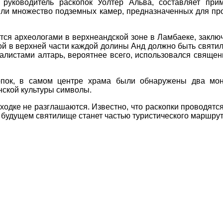
 руководитель раскопок Уолтер Альва, составляет при
ли множество подземных камер, предназначенных для про
тся археологами в верхнеандской зоне в Ламбаеке, заклю
рой в верхней части каждой долины Анд должно быть святи
листами алтарь, вероятнее всего, использовался священ
опок, в самом центре храма были обнаружены два мон
ской культуры символы.
одке не разглашаются. Известно, что раскопки проводятся
 будущем святилище станет частью туристического маршрут