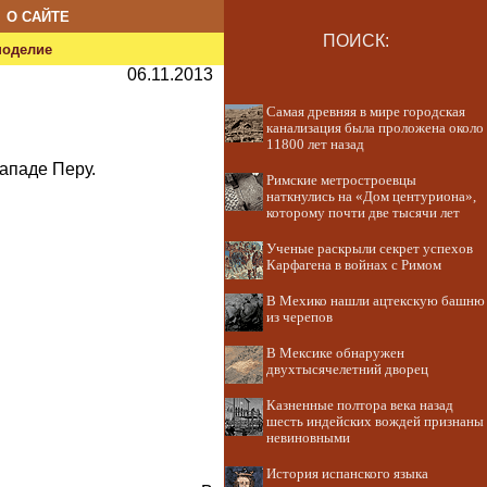
О САЙТЕ
ПОИСК:
ноделие
06.11.2013
Самая древняя в мире городская
канализация была проложена около
11800 лет назад
ападе Перу.
Римские метростроевцы
наткнулись на «Дом центуриона»,
которому почти две тысячи лет
Ученые раскрыли секрет успехов
Карфагена в войнах с Римом
В Мехико нашли ацтекскую башню
из черепов
В Мексике обнаружен
двухтысячелетний дворец
Казненные полтора века назад
шесть индейских вождей признаны
невиновными
История испанского языка