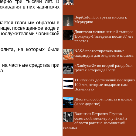
мерно три тысячи лет. В
живания в них чавинских
BepiColombo: третья миссия к
Меркурию
чается главным образом в
лище, посвященное воде и
Двигатели межпланетной станции
нослужителями чавинской
'Вояджер-1' заведены после 37 лет
простоя
олита, на которых были
NASA протестировало новые
скафандры для открытого космоса
 на частные средства при
«Хаябуса-2» во второй раз добыл
а.
грунт с астероида Рюгу
11 научных достижений последних
100 лет, которые подарили нам
Вселенную
Шесть способов попасть в космос
(и все дорогие)
Валентин Петрович Глушко -
советский инженер и учёный в
области ракетно-космической
техники