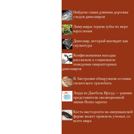
Найдена самая длинная дорожка
следов динозавров
Лимузавры теряли зубы по мере
взросления
Динозавр, который выглядит как
скульптура
Конфискованная находка
рассказала о социальном
поведении овирапторных
динозавров
В Австралии обнаружили останки
гигантского трилобита
Люди из Джебель Ирхуд — ранние
представители эволюционной
линии Homo sapiens
Кость мастодонта на американской
ферме может привлечь ученых со
всего мира