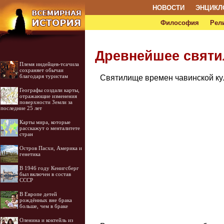
НОВОСТИ
ЭНЦИКЛ
Философия
Рел
Древнейшее святи
Племя индейцев-тсачила
сохраняет обычаи
благодаря туристам
Святилище времен чавинской кул
Географы создали карты,
отражающие изменения
поверхности Земли за
последние 25 лет
Карты мира, которые
расскажут о менталитете
стран
Остров Пасхи, Америка и
генетика
В 1946 году Кенигсберг
был включен в состав
СССР
В Европе детей
рождённых вне брака
больше, чем в браке
Оленина и коктейль из