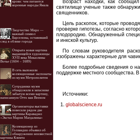
Возраст находки, как сообщил
крови: чем питаются
коренные народы Ямала
святилище ученые также обнаружи
священников.
Цель раскопок, которые проводя
проверке гипотезы, согласно кото
Творчество Миро —
плодородию. Обнаруженный специа
важный символ
Барселоны, оставивший
и инкской культур.
след в облике города
По словам руководителя раск
Открыта новая картина
выдающейся художницы
изображены характерные для чавин
XVII века Микаэлины
Вотье (1604 – 1689)
Более подробные сведения о нах
В сеть выложили
поддержке местного сообщества. В
коллекционные экспонаты
из музея Метрополитен
Cотрудники музея
обнаружили в запаснике
Источники:
забытую всеми картину,
написанную Отто ван Вееном
globalscience.ru
Организаторы выставки
повесили рядом две
картины Караваджо
«Экстаз Марии Магдалины»
Коллекционер из
Голландии объявил об
обнаружении неизвестной
картины Климта