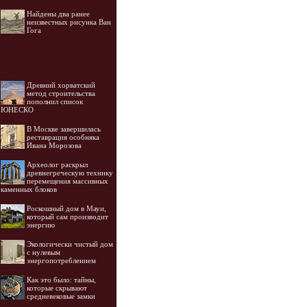
Найдены два ранее
неизвестных рисунка Ван
Гога
Древний хорватский
метод строительства
пополнил список
ЮНЕСКО
В Москве завершилась
реставрация особняка
Ивана Морозова
Археолог раскрыл
древнегреческую технику
перемещения массивных
каменных блоков
Роскошный дом в Мауи,
который сам производит
энергию
Экологически чистый дом
с нулевым
энергопотреблением
Как это было: тайны,
которые скрывают
средневековые замки