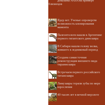
доказаны NASA на примере
близнецов
Ядер нет. Ученые опровергли
возможность клонирования
мамонта
Палеонтологи нашли в Аргентине
первого гигантского динозавра
В Сибири нашли голову волка,
жившего в ледниковый период
Создана самая точная
реконструкция внешнего вида
тираннозавра
Встречаем первого российского
титанозавра
Лимузавры теряли зубы по мере
взросления
40 тысяч лет в вечной мерзлоте