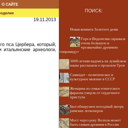
О САЙТЕ
ПОИСК:
ноделие
19.11.2013
Новая комната Золотого дома
Гора в Индонезии скрывала
очень большую и
го пса Цербера, который,
чрезвычайно древнюю
 итальянские археологи,
«пирамиду»
3000-летняя надпись на лувийском
языке рассказала о прошлом Трои
Самиздат - политическое и
культурное явление в СССР
Женщина из семьи египетского
фараона умерла от сердечного
приступа
Был обнаружен походный лагерь
римских легионеров
Мост через реку Волхов может
быть самым древним в России