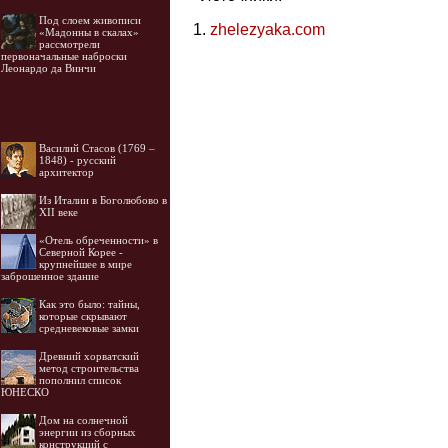
Под слоем живописи
zhelezyaka.com
«Мадонны в скалах»
рассмотрели
первоначальные наброски
Леонардо да Винчи
Василий Стасов (1769 –
1848) - русский
архитектор
Из Италии в Боголюбово в
XII веке
«Отель обреченности» в
Северной Корее -
крупнейшее в мире
заброшенное здание
Как это было: тайны,
которые скрывают
средневековые замки
Древний хорватский
метод строительства
пополнил список
ЮНЕСКО
Дом на солнечной
энергии из сборных
конструкций с