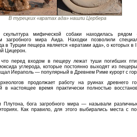
В турецких «вратах ада» нашли Цербера
я скульптура мифической собаки находилась рядом
 загробного мира Аида. Находки позволили специал
а в Турции пещера является «вратами ада», о которых в I
й Цицерон.
 что перед входом в пещеру лежат туши погибших пти
иоксида углерода, которые постоянно выходят из пещер
осещал Иераполь — популярный в Древнем Риме курорт с го
рхеологов продолжает работу на руинах древнего г
й в настоящее время практически полностью восстанов
 Плутона, бога загробного мира — называли различны
иториях. Как правило, для этого выбирались места с п