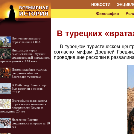
НОВОСТИ
ЭНЦИКЛ
Философия
Рел
В турецких «врата
Получение высшего
образования в США
В турецком туристическом цент
Инициация через
согласно мифам Древней Греции,
самоистязание: Жуткий
проводившие раскопки в развалина
средневековый пережиток,
практикуемый в XXI веке
Племя индейцев-тсачила
сохраняет обычаи
благодаря туристам
В 1946 году Кенигсберг
был включен в состав
СССР
Географы создали карты,
отражающие изменения
поверхности Земли за
последние 25 лет
Население России
сократилось впервые за 10
лет