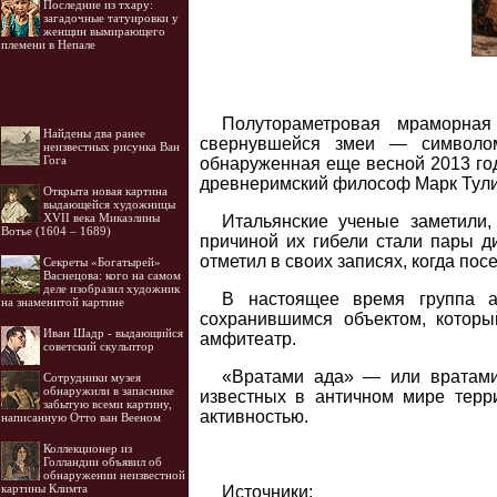
Последние из тхару:
загадочные татуировки у
женщин вымирающего
племени в Непале
Полутораметровая мраморна
Найдены два ранее
свернувшейся змеи — символом
неизвестных рисунка Ван
Гога
обнаруженная еще весной 2013 год
древнеримский философ Марк Тули
Открыта новая картина
выдающейся художницы
XVII века Микаэлины
Итальянские ученые заметили,
Вотье (1604 – 1689)
причиной их гибели стали пары д
отметил в своих записях, когда п
Секреты «Богатырей»
Васнецова: кого на самом
деле изобразил художник
В настоящее время группа а
на знаменитой картине
сохранившимся объектом, которы
Иван Шадр - выдающийся
амфитеатр.
советский скульптор
«Вратами ада» — или вратами
Cотрудники музея
обнаружили в запаснике
известных в античном мире терр
забытую всеми картину,
активностью.
написанную Отто ван Вееном
Коллекционер из
Голландии объявил об
обнаружении неизвестной
картины Климта
Источники: