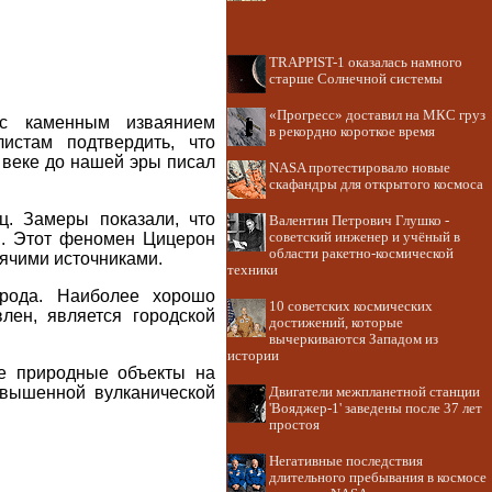
TRAPPIST-1 оказалась намного
старше Солнечной системы
«Прогресс» доставил на МКС груз
 с каменным изваянием
в рекордно короткое время
истам подтвердить, что
 веке до нашей эры писал
NASA протестировало новые
скафандры для открытого космоса
ц. Замеры показали, что
Валентин Петрович Глушко -
ы. Этот феномен Цицерон
советский инженер и учёный в
области ракетно-космической
рячими источниками.
техники
орода. Наиболее хорошо
10 советских космических
лен, является городской
достижений, которые
вычеркиваются Западом из
истории
е природные объекты на
овышенной вулканической
Двигатели межпланетной станции
'Вояджер-1' заведены после 37 лет
простоя
Негативные последствия
длительного пребывания в космосе