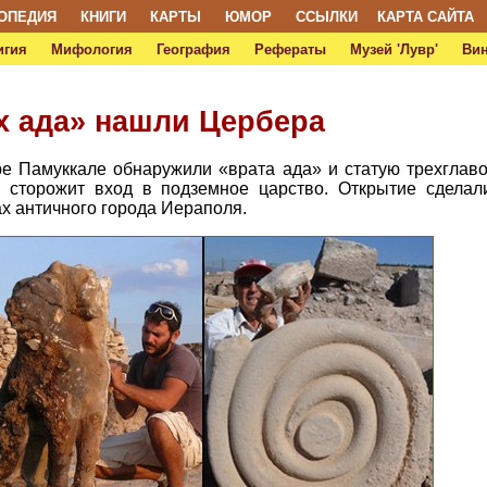
ОПЕДИЯ
КНИГИ
КАРТЫ
ЮМОР
ССЫЛКИ
КАРТА САЙТА
игия
Мифология
География
Рефераты
Музей 'Лувр'
Ви
х ада» нашли Цербера
ре Памуккале обнаружили «врата ада» и статую трехглаво
 сторожит вход в подземное царство. Открытие сделали
х античного города Иераполя.