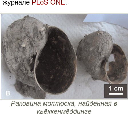
журнале
PLoS ONE
.
Раковина моллюска, найденная в
кьёккенмёддинге