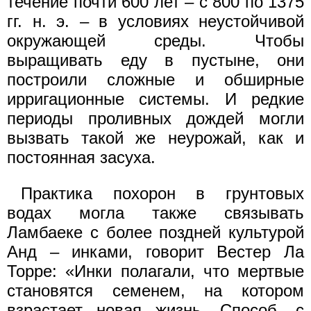
течение почти 600 лет – с 800 по 1375
гг. н. э. – в условиях неустойчивой
окружающей среды. Чтобы
выращивать еду в пустыне, они
построили сложные и обширные
ирригационные системы. И редкие
периоды проливных дождей могли
вызвать такой же неурожай, как и
постоянная засуха.
Практика похорон в грунтовых
водах могла также связывать
Ламбаеке с более поздней культурой
Анд – инками, говорит Вестер Ла
Торре: «Инки полагали, что мертвые
становятся семенем, на котором
взрастает новая жизнь. Способ, с