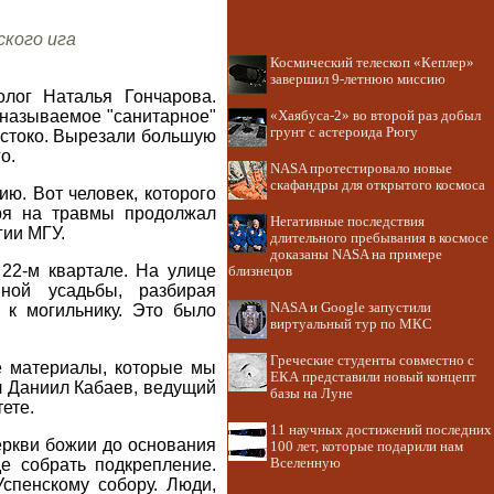
ского ига
Космический телескоп «Кеплер»
завершил 9-летнюю миссию
олог Наталья Гончарова.
 называемое "санитарное"
«Хаябуса-2» во второй раз добыл
грунт с астероида Рюгу
жестоко. Вырезали большую
о.
NASA протестировало новые
скафандры для открытого космоса
ю. Вот человек, которого
тря на травмы продолжал
Негативные последствия
гии МГУ.
длительного пребывания в космосе
доказаны NASA на примере
 22-м квартале. На улице
близнецов
нной усадьбы, разбирая
NASA и Google запустили
 к могильнику. Это было
виртуальный тур по МКС
Греческие студенты совместно с
те материалы, которые мы
ЕКА представили новый концепт
ил Даниил Кабаев, ведущий
базы на Луне
ете.
11 научных достижений последних
еркви божии до основания
100 лет, которые подарили нам
е собрать подкрепление.
Вселенную
спенскому собору. Люди,