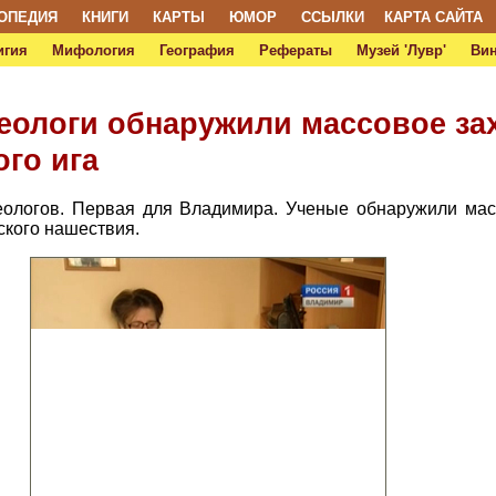
ОПЕДИЯ
КНИГИ
КАРТЫ
ЮМОР
ССЫЛКИ
КАРТА САЙТА
игия
Мифология
География
Рефераты
Музей 'Лувр'
Ви
еологи обнаружили массовое за
го ига
еологов. Первая для Владимира. Ученые обнаружили мас
ского нашествия.