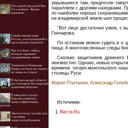
укрывшиеся там, предпочли смерть
Последней картиной Ван
параллели с другими находками. П
Гога назвали «Корни
по наиболее хорошо сохранившимся
деревьев»
на владимирской земле шел процес
"Вот лицо достаточно узкое, с 
Гончарова.
Самый южный маяк
России, расположенный в
По останкам можно судить и о зд
дагестанском Дербенте
пища. А многочисленные следы боев
Как это было: тайны,
которые скрывают
Сколько защитников древнего 
средневековые замки
неизвестно. Однако, новые открыти
Знаменитая Пизанская
времени татаро-монгольского наше
башня, которая все падает,
но никак не упадет
столицы Руси.
В Архангельской области
Мария Платанюк, Александр Голуб
восстановили Почезерский
храмовый комплекс
В шведском городе
Кируны появилась
Источники:
энергоэффективная
ратуша
Вести.Ru
Экологически чистый дом
с нулевым
энергопотреблением