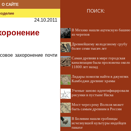
О САЙТЕ
ПОИСК:
ноделие
24.10.2011
В Мехико нашли ацтекскую башню
хоронение
из черепов
Древнейшему колодезному срубу
более семи тысяч лет
совое захоронение почти
Самая древняя в мире городская
канализация была проложена около
11800 лет назад
Лидары помогли найти в джунглях
Камбоджи древние храмы
Ученые заново идентифицировали
рисунки в пустыне Наска
Мост через реку Волхов может
быть самым древним в России
В Боливии нашли гробницы
исчезнувшей культуры индейцев
пакахе