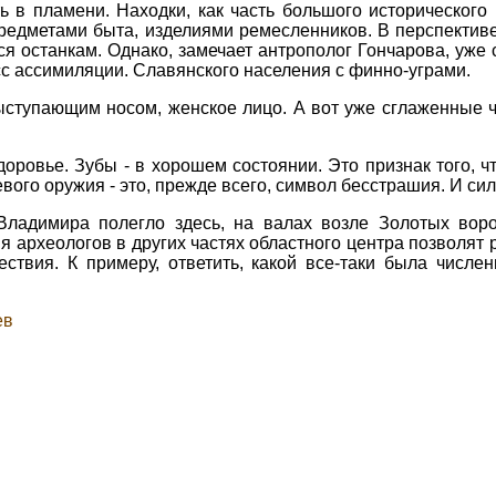
 в пламени. Находки, как часть большого исторического 
редметами быта, изделиями ремесленников. В перспективе
 останкам. Однако, замечает антрополог Гончарова, уже 
с ассимиляции. Славянского населения с финно-уграми.
выступающим носом, женское лицо. А вот уже сглаженные ч
оровье. Зубы - в хорошем состоянии. Это признак того, чт
ого оружия - это, прежде всего, символ бесстрашия. И сил
Владимира полегло здесь, на валах возле Золотых воро
я археологов в других частях областного центра позволят 
ствия. К примеру, ответить, какой все-таки была числе
ев