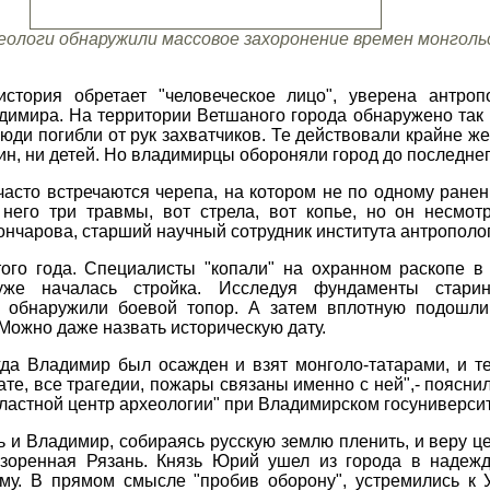
еологи обнаружили массовое захоронение времен монголь
стория обретает "человеческое лицо", уверена антроп
димира. На территории Ветшаного города обнаружено так
люди погибли от рук захватчиков. Те действовали крайне 
н, ни детей. Но владимирцы обороняли город до последнег
асто встречаются черепа, на котором не по одному ранени
 него три травмы, вот стрела, вот копье, но он несмо
Гончарова, старший научный сотрудник института антрополо
того года. Специалисты "копали" на охранном раскопе в
 уже началась стройка. Исследуя фундаменты стари
е обнаружили боевой топор. А затем вплотную подошли
Можно даже назвать историческую дату.
гда Владимир был осажден и взят монголо-татарами, и 
ате, все трагедии, пожары связаны именно с ней",- поясн
астной центр археологии" при Владимирском госуниверсит
 и Владимир, собираясь русскую землю пленить, и веру ц
азоренная Рязань. Князь Юрий ушел из города в надежд
му. В прямом смысле "пробив оборону", устремились к У