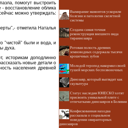
пазла, помогут выстроить
 - восстановление облика
Вымирание мамонтов ускорили
сейчас можно утверждать:
болезни и патологии скелетной
системы
ерты",- отметила Наталья
Создана самая точная
реконструкция внешнего вида
тираннозавра
о "чистой" были и вода, и
ы духа.
Ротовая полость древних
земноводных содержала тысячи
крошечных зубов
т, историкам доподлинно
рассказать новые детали о
Молодой теропод накормил своей
нность населения древней
тушей морских беспозвоночных
Динозавр, который выглядит как
скульптура
Статус наследия ЮНЕСКО хотят
присвоить уникальной плите с
отпечатками динозавров в Боливии
Конфискованная находка
рассказала о социальном
поведении овирапторных
динозавров