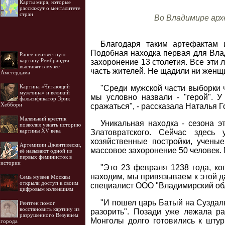
Карты мира, которые
расскажут о менталитете
стран
Во Владимире арх
Благодаря таким артефактам и
Подобная находка первая для Вла
Ранее неизвестную
картину Рембрандта
захоронение 13 столетия. Все эти 
выставят в музее
часть жителей. Не щадили ни женщи
Амстердама
Картина «Читающий
"Среди мужской части выборки ч
мужчина» и великий
мы условно назвали - "герой". У
фальсификатор Эрик
Хебборн
сражаться", - рассказала Наталья 
Маленький крестик
Уникальная находка - сезона э
позволил узнать историю
картины XV века
Златовратского. Сейчас здесь
хозяйственные постройки, учены
Артемизии Джентилески,
массовое захоронение 50 человек. 
её называют одной из
первых феминисток в
истории
"Это 23 февраля 1238 года, ко
находим, мы привязываем к этой д
Семь музеев Москвы
открыли доступ к своим
специалист ООО "Владимирский обл
цифровым коллекциям
"И пошел царь Батый на Суздаль
Рентген помог
восстановить картину из
разорить". Позади уже лежала р
разрушенного Везувием
Монголы долго готовились к штур
города