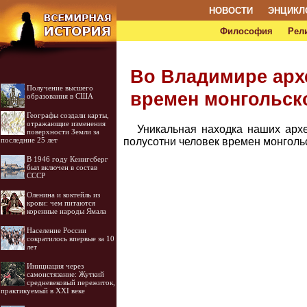
НОВОСТИ
ЭНЦИКЛ
Философия
Рел
Во Владимире арх
Получение высшего
времен монгольско
образования в США
Географы создали карты,
отражающие изменения
Уникальная находка наших арх
поверхности Земли за
полусотни человек времен монголь
последние 25 лет
В 1946 году Кенигсберг
был включен в состав
СССР
Оленина и коктейль из
крови: чем питаются
коренные народы Ямала
Население России
сократилось впервые за 10
лет
Инициация через
самоистязание: Жуткий
средневековый пережиток,
практикуемый в XXI веке