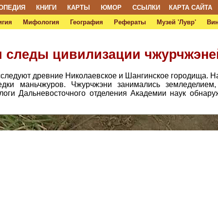
ОПЕДИЯ
КНИГИ
КАРТЫ
ЮМОР
ССЫЛКИ
КАРТА САЙТА
игия
Мифология
География
Рефераты
Музей 'Лувр'
Ви
 следы цивилизации чжурчжэне
следуют древние Николаевское и Шангинское городища. На
редки маньчжуров. Чжурчжэни занимались земледелием,
логи Дальневосточного отделения Академии наук обнаруж