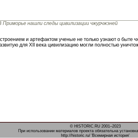
В Приморье нашли следы цивилизации чжурчжэней
строением и артефактом ученые не только узнают о быте ч
 развитую для XII века цивилизацию могли полностью уничто
© HISTORIC.RU 2001–2023
При использовании материалов проекта обязательна установка
http://historic.ru/ 'Всемирная история'