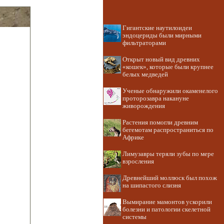
Гигантские наутилоидеи
эндоцериды были мирными
фильтраторами
Открыт новый вид древних
«кошек», которые были крупнее
белых медведей
Ученые обнаружили окаменелого
проторозавра накануне
живорождения
Растения помогли древним
бегемотам распространиться по
Африке
Лимузавры теряли зубы по мере
взросления
Древнейший моллюск был похож
на шипастого слизня
Вымирание мамонтов ускорили
болезни и патологии скелетной
системы