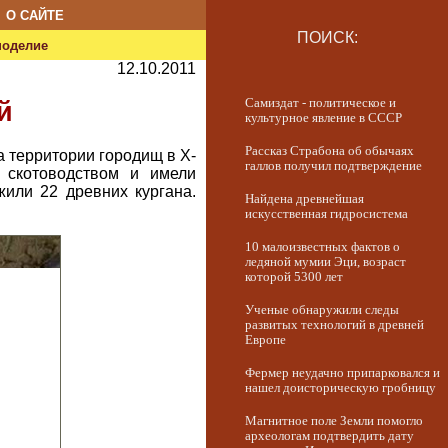
О САЙТЕ
ПОИСК:
ноделие
12.10.2011
Самиздат - политическое и
й
культурное явление в СССР
Рассказ Страбона об обычаях
 территории городищ в X-
галлов получил подтверждение
 скотоводством и имели
или 22 древних кургана.
Найдена древнейшая
искусственная гидросистема
10 малоизвестных фактов о
ледяной мумии Эци, возраст
которой 5300 лет
Ученые обнаружили следы
развитых технологий в древней
Европе
Фермер неудачно припарковался и
нашел доисторическую гробницу
Магнитное поле Земли помогло
археологам подтвердить дату