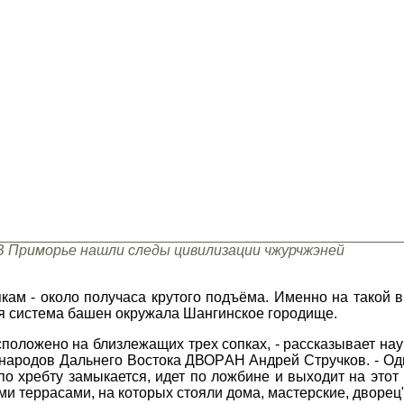
В Приморье нашли следы цивилизации чжурчжэней
кам - около получаса крутого подъёма. Именно на такой 
я система башен окружала Шангинское городище.
оложено на близлежащих трех сопках, - рассказывает нау
 народов Дальнего Востока ДВОРАН Андрей Стручков. - Од
по хребту замыкается, идет по ложбине и выходит на этот
и террасами, на которых стояли дома, мастерские, дворец"