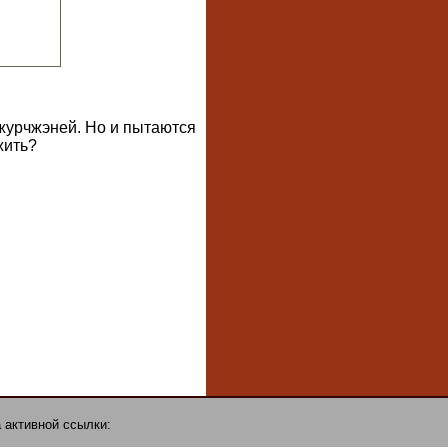
журчжэней. Но и пытаются
жить?
 активной ссылки: