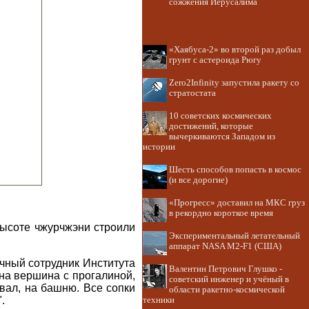
сожжения Иерусалима
«Хаябуса-2» во второй раз добыл
грунт с астероида Рюгу
Zero2Infinity запустила ракету со
стратостата
10 советских космических
достижений, которые
вычеркиваются Западом из
истории
Шесть способов попасть в космос
(и все дорогие)
«Прогресс» доставил на МКС груз
в рекордно короткое время
высоте чжурчжэни строили
Экспериментальный летательный
аппарат NASA M2-F1 (США)
чный сотрудник Института
Валентин Петрович Глушко -
на вершина с прогалиной,
советский инженер и учёный в
 вал, на башню. Все сопки
области ракетно-космической
.
техники