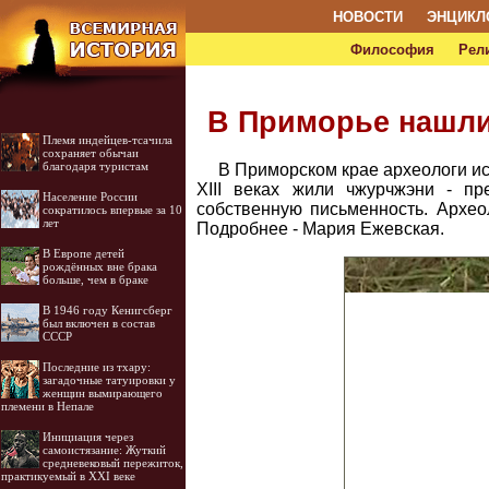
НОВОСТИ
ЭНЦИКЛ
Философия
Рел
В Приморье нашли
Племя индейцев-тсачила
сохраняет обычаи
благодаря туристам
В Приморском крае археологи ис
XIII веках жили чжурчжэни - п
Население России
собственную письменность. Архео
сократилось впервые за 10
лет
Подробнее - Мария Ежевская.
В Европе детей
рождённых вне брака
больше, чем в браке
В 1946 году Кенигсберг
был включен в состав
СССР
Последние из тхару:
загадочные татуировки у
женщин вымирающего
племени в Непале
Инициация через
самоистязание: Жуткий
средневековый пережиток,
практикуемый в XXI веке