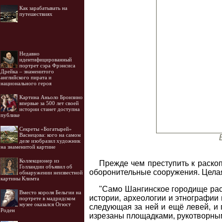
Как зарабатывать на
путешествиях
Недавно
идентифицированный
портрет сэра Фрэнсиса
Дрейка – знаменитого
английского пирата и
национального героя
Картина Аньоло Бронзино
впервые за 500 лет своей
истории станет доступна
публике
Секреты «Богатырей»
Васнецова: кого на самом
деле изобразил художник
на знаменитой картине
Коллекционер из
Прежде чем преступить к раскоп
Голландии объявил об
оборонительные сооружения. Цела
обнаружении неизвестной
картины Климта
"Само Шангинское городище расп
Вместо короля Бельгии на
истории, археологии и этнографии
портрете в мадридском
музее оказался Огюст
следующая за ней и ещё левей, и 
Роден
изрезаны площадками, рукотворным