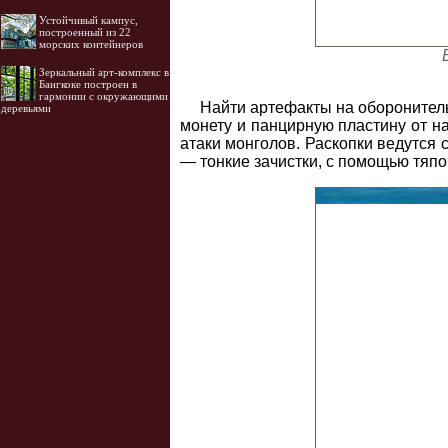
Устойчивый кампус,
построенный из 22
морских контейнеров
Зеркальный арт-комплекс в
Бангкоке построен в
гармонии с окружающими
Найти артефакты на оборонител
деревьями
монету и панцирную пластину от на
атаки монголов. Раскопки ведутся 
— тонкие зачистки, с помощью тяпок