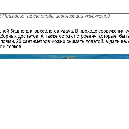
В Приморье нашли следы цивилизации чжурчжэней
ьной башне для археологов удача. В проходе сооружения 
борных доспехов. А также остатки строения, которые, быть
слоями, 20 сантиметров можно снимать лопатой, а дальше,
 и совков.