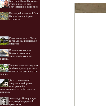
Картины Павла Никонова
стали одной из вех
отечественной живописи
Последней картиной Ван
Гога назвали «Корни
деревьев»
Роскошный дом в Мауи,
который сам производит
энергию
В шведском городе
Кируны появилась
энергоэффективная
ратуша
Учёные утверждают, что
зелёные крыши улучшают
качество воздуха внутри
зданий
Дом на солнечной
энергии из сборных
конструкций с
минимальным воздействием на
природу
Александр Померанцев –
выдающийся русский
архитектор