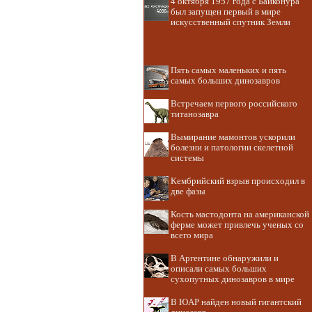
4 октября 1957 года с Байконура
был запущен первый в мире
искусственный спутник Земли
Пять самых маленьких и пять
самых больших динозавров
Встречаем первого российского
титанозавра
Вымирание мамонтов ускорили
болезни и патологии скелетной
системы
Кембрийский взрыв происходил в
две фазы
Кость мастодонта на американской
ферме может привлечь ученых со
всего мира
В Аргентине обнаружили и
описали самых больших
сухопутных динозавров в мире
В ЮАР найден новый гигантский