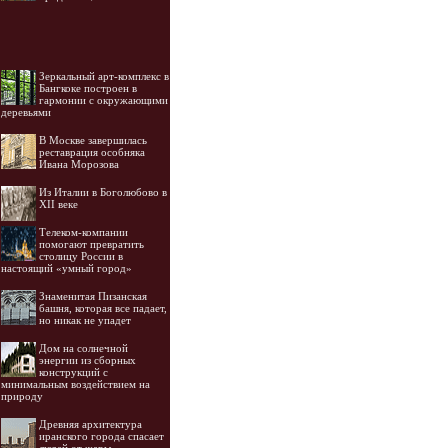
Зеркальный арт-комплекс в
Бангкоке построен в
гармонии с окружающими
деревьями
В Москве завершилась
реставрация особняка
Ивана Морозова
Из Италии в Боголюбово в
XII веке
Телеком-компании
помогают превратить
столицу России в
настоящий «умный город»
Знаменитая Пизанская
башня, которая все падает,
но никак не упадет
Дом на солнечной
энергии из сборных
конструкций с
минимальным воздействием на
природу
Древняя архитектура
иранского города спасает