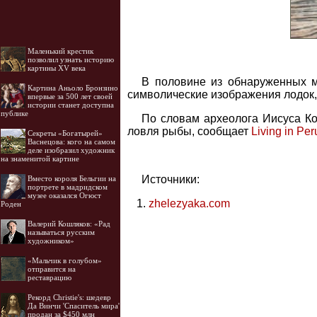
Маленький крестик
позволил узнать историю
картины XV века
В половине из обнаруженных м
Картина Аньоло Бронзино
символические изображения лодок,
впервые за 500 лет своей
истории станет доступна
публике
По словам археолога Иисуса Кор
ловля рыбы, сообщает
Living in Per
Секреты «Богатырей»
Васнецова: кого на самом
деле изобразил художник
на знаменитой картине
Источники:
Вместо короля Бельгии на
портрете в мадридском
музее оказался Огюст
zhelezyaka.com
Роден
Валерий Кошляков: «Рад
называться русским
художником»
«Мальчик в голубом»
отправится на
реставрацию
Рекорд Christie's: шедевр
Да Винчи 'Спаситель мира'
продан за $450 млн