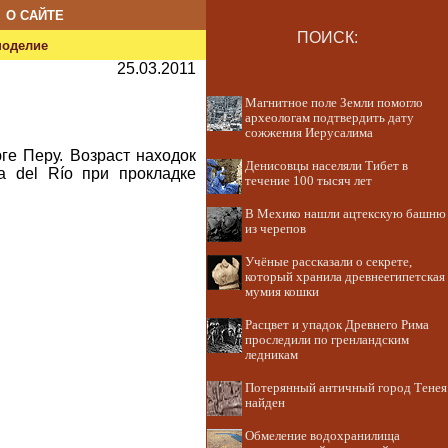
О САЙТЕ
ПОИСК:
ноделие
25.03.2011
Магнитное поле Земли помогло
археологам подтвердить дату
сожжения Иерусалима
ге Перу. Возраст находок
Денисовцы населяли Тибет в
a del Río при прокладке
течение 100 тысяч лет
В Мехико нашли ацтекскую башню
из черепов
Учёные рассказали о секрете,
который хранила древнеегипетская
мумия кошки
Расцвет и упадок Древнего Рима
проследили по гренландским
ледникам
Потерянный античный город Тенея
найден
Обмеление водохранилища