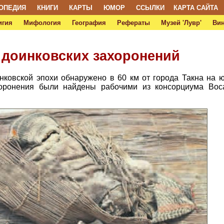
ОПЕДИЯ
КНИГИ
КАРТЫ
ЮМОР
ССЫЛКИ
КАРТА САЙТА
игия
Мифология
География
Рефераты
Музей 'Лувр'
Ви
 доинковских захоронений
нковской эпохи обнаружено в 60 км от города Такна на ю
хоронения были найдены рабочими из консорциума Boc