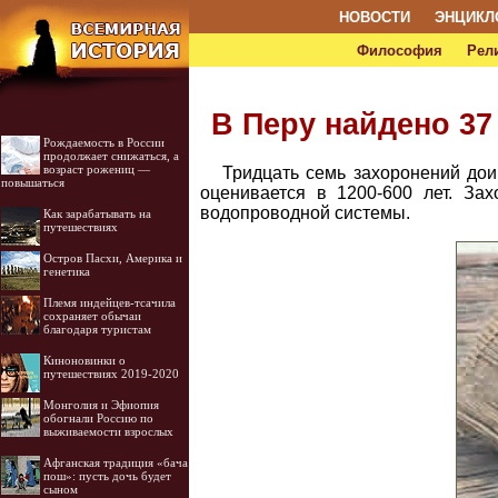
НОВОСТИ
ЭНЦИКЛ
Философия
Рел
В Перу найдено 37
Рождаемость в России
продолжает снижаться, а
возраст рожениц —
Тридцать семь захоронений дои
повышаться
оценивается в 1200-600 лет. За
водопроводной системы.
Как зарабатывать на
путешествиях
Остров Пасхи, Америка и
генетика
Племя индейцев-тсачила
сохраняет обычаи
благодаря туристам
Киноновинки о
путешествиях 2019-2020
Монголия и Эфиопия
обогнали Россию по
выживаемости взрослых
Афганская традиция «бача
пош»: пусть дочь будет
сыном