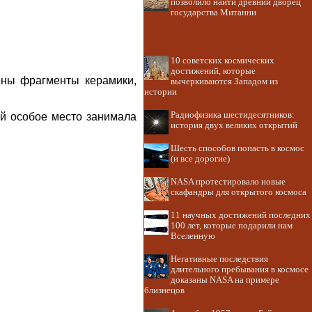
позволило найти древний дворец
государства Митанни
10 советских космических
достижений, которые
ены фрагменты керамики,
вычеркиваются Западом из
истории
Радиофизика шестидесятников:
ой особое место занимала
история двух великих открытий
Шесть способов попасть в космос
(и все дорогие)
NASA протестировало новые
скафандры для открытого космоса
11 научных достижений последних
100 лет, которые подарили нам
Вселенную
Негативные последствия
длительного пребывания в космосе
доказаны NASA на примере
близнецов