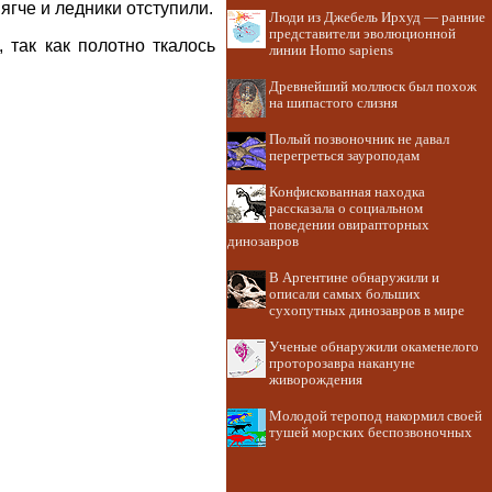
ягче и ледники отступили.
Люди из Джебель Ирхуд — ранние
представители эволюционной
 так как полотно ткалось
линии Homo sapiens
Древнейший моллюск был похож
на шипастого слизня
Полый позвоночник не давал
перегреться зауроподам
Конфискованная находка
рассказала о социальном
поведении овирапторных
динозавров
В Аргентине обнаружили и
описали самых больших
сухопутных динозавров в мире
Ученые обнаружили окаменелого
проторозавра накануне
живорождения
Молодой теропод накормил своей
тушей морских беспозвоночных