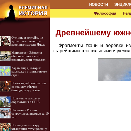
НОВОСТИ
ЭНЦИКЛ
Философия
Рел
Древнейшему южно
Оленина и коктейль из
крови: чем питаются
коренные народы Ямала
Фрагменты ткани и верёвки из
старейшими текстильными изделия
Монголия и Эфиопия
обогнали Россию по
выживаемости взрослых
Карты мира, которые
расскажут о менталитете
стран
Племя индейцев-тсачила
сохраняет обычаи
благодаря туристам
Получение высшего
образования в США
Население России
сократилось впервые за 10
лет
Последние из тхару:
загадочные татуировки у