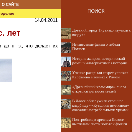
О САЙТЕ
ПОИСК:
ноделие
14.04.2011
Древний город Тиуанако изучили с
. лет
воздуха
Неизвестные факты о гибели
до н. э., что делает их
Помпеи
История жанров: исторический
роман и альтернативная история
Ученые раскрыли секрет успехов
Карфагена в войнах с Римом
«Древнейший храм мира» снова
открылся для посетителей
В Лаосе обнаружили странное
кладбище - «Кувшины великанов»
оказались погребальными урнами
Пол гробниц в древнем Пилосе
выстилали листы золотой фольги