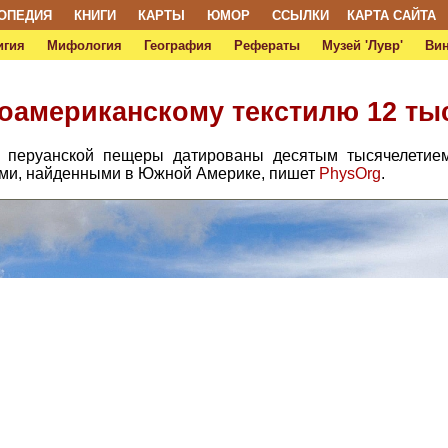
ОПЕДИЯ
КНИГИ
КАРТЫ
ЮМОР
ССЫЛКИ
КАРТА САЙТА
игия
Мифология
География
Рефераты
Музей 'Лувр'
Ви
американскому текстилю 12 тыс
 перуанской пещеры датированы десятым тысячелетием 
ми, найденными в Южной Америке, пишет
PhysOrg
.