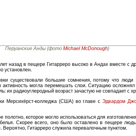
Перуанские Анды (фото
Michael McDonough
)
ет назад в пещере Гитарреро высоко в Андах вместе с др
но установлен.
ёвки существовали большие сомнения, потому что люди 
ая активность могла перемешать слои. Ситуацию осложнял 
оль: их радиоуглеродный возраст зачастую не совпадает с х
ики Мерсихёрст-колледжа (США) во главе с
Эдвардом Дж
е полотно, которое могло использоваться для изготовления
 белья. Скорее всего, оно было оставлено в пещере люд
. Вероятно, Гитарреро служила перевалочным пунктом.