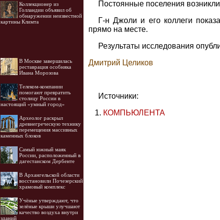
Постоянные поселения возникли п
Коллекционер из
Голландии объявил об
обнаружении неизвестной
Г-н Джоли и его коллеги показ
картины Климта
прямо на месте.
Результаты исследования опубл
В Москве завершилась
Дмитрий Целиков
реставрация особняка
Ивана Морозова
Телеком-компании
помогают превратить
Источники:
столицу России в
настоящий «умный город»
КОМПЬЮЛЕНТА
Археолог раскрыл
древнегреческую технику
перемещения массивных
каменных блоков
Самый южный маяк
России, расположенный в
дагестанском Дербенте
В Архангельской области
восстановили Почезерский
храмовый комплекс
Учёные утверждают, что
зелёные крыши улучшают
качество воздуха внутри
зданий