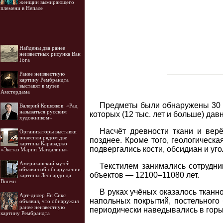
женщин вымирающего
племени в Непале
Найдены два ранее
неизвестных рисунка Ван
Гога
Ранее неизвестную
картину Рембрандта
выставят в музее
Амстердама
Предметы были обнаружены 30 л
Валерий Кошляков: «Рад
называться русским
которых (12 тыс. лет и больше) дав
художником»
Насчёт древности ткани и вер
Организаторы выставки
повесили рядом две
позднее. Кроме того, геологическ
картины Караваджо
подвергались кости, обсидиан и уг
«Экстаз Марии Магдалины»
Американский музей
Текстилем занимались сотрудн
объявил об обнаружении
объектов — 12100–11080 лет.
картины Леонардо да
Винчи
В руках учёных оказалось тканно
Арт-дилер Ян Сикс
напольных покрытий, постельного
объявил, что обнаружил
ранее неизвестную
периодически наведывались в горы
картину Рембрандта