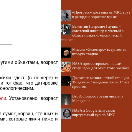
«Прогресс» доставил на МКС груз
в рекордно короткое время
Валентин Петрович Глушко -
советский инженер и учёный в
области ракетно-космической
техники
Миссия «Экзомарс» вступает во
вторую стадию
угими объектами, возраст
NASA протестировало новые
скафандры для открытого космоса
жили здесь (в пещере) и
Двигатели межпланетной станции
'Вояджер-1' заведены после 37 лет
и тот факт, что датировке
простоя
ронологическим.
BepiColombo: третья миссия к
оли
. Установлено: возраст
Меркурию
NASA и Google запустили
 сумок, корзин, стенных и
виртуальный тур по МКС
ьми, которые жили ниже и