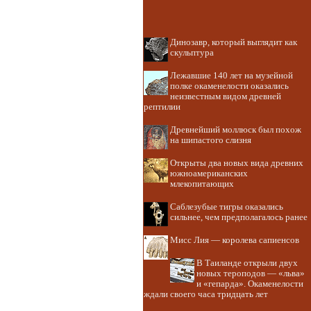
Динозавр, который выглядит как
скульптура
Лежавшие 140 лет на музейной
полке окаменелости оказались
неизвестным видом древней
рептилии
Древнейший моллюск был похож
на шипастого слизня
Открыты два новых вида древних
южноамериканских
млекопитающих
Саблезубые тигры оказались
сильнее, чем предполагалось ранее
Мисс Лия — королева сапиенсов
В Таиланде открыли двух
новых тероподов — «льва»
и «гепарда». Окаменелости
ждали своего часа тридцать лет