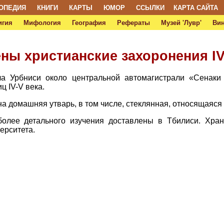
ОПЕДИЯ
КНИГИ
КАРТЫ
ЮМОР
ССЫЛКИ
КАРТА САЙТА
игия
Мифология
География
Рефераты
Музей 'Лувр'
Ви
ны христианские захоронения IV
ела Урбниси около центральной автомагистрали «Сенаки
ц IV-V века.
 домашняя утварь, в том числе, стеклянная, относящаяся к I
более детального изучения доставлены в Тбилиси. Хран
ерситета.