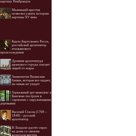
картину Рембрандта
Маленький крестик
позволил узнать историю
картины XV века
Карло Бартоломео Росси,
российский архитектор
итальянского
происхождения
Древняя архитектура
иранского города спасает
людей от жары
Знаменитая Пизанская
башня, которая все падает,
но никак не упадет
Зеркальный арт-комплекс в
Бангкоке построен в
гармонии с окружающими
деревьями
Василий Стасов (1769 –
1848) - русский
архитектор
В Лондоне растёт спрос
на дома со свежим
воздухом внутри