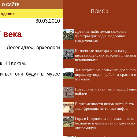
О САЙТЕ
ПОИСК:
ноделие
30.03.2010
Древние майя имели сложные
 века
фильтры для воды, подобные
современным
 – Леселидзе» археологи
Казненные полтора века назад
шесть индейских вождей признаны
невиновными
-III векам.
Землетрясение обнажило древнюю
иться они будут в музее
пирамиду под индейским храмом в
Мексике
Потерянный античный город Тенея
найден
В письменности инков могли быть
зашифрованы не только цифры
Гора в Индонезии скрывала очень
большую и чрезвычайно древнюю
«пирамиду»