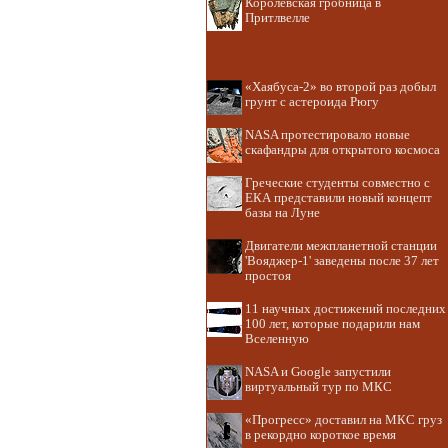
Королевская гробница в
Притлвелле
«Хаябуса-2» во второй раз добыл
грунт с астероида Рюгу
NASA протестировало новые
скафандры для открытого космоса
Греческие студенты совместно с
ЕКА представили новый концепт
базы на Луне
Двигатели межпланетной станции
'Вояджер-1' заведены после 37 лет
простоя
11 научных достижений последних
100 лет, которые подарили нам
Вселенную
NASA и Google запустили
виртуальный тур по МКС
«Прогресс» доставил на МКС груз
в рекордно короткое время