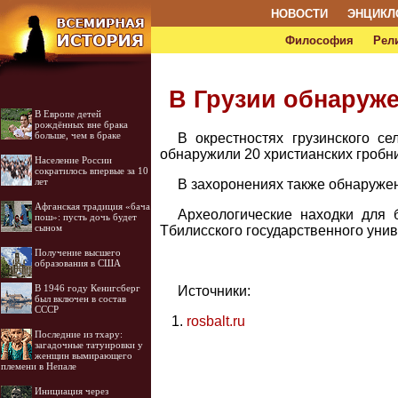
НОВОСТИ
ЭНЦИКЛ
Философия
Рел
В Грузии обнаруже
В Европе детей
рождённых вне брака
больше, чем в браке
В окрестностях грузинского с
обнаружили 20 христианских гробни
Население России
сократилось впервые за 10
лет
В захоронениях также обнаружена
Афганская традиция «бача
Археологические находки для 
пош»: пусть дочь будет
сыном
Тбилисского государственного унив
Получение высшего
образования в США
В 1946 году Кенигсберг
Источники:
был включен в состав
СССР
rosbalt.ru
Последние из тхару:
загадочные татуировки у
женщин вымирающего
племени в Непале
Инициация через