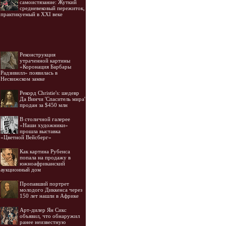
самоистязание: Жуткий
средневековый пережиток,
практикуемый в XXI веке
Реконструкция
утраченной картины
«Коронация Барбары
Радзивилл» появилась в
Несвижском замке
Рекорд Christie's: шедевр
Да Винчи 'Спаситель мира'
продан за $450 млн
В столичной галерее
«Наши художники»
прошла выставка
«Цветной Вейсберг»
Как картина Рубенса
попала на продажу в
южноафриканский
аукционный дом
Пропавший портрет
молодого Диккенса через
150 лет нашли в Африке
Арт-дилер Ян Сикс
объявил, что обнаружил
ранее неизвестную