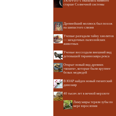
TRAPPIST-1 оказалась намного
старше Солнечной системы
Древнейший моллюск был похож
на шипастого слизня
Ученые разгадали тайну хиолитов
— загадочных палеозойских
животных
Ученые воссоздали внешний вид
детенышей тираннозавра рекса
Открыт новый вид древних
«кошек», которые были крупнее
белых медведей
В ЮАР найден новый гигантский
динозавр
40 тысяч лет в вечной мерзлоте
Лимузавры теряли зубы по
мере взросления