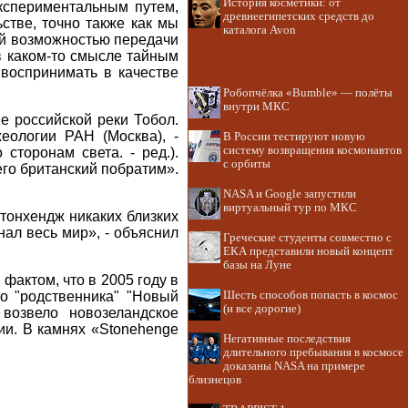
История косметики: от
кспериментальным путем,
древнеегипетских средств до
стве, точно также как мы
каталога Avon
ой возможностью передачи
в каком-то смысле тайным
воспринимать в качестве
Робопчёлка «Bumble» — полёты
внутри МКС
е российской реки Тобол.
еологии РАН (Москва), -
В России тестируют новую
систему возвращения космонавтов
сторонам света. - ред.).
с орбиты
его британский побратим».
NASA и Google запустили
виртуальный тур по МКС
тонхендж никаких близких
нал весь мир», - объяснил
Греческие студенты совместно с
ЕКА представили новый концепт
базы на Луне
актом, что в 2005 году в
о "родственника" "Новый
Шесть способов попасть в космос
(и все дорогие)
возвело новозеландское
ии. В камнях «Stonehenge
Негативные последствия
длительного пребывания в космосе
доказаны NASA на примере
близнецов