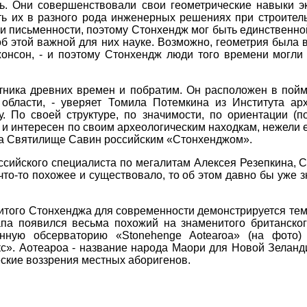
ль. Они совершенствовали свои геометрические навыки э
ть их в разного рода инженерных решениях при строитель
ли письменности, поэтому Стонхендж мог быть единственн
об этой важной для них науке. Возможно, геометрия была 
онсон, - и поэтому Стонхендж люди того времени могли 
ятника древних времен и побратим. Он расположен в пойм
области, - уверяет Томила Потемкина из Института арх
 По своей структуре, по значимости, по ориентации (по 
 и интересен по своим археологическим находкам, нежели 
ла Святилище Савин российским «Стонхенджом».
сийского специалиста по мегалитам Алексея Резепкина, С
что-то похожее и существовало, то об этом давно бы уже з
ого Стонхенджа для современности демонстрируется тем ф
па появился весьма похожий на знаменитого британског
нную обсерваторию «Stonehenge Aotearoa» (на фото) 
с». Аотеароа - название народа Маори для Новой Зеланд
еские воззрения местных аборигенов.