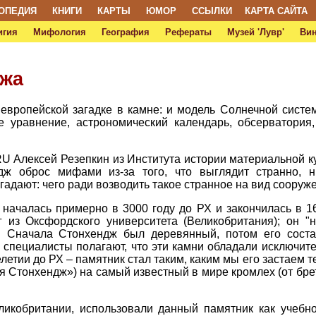
ОПЕДИЯ
КНИГИ
КАРТЫ
ЮМОР
ССЫЛКИ
КАРТА САЙТА
игия
Мифология
География
Рефераты
Музей 'Лувр'
Ви
джа
 европейской загадке в камне: и модель Солнечной систе
е уравнение, астрономический календарь, обсерватория,
RU Алексей Резепкин из Института истории материальной ку
ж оброс мифами из-за того, что выглядит странно, н
 гадают: чего ради возводить такое странное на вид сооруж
началась примерно в 3000 году до РХ и закончилась в 16
из Оксфордского университета (Великобритания); он "н
. Сначала Стонхендж был деревянный, потом его сост
е специалисты полагают, что эти камни обладали исключит
летии до РХ – памятник стал таким, каким мы его застаем т
я Стонхендж») на самый известный в мире кромлех (от брето
ликобритании, использовали данный памятник как учебно