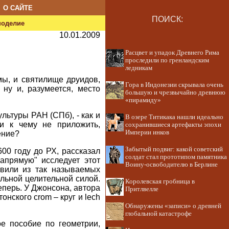
О САЙТЕ
ПОИСК:
ноделие
10.01.2009
Расцвет и упадок Древнего Рима
проследили по гренландским
ледникам
мы, и святилище друидов,
Гора в Индонезии скрывала очень
 ну и, разумеется, место
большую и чрезвычайно древнюю
«пирамиду»
льтуры РАН (СПб), - как и
В озере Титикака нашли идеально
и к чему не приложить,
сохранившиеся артефакты эпохи
Империи инков
ение?
Забытый подвиг: какой советский
00 году до РХ, рассказал
солдат стал прототипом памятника
апрямую" исследует этот
Воину-освободителю в Берлине
авили из так называемых
ельной целительной силой.
Королевская гробница в
еперь. У Джонсона, автора
Притлвелле
нского crom – круг и lech
Обнаружены «записи» о древней
глобальной катастрофе
е пособие по геометрии,