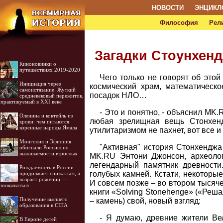
НОВОСТИ
ЭНЦИКЛ
Философия
Рел
Загадки Стоунхен
Киноновинки о
путешествиях 2019-2020
Чего только не говорят об этой
Инициация через
космический храм, математическо
самоистязание: Жуткий
посадок НЛО…
средневековый пережиток,
практикуемый в XXI веке
- Это и понятно, - объяснил MK.
Оленина и коктейль из
любая зрелищная вещь Стонхенд
крови: чем питаются
коренные народы Ямала
утилитаризмом не пахнет, вот все и
Монголия и Эфиопия
"Активная" история Стонхенджа 
обогнали Россию по
выживаемости взрослых
MK.RU Энтони Джонсон, археолог 
легендарный памятник древности
Рождаемость в России
голубых камней. Кстати, некоторы
продолжает снижаться, а
возраст рожениц —
И совсем позже – во втором тысяче
повышаться
книги «Solving Stonehenge» («Реша
Получение высшего
– камень) свой, новый взгляд:
образования в США
- Я думаю, древние жители Ве
В Европе детей