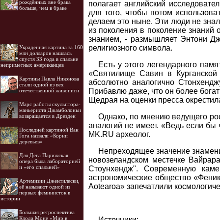
рождённых вне брака
полагает английский исследовате
больше, чем в браке
для того, чтобы потом использова
делаем это ныне. Эти люди не зна
из поколения в поколение знаний 
знанием, - размышляет Энтони Дж
религиозного символа.
Украденная картина за 160
млн долларов нашлась
спустя 33 года в спальне
Есть у этого легендарного пам
неприметных американцев
«Святилище Савин в Курганской 
Картины Павла Никонова
абсолютно аналогично Стонхенджу.
стали одной из вех
Прибавлю даже, что он более богат
отечественной живописи
Щедрая на оценки пресса окрести
Марс работы скульптора-
маньериста Джамболоньи
Однако, по мнению ведущего рос
возвращается в Дрезден
аналогий не имеет. «Ведь если бы 
Последней картиной Ван
MK.RU археолог.
Гога назвали «Корни
деревьев»
Непреходящее значение знаменит
Для Дега Парижская
новозеландском местечке Вайрара
опера была лабораторией
и «его спальней»
Стоунхендж". Современную каме
астрономические общество «Феник
Артемизии Джентилески,
Aotearoa» запечатлили космологич
её называют одной из
первых феминисток в
истории
Большая ретроспектива
Клода Моне «Мир в
Источники: