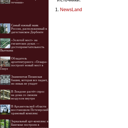
течении»
NewsLand
Самый южный маяк
России, расположенный в
дагестанском Дербенте
«Золотой мост» на
гигантских руках —
достопримечательность
Вьетнама
Обладатель
архитектурного «Оскара»
построит новый мост в
Генуе
Знаменитая Пизанская
башня, которая все падает,
но никак не упадет
В Лондоне растёт спрос
на дома со свежим
воздухом внутри
В Архангельской области
восстановили Почезерский
храмовый комплекс
Зеркальный арт-комплекс в
Бангкоке построен в