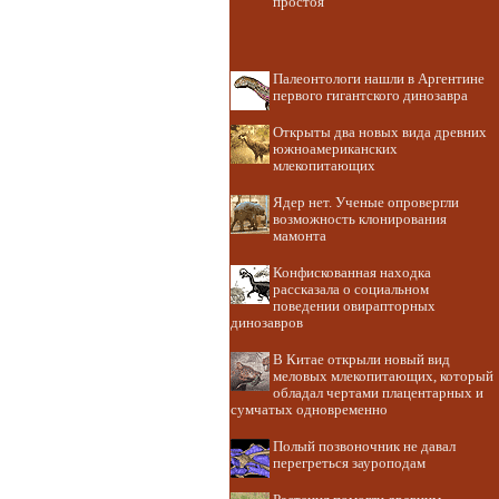
простоя
Палеонтологи нашли в Аргентине
первого гигантского динозавра
Открыты два новых вида древних
южноамериканских
млекопитающих
Ядер нет. Ученые опровергли
возможность клонирования
мамонта
Конфискованная находка
рассказала о социальном
поведении овирапторных
динозавров
В Китае открыли новый вид
меловых млекопитающих, который
обладал чертами плацентарных и
сумчатых одновременно
Полый позвоночник не давал
перегреться зауроподам