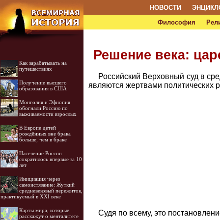
НОВОСТИ
ЭНЦИКЛ
Философия
Рел
Решение века: ца
Как зарабатывать на
путешествиях
Российский Верховный суд в сред
Получение высшего
являются жертвами политических р
образования в США
Монголия и Эфиопия
обогнали Россию по
выживаемости взрослых
В Европе детей
рождённых вне брака
больше, чем в браке
Население России
сократилось впервые за 10
лет
Инициация через
самоистязание: Жуткий
средневековый пережиток,
практикуемый в XXI веке
Карты мира, которые
Судя по всему, это постановлени
расскажут о менталитете