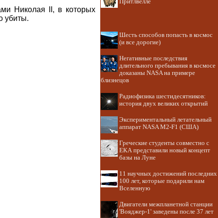
Притлвелле
и Николая II, в которых
о убиты.
Шесть способов попасть в космос
(и все дорогие)
Негативные последствия
длительного пребывания в космосе
доказаны NASA на примере
близнецов
Радиофизика шестидесятников:
история двух великих открытий
Экспериментальный летательный
аппарат NASA M2-F1 (США)
Греческие студенты совместно с
ЕКА представили новый концепт
базы на Луне
11 научных достижений последних
100 лет, которые подарили нам
Вселенную
Двигатели межпланетной станции
'Вояджер-1' заведены после 37 лет