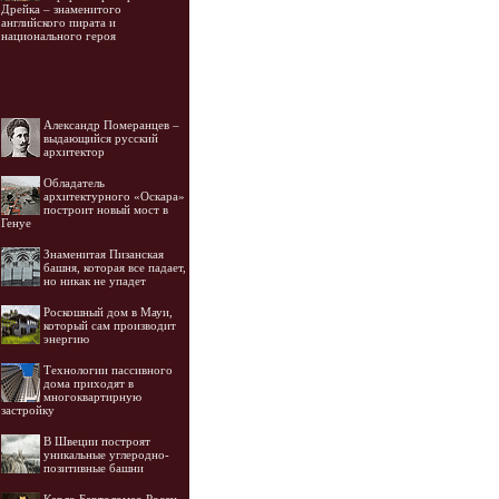
Дрейка – знаменитого
английского пирата и
национального героя
Александр Померанцев –
выдающийся русский
архитектор
Обладатель
архитектурного «Оскара»
построит новый мост в
Генуе
Знаменитая Пизанская
башня, которая все падает,
но никак не упадет
Роскошный дом в Мауи,
который сам производит
энергию
Технологии пассивного
дома приходят в
многоквартирную
застройку
В Швеции построят
уникальные углеродно-
позитивные башни