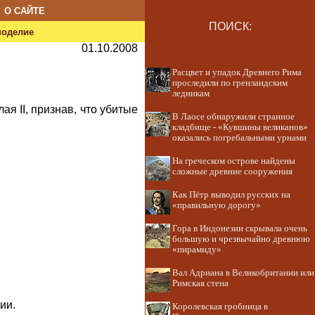
О САЙТЕ
ПОИСК:
ноделие
01.10.2008
Расцвет и упадок Древнего Рима
проследили по гренландским
ледникам
я II, признав, что убитые
В Лаосе обнаружили странное
кладбище - «Кувшины великанов»
оказались погребальными урнами
На греческом острове найдены
сложные древние сооружения
Как Пётр выводил русских на
«правильную дорогу»
Гора в Индонезии скрывала очень
большую и чрезвычайно древнюю
«пирамиду»
Вал Адриана в Великобритании или
Римская стена
ии.
Королевская гробница в