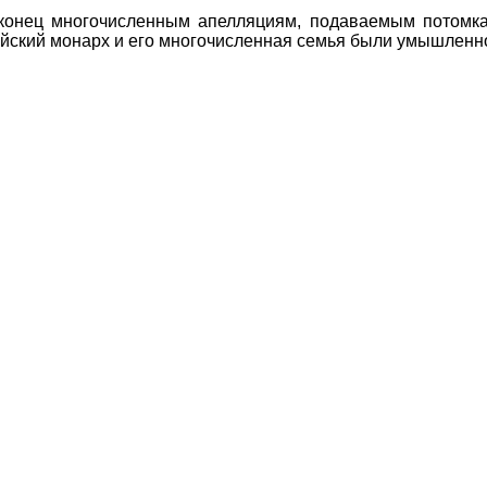
конец многочисленным апелляциям, подаваемым потомкам
ийский монарх и его многочисленная семья были умышленн