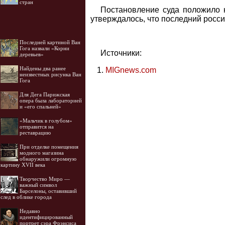
стран
Постановление суда положило 
утверждалось, что последний росс
Последней картиной Ван
Гога назвали «Корни
Источники:
деревьев»
Найдены два ранее
MIGnews.com
неизвестных рисунка Ван
Гога
Для Дега Парижская
опера была лабораторией
и «его спальней»
«Мальчик в голубом»
отправится на
реставрацию
При отделке помещения
модного магазина
обнаружили огромную
картину XVII века
Творчество Миро —
важный символ
Барселоны, оставивший
след в облике города
Недавно
идентифицированный
портрет сэра Фрэнсиса