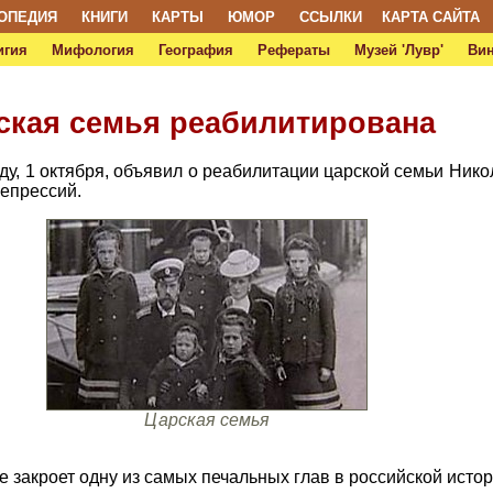
ОПЕДИЯ
КНИГИ
КАРТЫ
ЮМОР
ССЫЛКИ
КАРТА САЙТА
игия
Мифология
География
Рефераты
Музей 'Лувр'
Ви
рская семья реабилитирована
у, 1 октября, объявил о реабилитации царской семьи Никола
епрессий.
Царская семья
е закроет одну из самых печальных глав в российской истор