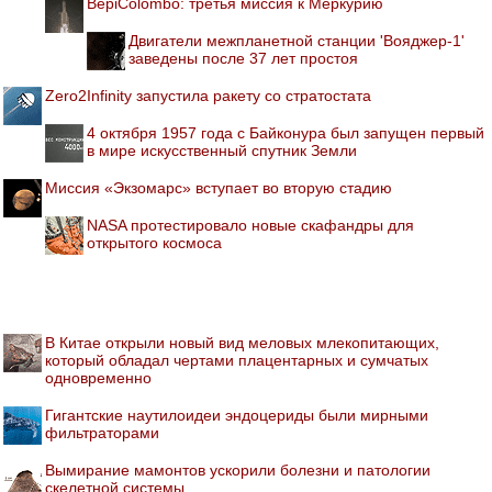
BepiColombo: третья миссия к Меркурию
Двигатели межпланетной станции 'Вояджер-1'
заведены после 37 лет простоя
Zero2Infinity запустила ракету со стратостата
4 октября 1957 года с Байконура был запущен первый
в мире искусственный спутник Земли
Миссия «Экзомарс» вступает во вторую стадию
NASA протестировало новые скафандры для
открытого космоса
В Китае открыли новый вид меловых млекопитающих,
который обладал чертами плацентарных и сумчатых
одновременно
Гигантские наутилоидеи эндоцериды были мирными
фильтраторами
Вымирание мамонтов ускорили болезни и патологии
скелетной системы