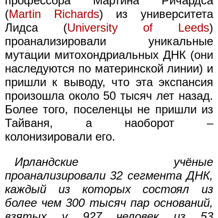
профессора Мартина Ричардса
(
Martin Richards
) из университета
Лидса (
University of Leeds
)
проанализировали уникальные
мутации митохондриальных ДНК (они
наследуются по материнской линии) и
пришли к выводу, что эта экспансия
произошла около 50 тысяч лет назад.
Более того, поселенцы не пришли из
Тайваня, а наоборот –
колонизировали его.
Ирландские учёные
проанализировали 32 сегмента ДНК,
каждый из которых состоял из
более чем 300 тысяч пар оснований,
взятых у 927 человек из 53