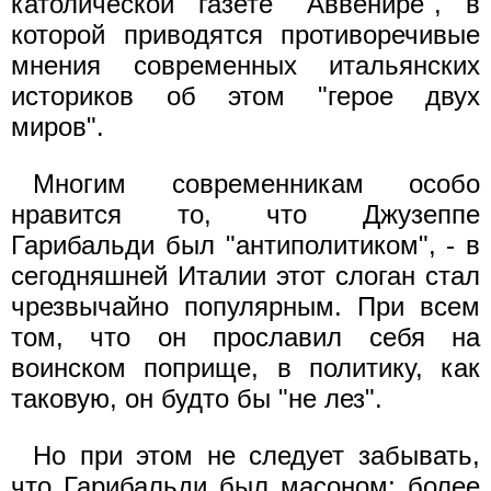
католической газете "Аввенире", в
которой приводятся противоречивые
мнения современных итальянских
историков об этом "герое двух
миров".
Многим современникам особо
нравится то, что Джузеппе
Гарибальди был "антиполитиком", - в
сегодняшней Италии этот слоган стал
чрезвычайно популярным. При всем
том, что он прославил себя на
воинском поприще, в политику, как
таковую, он будто бы "не лез".
Но при этом не следует забывать,
что Гарибальди был масоном; более