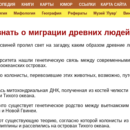
ОПЕДИЯ
КНИГИ
КАРТЫ
ЮМОР
ССЫЛКИ
КАРТА САЙТА
игия
Мифология
География
Рефераты
Музей 'Лувр'
Ви
знать о миграции древних людей
виней пролил свет на загадку, каким образом древние 
рситета нашли генетическую связь между современным
хоокеанских островах.
то колонисты, перевозившие этих животных, возможно, пу
сь митохондриальная ДНК, полученная из костей челюсти
и Tихого океана.
что существует генетическое родство между вьетнамски
 и Новой Гвинеи.
т существующую теорию, согласно которой колонисты из 
иппины и расселились на островах Тихого океана.