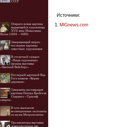
СССР
Источники:
Открыта новая картина
MIGnews.com
выдающейся художницы
XVII века Микаэлины
Вотье (1604 – 1689)
Завершающий штрих:
последние картины
известных художников
В столичной галерее
«Наши художники»
прошла выставка
«Цветной Вейсберг»
Последней картиной Ван
Гога назвали «Корни
деревьев»
Завершена реставрация
картины Питера Брейгеля
Старшего «Триумф
смерти»
В сеть выложили
коллекционные экспонаты
из музея Метрополитен
Организаторы выставки
повесили рядом две