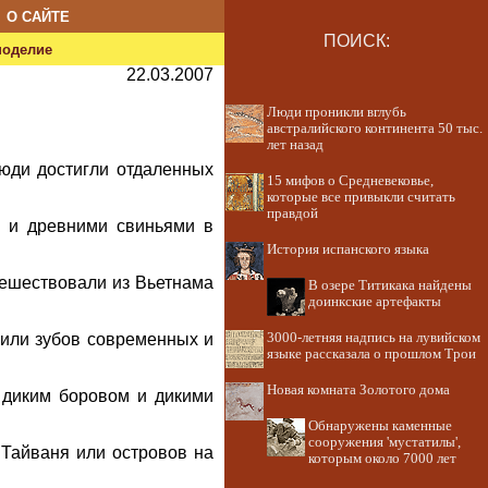
О САЙТЕ
ПОИСК:
ноделие
22.03.2007
Люди проникли вглубь
австралийского континента 50 тыс.
лет назад
люди достигли отдаленных
15 мифов о Средневековье,
которые все привыкли считать
правдой
и и древними свиньями в
История испанского языка
тешествовали из Вьетнама
В озере Титикака найдены
доинкские артефакты
 или зубов современных и
3000-летняя надпись на лувийском
языке рассказала о прошлом Трои
Новая комната Золотого дома
м диким боровом и дикими
Обнаружены каменные
сооружения 'мустатилы',
Тайваня или островов на
которым около 7000 лет