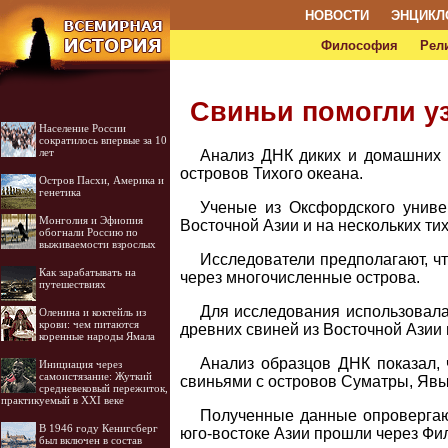
НОВОСТИ
ЭНЦИКЛ
Философия
Рел
Свиньи помогли у
Население России
сократилось впервые за 10
лет
Анализ ДНК диких и домашних с
островов Тихого океана.
Остров Пасхи, Америка и
генетика
Ученые из Оксфордского униве
Монголия и Эфиопия
Восточной Азии и на нескольких ти
обогнали Россию по
выживаемости взрослых
Исследователи предполагают, ч
Как зарабатывать на
через многочисленные острова.
путешествиях
Для исследования использовала
Оленина и коктейль из
крови: чем питаются
древних свиней из Восточной Азии 
коренные народы Ямала
Анализ образцов ДНК показал, 
Инициация через
самоистязание: Жуткий
свиньями с островов Суматры, Явы
средневековый пережиток,
практикуемый в XXI веке
Полученные данные опровергаю
В 1946 году Кенигсберг
юго-востоке Азии прошли через Фил
был включен в состав