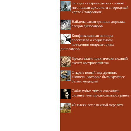
Загадка ставропольских слонов:
кого нашли археологи в городской
черте Ставрополя
Найдена самая длинная дорожка
следов динозавров
Конфискованная находка
рассказала о социальном
поведении овирапторных
динозавров
Представлен практически полный
скелет австралопитека
Открыт новый вид древних
«кошек», которые были крупнее
белых медведей
Саблезубые тигры оказались
сильнее, чем предполагалось ранее
40 тысяч лет в вечной мерзлоте