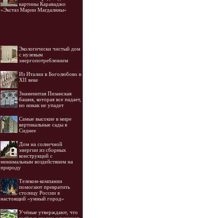
картины Караваджо
«Экстаз Марии Магдалины»
Экологически чистый дом
с нулевым
энергопотреблением
Из Италии в Боголюбово в
XII веке
Знаменитая Пизанская
башня, которая все падает,
но никак не упадет
Самые высокие в мире
вертикальные сады в
Сиднее
Дом на солнечной
энергии из сборных
конструкций с
минимальным воздействием на
природу
Телеком-компании
помогают превратить
столицу России в
настоящий «умный город»
Учёные утверждают, что