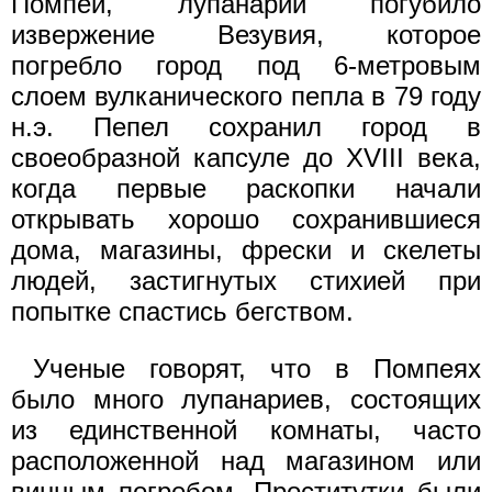
Помпеи, лупанарий погубило
извержение Везувия, которое
погребло город под 6-метровым
слоем вулканического пепла в 79 году
н.э. Пепел сохранил город в
своеобразной капсуле до XVIII века,
когда первые раскопки начали
открывать хорошо сохранившиеся
дома, магазины, фрески и скелеты
людей, застигнутых стихией при
попытке спастись бегством.
Ученые говорят, что в Помпеях
было много лупанариев, состоящих
из единственной комнаты, часто
расположенной над магазином или
винным погребом. Проститутки были