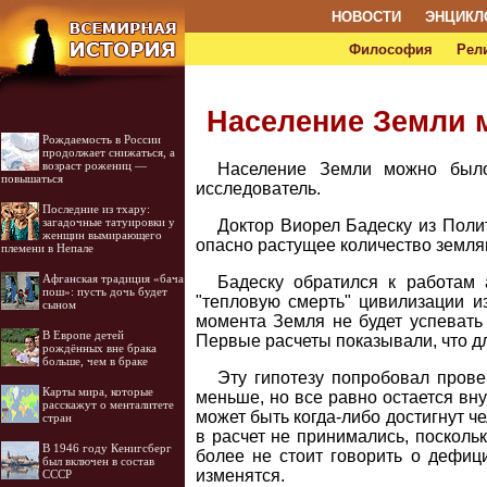
НОВОСТИ
ЭНЦИКЛ
Философия
Рел
Население Земли м
Рождаемость в России
продолжает снижаться, а
возраст рожениц —
Население Земли можно было
повышаться
исследователь.
Последние из тхару:
загадочные татуировки у
Доктор Виорел Бадеску из Полит
женщин вымирающего
опасно растущее количество земля
племени в Непале
Афганская традиция «бача
Бадеску обратился к работам 
пош»: пусть дочь будет
"тепловую смерть" цивилизации из
сыном
момента Земля не будет успевать 
В Европе детей
Первые расчеты показывали, что д
рождённых вне брака
больше, чем в браке
Эту гипотезу попробовал прове
Карты мира, которые
меньше, но все равно остается вну
расскажут о менталитете
может быть когда-либо достигнут 
стран
в расчет не принимались, поскольк
В 1946 году Кенигсберг
более не стоит говорить о дефици
был включен в состав
изменятся.
СССР