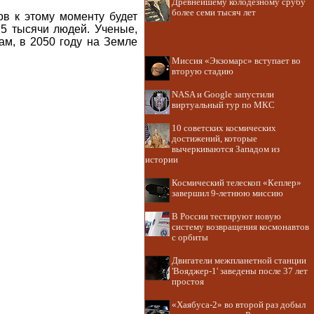
Древнейшему колодезному срубу
более семи тысяч лет
ов к этому моменту будет
,5 тысячи людей. Ученые,
зам, в 2050 году на Земле
Миссия «Экзомарс» вступает во
вторую стадию
NASA и Google запустили
виртуальный тур по МКС
10 советских космических
достижений, которые
вычеркиваются Западом из
истории
Космический телескоп «Кеплер»
завершил 9-летнюю миссию
В России тестируют новую
систему возвращения космонавтов
с орбиты
Двигатели межпланетной станции
'Вояджер-1' заведены после 37 лет
простоя
«Хаябуса-2» во второй раз добыл