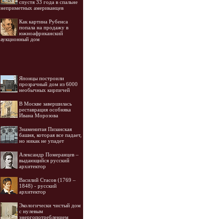
спустя 33 года в спальне
неприметных американцев
Как картина Рубенса
попала на продажу в
южноафриканский
аукционный дом
Японцы построили
прозрачный дом из 6000
необычных кирпичей
В Москве завершилась
реставрация особняка
Ивана Морозова
Знаменитая Пизанская
башня, которая все падает,
но никак не упадет
Александр Померанцев –
выдающийся русский
архитектор
Василий Стасов (1769 –
1848) - русский
архитектор
Экологически чистый дом
с нулевым
энергопотреблением