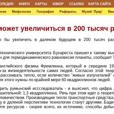
ОПЕДИЯ
КНИГИ
КАРТЫ
ЮМОР
ССЫЛКИ
КАРТА САЙТА
игия
Мифология
География
Рефераты
Музей 'Лувр'
Ви
ожет увеличиться в 200 тысяч 
 бы увеличить в далеком будущем в 200 тысяч раз,
ехнического университета Бухареста пришел к такому выв
н для термодинамического равновесия планеты, сообщает T
английского физика Фремлинна, который в середине 19
-за жизнедеятельности самих людей. Согласно этой теор
рассеивать тепло, если количество "живых излучателей"
ля этого нужны по крайней мере 60 квадриллионов людей.
рить румынский иссследователь - и выяснил, что цифра
шительной: 1,3 квадриллиона. Речь при этом идет о теоре
человечеством. Производящие тепло транспортные средства
у в далекой перспективе технологии станут другими. Бадес
те ресурсов - скорее всего, их источники, способы доб