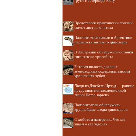
грунт с астероида Рюгу
Представлен практически полный
скелет австралопитека
Палеонтологи нашли в Аргентине
первого гигантского динозавра
В Австралии обнаружили останки
гигантского трилобита
Ротовая полость древних
земноводных содержала тысячи
крошечных зубов
Люди из Джебель Ирхуд — ранние
представители эволюционной
линии Homo sapiens
Палеонтологи обнаружили
крупнейшие следы динозавров
С хоботом наперевес. Что мы
знаем о стегодонах