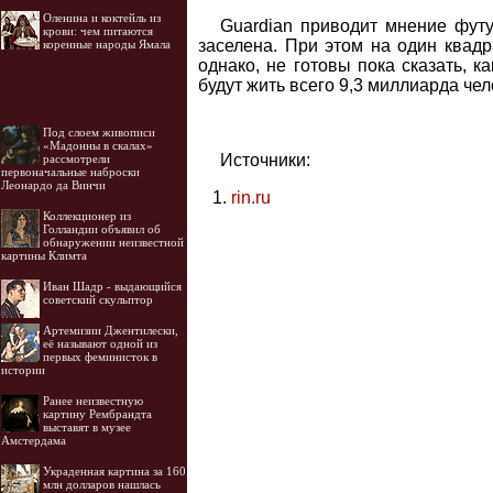
Оленина и коктейль из
Guardian приводит мнение футу
крови: чем питаются
заселена. При этом на один квадр
коренные народы Ямала
однако, не готовы пока сказать, 
будут жить всего 9,3 миллиарда чел
Под слоем живописи
«Мадонны в скалах»
Источники:
рассмотрели
первоначальные наброски
Леонардо да Винчи
rin.ru
Коллекционер из
Голландии объявил об
обнаружении неизвестной
картины Климта
Иван Шадр - выдающийся
советский скульптор
Артемизии Джентилески,
её называют одной из
первых феминисток в
истории
Ранее неизвестную
картину Рембрандта
выставят в музее
Амстердама
Украденная картина за 160
млн долларов нашлась