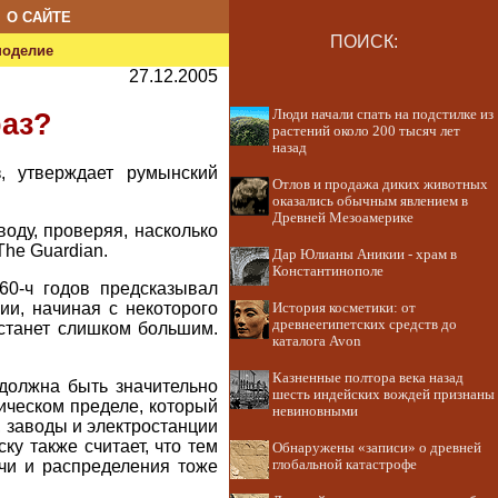
О САЙТЕ
ПОИСК:
ноделие
27.12.2005
Люди начали спать на подстилке из
раз?
растений около 200 тысяч лет
назад
 утверждает румынский
Отлов и продажа диких животных
оказались обычным явлением в
Древней Мезоамерике
оду, проверяя, насколько
he Guardian.
Дар Юлианы Аникии - храм в
Константинополе
60-ч годов предсказывал
ии, начиная с некоторого
История косметики: от
древнеегипетских средств до
 станет слишком большим.
каталога Avon
Казненные полтора века назад
 должна быть значительно
шесть индейских вождей признаны
тическом пределе, который
невиновными
, заводы и электростанции
ку также считает, что тем
Обнаружены «записи» о древней
ычи и распределения тоже
глобальной катастрофе