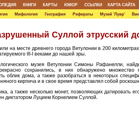
ОПЕДИЯ
КНИГИ
КАРТЫ
ЮМОР
ССЫЛКИ
КАРТА САЙТА
игия
Мифология
География
Рефераты
Музей 'Лувр'
Ви
азрушенный Суллой этрусский д
ли на месте древнего города Ветулонии в 200 километрах 
тируемого III-I веками до нашей эры.
логического музея Ветулонии Симоны Рафанелли, найд
екрасно сохранились, в них обнаружено множество п
ть облик дома, а также разобраться в некоторых специф
иняного кирпича и в свое время представлял собой роскош
ка, а также несколько монет, позволяющих датировать ег
чен диктатором Луцием Корнелием Суллой.