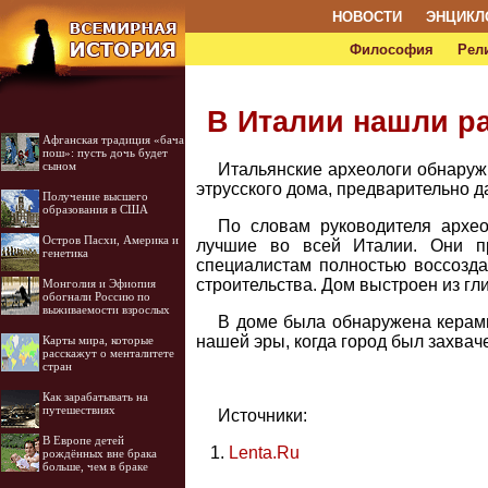
НОВОСТИ
ЭНЦИКЛ
Философия
Рел
В Италии нашли р
Афганская традиция «бача
пош»: пусть дочь будет
сыном
Итальянские археологи обнаружи
этрусского дома, предварительно да
Получение высшего
образования в США
По словам руководителя архео
Остров Пасхи, Америка и
лучшие во всей Италии. Они пр
генетика
специалистам полностью воссозда
строительства. Дом выстроен из гл
Монголия и Эфиопия
обогнали Россию по
выживаемости взрослых
В доме была обнаружена керами
нашей эры, когда город был захва
Карты мира, которые
расскажут о менталитете
стран
Как зарабатывать на
путешествиях
Источники:
В Европе детей
Lenta.Ru
рождённых вне брака
больше, чем в браке