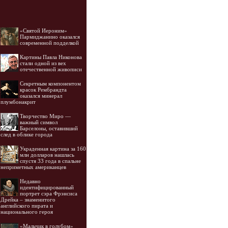
«Святой Иероним»
Пармиджанино оказался
современной подделкой
Картины Павла Никонова
стали одной из вех
отечественной живописи
Секретным компонентом
красок Рембрандта
оказался минерал
плумбонакрит
Творчество Миро —
важный символ
Барселоны, оставивший
след в облике города
Украденная картина за 160
млн долларов нашлась
спустя 33 года в спальне
неприметных американцев
Недавно
идентифицированный
портрет сэра Фрэнсиса
Дрейка – знаменитого
английского пирата и
национального героя
«Мальчик в голубом»