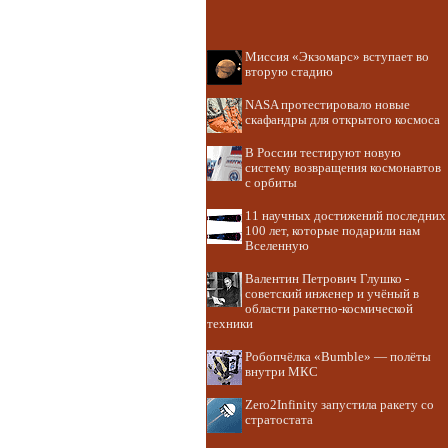
Миссия «Экзомарс» вступает во
вторую стадию
NASA протестировало новые
скафандры для открытого космоса
В России тестируют новую
систему возвращения космонавтов
с орбиты
11 научных достижений последних
100 лет, которые подарили нам
Вселенную
Валентин Петрович Глушко -
советский инженер и учёный в
области ракетно-космической
техники
Робопчёлка «Bumble» — полёты
внутри МКС
Zero2Infinity запустила ракету со
стратостата