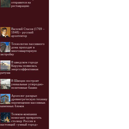
отправится на
реставрацию
Василий Стасов (1769 –
1848) - русский
архитектор
Технологии пассивного
дома приходят в
многоквартирную
застройку
В шведском городе
Кируны появилась
энергоэффективная
ратуша
В Швеции построят
уникальные углеродно-
позитивные башни
Археолог раскрыл
древнегреческую технику
перемещения массивных
каменных блоков
Телеком-компании
помогают превратить
столицу России в
настоящий «умный город»