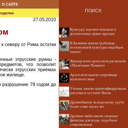
О САЙТЕ
ПОИСК:
ноделие
27.05.2010
Культуру ацтеков показали в
ом
аутентичных ярких красках
В Боливии нашли гробницы
к северу от Рима остатки
исчезнувшей культуры индейцев
пакахе
енные этрусские руины -
Французские археологи раскопали
редметов, что позволит
«Маленькие Помпеи»
ически этрусских приемах
ное жилище.
Археологи нашли сокровища
железного века
о разрушение 79 годом до
Ученые заново идентифицировали
рисунки в пустыне Наска
Древнейшему колодезному срубу
более семи тысяч лет
Древние майя имели сложные
фильтры для воды, подобные
современным