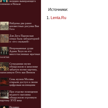
женщин вымирающего
племени в Непале
Источники:
Lenta.Ru
Найдены два ранее
неизвестных рисунка Ван
Гога
Для Дега Парижская
опера была лабораторией
и «его спальней»
Неприкаянные души
Адама Хоуи на его
многочисленных мрачных
холстах
Cотрудники музея
обнаружили в запаснике
забытую всеми картину,
написанную Отто ван Вееном
Семь музеев Москвы
открыли доступ к своим
цифровым коллекциям
При отделке помещения
модного магазина
обнаружили огромную
картину XVII века
Недавно