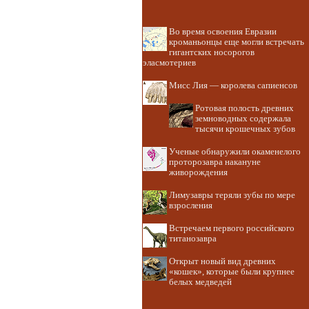
Во время освоения Евразии
кроманьонцы еще могли встречать
гигантских носорогов
эласмотериев
Мисс Лия — королева сапиенсов
Ротовая полость древних
земноводных содержала
тысячи крошечных зубов
Ученые обнаружили окаменелого
проторозавра накануне
живорождения
Лимузавры теряли зубы по мере
взросления
Встречаем первого российского
титанозавра
Открыт новый вид древних
«кошек», которые были крупнее
белых медведей