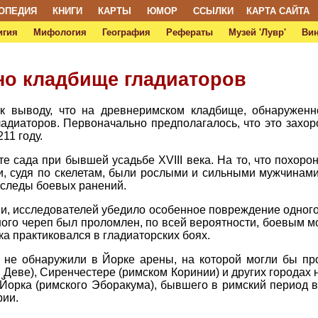
ОПЕДИЯ
КНИГИ
КАРТЫ
ЮМОР
ССЫЛКИ
КАРТА САЙТА
игия
Мифология
География
Рефераты
Музей 'Лувр'
Ви
но кладбище гладиаторов
к выводу, что на древнеримском кладбище, обнаруженн
адиаторов. Первоначально предполагалось, что это захор
11 году.
е сада при бывшей усадьбе XVIII века. На то, что похор
ни, судя по скелетам, были рослыми и сильными мужчинам
 следы боевых ранений.
ми, исследователей убедило особенное повреждение одного 
дного череп был проломлен, по всей вероятности, боевым 
а практиковался в гладиаторских боях.
р не обнаружили в Йорке арены, на которой могли бы пр
Деве), Сиренчестере (римском Коринии) и других городах 
Йорка (римского Эборакума), бывшего в римский период 
рии.