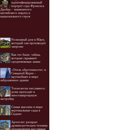
идентифицированный
портрет сэра Фрэнсиса
Дрейка – знаменитого
английского пирата и
национального героя
Роскошный дом в Мауи,
который сам производит
энергию
Как это было: тайны,
которые скрывают
средневековые замки
«Отель обреченности» в
Северной Корее -
крупнейшее в мире
заброшенное здание
Технологии пассивного
дома приходят в
многоквартирную
застройку
Самые высокие в мире
вертикальные сады в
Сиднее
Археолог раскрыл
древнегреческую технику
перемещения массивных