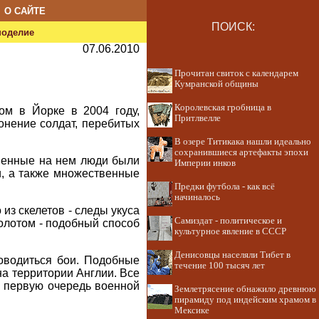
О САЙТЕ
ПОИСК:
ноделие
07.06.2010
Прочитан свиток с календарем
Кумранской общины
Королевская гробница в
ом в Йорке в 2004 году,
Притлвелле
онение солдат, перебитых
В озере Титикака нашли идеально
сохранившиеся артефакты эпохи
оненные на нем люди были
Империи инков
и, а также множественные
Предки футбола - как всё
начиналось
из скелетов - следы укуса
Самиздат - политическое и
молотом - подобный способ
культурное явление в СССР
Денисовцы населяли Тибет в
оводиться бои. Подобные
течение 100 тысяч лет
на территории Англии. Все
в первую очередь военной
Землетрясение обнажило древнюю
пирамиду под индейским храмом в
Мексике