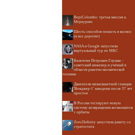
BepiColombo: третья миссия к
Меркурию
Шесть способов попасть в космос
(и все дорогие)
NASA и Google запустили
виртуальный тур по МКС
Валентин Петрович Глушко -
советский инженер и учёный в
области ракетно-космической
техники
Двигатели межпланетной станции
'Вояджер-1' заведены после 37 лет
простоя
В России тестируют новую
систему возвращения космонавтов
с орбиты
Zero2Infinity запустила ракету со
стратостата