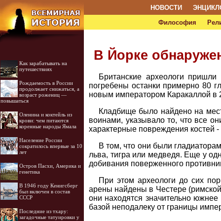
НОВОСТИ
ЭНЦИКЛ
Философия
Рел
В Йорке обнаруже
Как зарабатывать на
путешествиях
Британские археологи пришли 
Рождаемость в России
погребены останки примерно 80 гл
продолжает снижаться, а
новым императором Каракаллой в 2
возраст рожениц —
повышаться
Кладбище было найдено на мест
Оленина и коктейль из
воинами, указывало то, что все о
крови: чем питаются
коренные народы Ямала
характерные повреждения костей -
Население России
В том, что они были гладиатора
сократилось впервые за 10
лет
льва, тигра или медведя. Еще у о
добивания поверженного противник
Остров Пасхи, Америка и
генетика
При этом археологи до сих по
В 1946 году Кенигсберг
арены найдены в Честере (римской 
был включен в состав
они находятся значительно южнее 
СССР
базой неподалеку от границы импе
Последние из тхару:
загадочные татуировки у