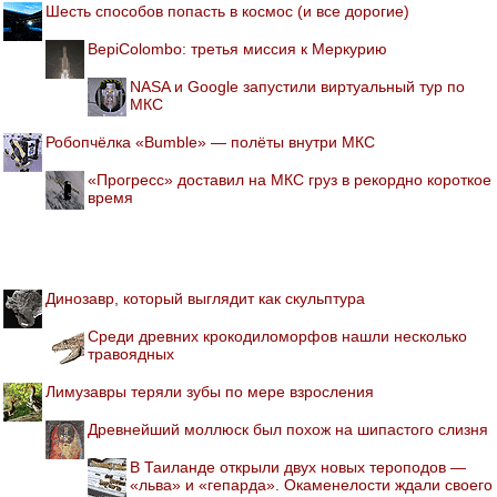
Шесть способов попасть в космос (и все дорогие)
BepiColombo: третья миссия к Меркурию
NASA и Google запустили виртуальный тур по
МКС
Робопчёлка «Bumble» — полёты внутри МКС
«Прогресс» доставил на МКС груз в рекордно короткое
время
Динозавр, который выглядит как скульптура
Среди древних крокодиломорфов нашли несколько
травоядных
Лимузавры теряли зубы по мере взросления
Древнейший моллюск был похож на шипастого слизня
В Таиланде открыли двух новых тероподов —
«льва» и «гепарда». Окаменелости ждали своего