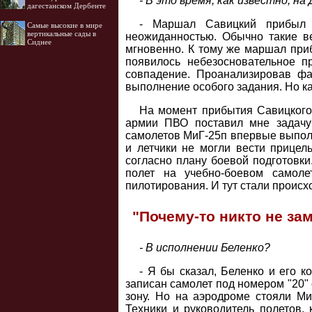
- В это время, как известно, н
дагестанском Дербенте
- Маршал Савицкий прибыл 
Самые высокие в мире
вертикальные сады в
неожиданностью. Обычно такие ве
Сиднее
мгновенно. К тому же маршал приб
появилось небезосновательное п
совпадение. Проанализировав фа
выполнение особого задания. Но к
На момент прибытия Савицкого 
армии ПВО поставил мне задачу
самолетов МиГ-25п впервые выпол
и летчики не могли вести прицел
согласно плану боевой подготовки
полет на учебно-боевом самоле
пилотирования. И тут стали проис
"Почему-то никто не зам
- В исполнении Беленко?
- Я бы сказал, Беленко и его 
записан самолет под номером "20" 
зону. Но на аэродроме стояли Ми
Техники и руководитель полетов, 