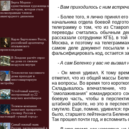
Берта Моризо -
единственная художница в
- Вам приходилось с ним встре
истории, которая стала
полноправным членом
авангардного движения
- Более того, я лично принял ег
начальника отдела боевой подгот
телеграмму о том, что из Ставроп
переводы считались обычным дел
рассказали сотрудники КГБ), в то
Карло Бартоломео Росси,
Москва, и поэтому на телеграмма
российский архитектор
итальянского
самом деле документ посылали н
происхождения
фальсифицировать код, остается за
В Лондоне растёт спрос
на дома со свежим
- А сам Беленко у вас не вызвал
воздухом внутри
- Он меня удивил. К тому вре
Технологии пассивного
дома приходят в
отметил, что из общей массы Беле
многоквартирную
на вопросы. Во время того коротко
застройку
Складывалось впечатление, чт
Устойчивый кампус,
"омолаживания" командирского со
построенный из 22
морских контейнеров
боевую часть, чтобы в перспект
штабной работе, но это в перспект
Телеком-компании
смутило. Еще, помню, удивился: про
помогают превратить
столицу России в
было, старшего лейтенанта Беленко 
настоящий «умный город»
Так прошел почти год, и вспомнить
Самый южный маяк
России, расположенный в