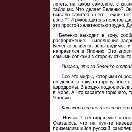
лететь, на каком самолете, с как
таблицах. Что делает Беленко? Он
бывало садится в него. Техник нес
взлет?" И руководитель полетов дае
это простой халатностью трудно. Д
Беленко выходит в зону, сооб
распоряжение: "Выполнение задан
Беленко вышел из зоны видимости 
направился в Японию. Это впосле
самыми сопками в сторону открыто
- Писали, что за Беленко отпра
- Все это мифы, которыми обросл
он делся, в какую сторону полете
аэродромы. В воздух поднялись лиш
в море. А что касается горючего, 
Японию.
- Как скоро стало известно, чт
- Ночью 7 сентября мне позво
Оказалось, что на пункте навед
приземлившийся русский самолет.