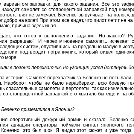
им вариантом заправки, для какого задания. Все это заф
 находит самолет со стопроцентной заправкой под номеро
оответствия не замечает. Беленко выруливает на полосу, 
т добро на взлет! При этом все видят, что пилот летит не 
умаю, причина здесь иная.
щает, что готов к выполнению задания. Но какого? Ру
ия разрешаю". И через мгновение самолет... исчезает с
следящих систем, опустившись на предельно малую высоту
дствии подтвердит пограничник, который видел одиноки
го моря.
вили в погоню перехватчик, но угонщик успел дотянуть до
а история. Самолет-перехватчик за Беленко не посылали, та
л. Наоборот, чтобы не было неразберихи, всю боевую те
ь спасательные самолеты и вертолеты, так как изначально
то со стопроцентной заправкой его хватило бы еще и на обр
о Беленко приземлился в Японии?
нил оперативный дежурный армии и сказал: "Беленко се
ения авиации операторы поймали сигнал японского тел
 Конечно, это был шок. Я видел этот сюжет и уже тогда