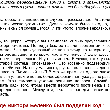
бошлось переоснащение армии и флота и граждански
 оказалась в руках японцев, так как ею был оборудован у
ла обрастать множеством слухов, - рассказывает Анатоли
бытий можно усомниться. Думаю, кому-то было выгодно, 
нный смысл случившегося. И эти кто-то, вполне вероятно, 
, то цифра, которую вы называете, сильно преувеличен
потеря системы. Но тогда быстро нашли временный и э
должен был дать условный сигнал в эфир, то теперь он 
емы опознавания в то время часто менялись. И дело здесь
олее совершенные. И угон самолета Беленко, как я узна
старой системы опознавания. Это косвенно подтвердили
истребитель. На носу машины, где устанавливалось радиол
исано: "Каменный век"! В это же время от одного знако
ы, я узнал, что новая, более эффективная, уже давно раз
ам. Угон самолета ускорил решение вопроса. Случайн
ать ради того, чтобы ввести вероятного противника в з
предположение... Между тем, реальные загадки начали по
асть.
оде Виктора Беленко был подделан код"