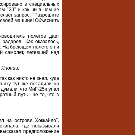
иксировано в специальных
м "23" и как ни в чем не
делает запрос: "Разрешите
на своей машине! Объяснить
ководитель полетов дает
 радаров. Как оказалось,
. На бреющем полете он и
й самолет, летевший над
 Японии.
к как никто не знал, куда
хнику тут же посадили на
 думали, что МиГ-25п упал
атный путь - не то, что в
л на острове Хоккайдо".
еканала, где показывали
 высказал предположение