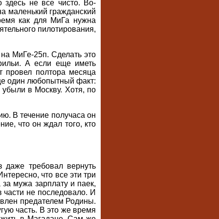
 здесь не все чисто. Во-
 на маленький гражданский
время как для МиГа нужна
оятельного пилотирования,
 на МиГе-25п. Сделать это
рильи. А если еще иметь
нт провел полтора месяца
Еще один любопытный факт:
 убыли в Москву. Хотя, по
ию. В течение получаса он
ие, что он ждал того, кто
з даже требовал вернуть
нтересно, что все эти три
 за мужа зарплату и паек,
в части не последовало. И
явлен предателем Родины.
гую часть. В это же время
ь жить в Магадане. Сам же