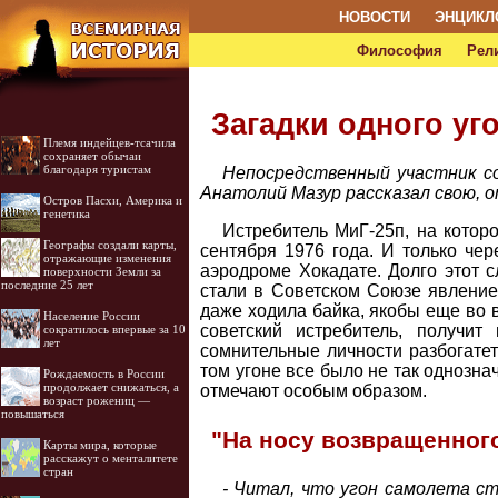
НОВОСТИ
ЭНЦИКЛ
Философия
Рел
Загадки одного уг
Племя индейцев-тсачила
сохраняет обычаи
благодаря туристам
Непосредственный участник со
Анатолий Мазур рассказал свою, 
Остров Пасхи, Америка и
генетика
Истребитель МиГ-25п, на котор
Географы создали карты,
сентября 1976 года. И только чер
отражающие изменения
аэродроме Хокадате. Долго этот с
поверхности Земли за
последние 25 лет
стали в Советском Союзе явлением
даже ходила байка, якобы еще во 
Население России
советский истребитель, получит
сократилось впервые за 10
лет
сомнительные личности разбогатеть
том угоне все было не так однозн
Рождаемость в России
продолжает снижаться, а
отмечают особым образом.
возраст рожениц —
повышаться
"На носу возвращенног
Карты мира, которые
расскажут о менталитете
стран
- Читал, что угон самолета 