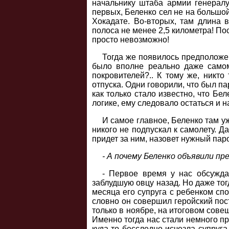
начальнику штаба армии генералу 
первых, Беленко сел не на большой
Хокадате. Во-вторых, там длина 
полоса не менее 2,5 километра! По
просто невозможно!
Тогда же появилось предположен
было вполне реально даже самом
покровителей?.. К тому же, никто
отпуска. Одни говорили, что был п
как только стало известно, что Бе
логике, ему следовало остаться и 
И самое главное, Беленко там у
никого не подпускал к самолету. Д
придет за ним, назовет нужный паро
- А почему Беленко объявили п
- Первое время у нас обсужда
заблудшую овцу назад. Но даже тог
месяца его супруга с ребенком спо
словно он совершил геройский пост
только в ноябре, на итоговом сов
Именно тогда нас стали немного пр
куда-то бесследно исчезла супруга