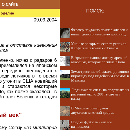
О САЙТЕ
ПОИСК:
ноделие
09.09.2004
Фермер неудачно припарковался и
нашел доисторическую гробницу
Ученые раскрыли секрет успехов
ик в отставке киевлянин
Карфагена в войнах с Римом
ента
В Армении нашли могилу древней
ленко, исчез с радаров 6
амазонки, которая погибла в бою
 приземлился на японском
 с середины шестидесятых
Землетрясение обнажило древнюю
реди летчиков в то время
пирамиду под индейским храмом в
Мексике
то угонит в США новейший
, и стараются некоторые
Люди начали спать на подстилке из
о, как позже оказалось, в
растений около 200 тысяч лет
й полет Беленко и сегодня
назад
В Мексике обнаружен
двухтысячелетний дворец
ый век"
Предки футбола - как всё
начиналось
му Союзу два миллиарда