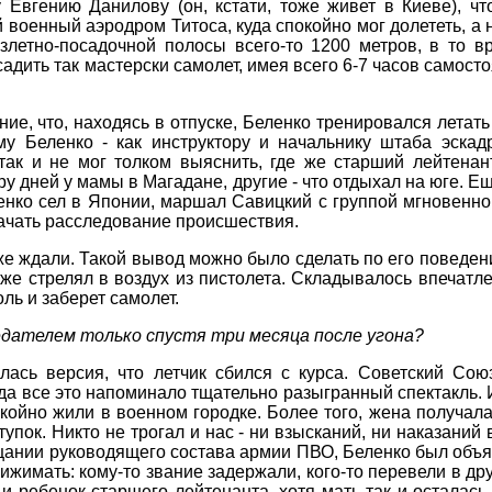
Евгению Данилову (он, кстати, тоже живет в Киеве), что
 военный аэродром Титоса, куда спокойно мог долететь, а
взлетно-посадочной полосы всего-то 1200 метров, в то 
садить так мастерски самолет, имея всего 6-7 часов самост
ие, что, находясь в отпуске, Беленко тренировался летать
у Беленко - как инструктору и начальнику штаба эскад
 так и не мог толком выяснить, где же старший лейтена
ару дней у мамы в Магадане, другие - что отдыхал на юге. 
ленко сел в Японии, маршал Савицкий с группой мгновенно
начать расследование происшествия.
же ждали. Такой вывод можно было сделать по его поведен
аже стрелял в воздух из пистолета. Складывалось впечатлен
ль и заберет самолет.
редателем только спустя три месяца после угона?
лась версия, что летчик сбился с курса. Советский Сою
да все это напоминало тщательно разыгранный спектакль. И
койно жили в военном городке. Более того, жена получала
упок. Никто не трогал и нас - ни взысканий, ни наказаний 
ещании руководящего состава армии ПВО, Беленко был объ
ижимать: кому-то звание задержали, кого-то перевели в дру
 и ребенок старшего лейтенанта, хотя мать так и осталас