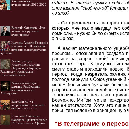
Киноновинки о
рублей. В такую сумму якобы о
путешествиях 2019-2020
опознавания "свой-чужой" (старая
ли это?
- Со временем эта история ста
которых мне как очевидцу тех со
Валерий Кошляков: «Рад
называться русским
домыслы, - нужно было скрыть исти
художником»
а в Союзе!
Картина Аньоло Бронзино
впервые за 500 лет своей
А насчет материального ущерба
истории станет доступна
проблемы опознавания создала 
публике
раньше на запрос "свой" летчик 
Реконструкция
отозвался - враг. К тому же сист
утраченной картины
«Коронация Барбары
смену старым приходили новые, б
Радзивилл» появилась в
период, когда назревала замена 
Несвижском замке
полгода вернули в Союз угнанный 
Ранее неизвестную
мелом большими буквами было нап
картину Рембрандта
разрабатывавшего подобные систем
выставят в музее
Амстердама
тормозилось по неясным причин
Возможно, МиГом могли пожертвов
Бактерии могут
нашей отсталости. Хотя это лишь 
повреждать и защищать
старинные картины
прибытия Беленко в авиационную ч
Пропавший портрет
молодого Диккенса через
"В телеграмме о перев
150 лет нашли в Африке