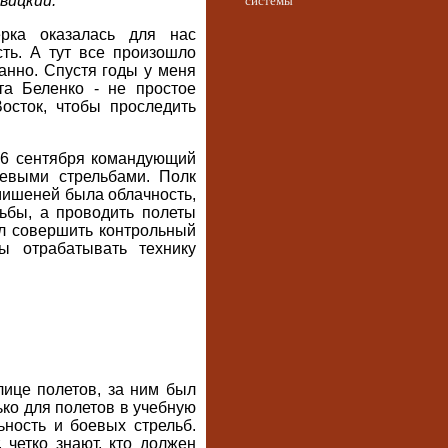
вицкий.
системы
рка оказалась для нас
ть. А тут все произошло
анно. Спустя годы у меня
та Беленко - не простое
осток, чтобы проследить
м 6 сентября командующий
евыми стрельбами. Полк
ишеней была облачность,
льбы, а проводить полеты
ыл совершить контрольный
ы отрабатывать технику
лице полетов, за ним был
ько для полетов в учебную
ность и боевых стрельб.
 четко знают, кто должен