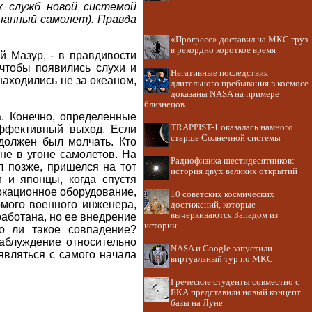
х служб новой системой
гнанный самолет). Правда
«Прогресс» доставил на МКС груз
в рекордно короткое время
й Мазур, - в правдивости
чтобы появились слухи и
Негативные последствия
находились не за океаном,
длительного пребывания в космосе
доказаны NASA на примере
близнецов
а. Конечно, определенные
TRAPPIST-1 оказалась намного
ффективный выход. Если
старше Солнечной системы
должен был молчать. Кто
 не в угоне самолетов. На
Радиофизика шестидесятников:
л позже, пришелся на тот
история двух великих открытий
 и японцы, когда спустя
окационное оборудование,
10 советских космических
мого военного инженера,
достижений, которые
вычеркиваются Западом из
работана, но ее внедрение
истории
о ли такое совпадение?
аблуждение относительно
NASA и Google запустили
являться с самого начала
виртуальный тур по МКС
Греческие студенты совместно с
ЕКА представили новый концепт
базы на Луне