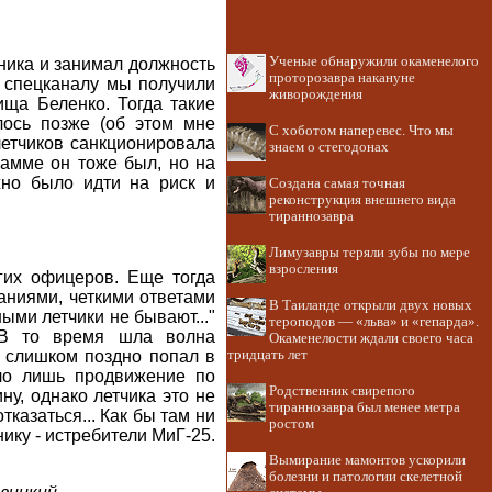
Ученые обнаружили окаменелого
вника и занимал должность
проторозавра накануне
 спецканалу мы получили
живорождения
ища Беленко. Тогда такие
лось позже (об этом мне
С хоботом наперевес. Что мы
летчиков санкционировала
знаем о стегодонах
рамме он тоже был, но на
жно было идти на риск и
Создана самая точная
реконструкция внешнего вида
тираннозавра
Лимузавры теряли зубы по мере
взросления
гих офицеров. Еще тогда
аниями, четкими ответами
В Таиланде открыли двух новых
ыми летчики не бывают..."
тероподов — «льва» и «гепарда».
 В то время шла волна
Окаменелости ждали своего часа
тридцать лет
 слишком поздно попал в
ило лишь продвижение по
Родственник свирепого
ну, однако летчика это не
тираннозавра был менее метра
тказаться... Как бы там ни
ростом
ику - истребители МиГ-25.
Вымирание мамонтов ускорили
болезни и патологии скелетной