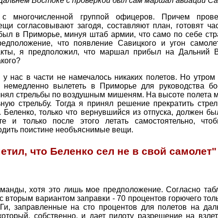
а Дальнем Востоке с проверкой был сам маршал авиации Са
с многочисленной группой офицеров. Причем прове
щи согласовывают загодя, составляют план, готовят час
ыл в Приморье, минуя штаб армии, что само по себе стр
редположение, что появление Савицкого и угон самоле
кты, я предположил, что маршал прибыл на Дальний В
акого?
у нас в части не намечалось никаких полетов. Но утро
 немедленно вылететь в Приморье для руководства бо
нял стрельбы по воздушным мишеням. На высоте полета м
ьную стрельбу. Тогда я принял решение прекратить стре
. Беленко, только что вернувшийся из отпуска, должен б
те и только после этого летать самостоятельно, чтоб
ходить поистине необъяснимые вещи.
етил, что Беленко сел не в свой самолет"
команды, хотя это лишь мое предположение. Согласно таб
с вторым вариантом заправки - 70 процентов горючего тол
Ги, заправленные на сто процентов для полетов на даль
который, собственно, и дает пилоту разрешение на взлет,