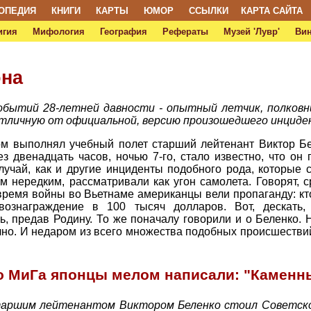
ОПЕДИЯ
КНИГИ
КАРТЫ
ЮМОР
ССЫЛКИ
КАРТА САЙТА
игия
Мифология
География
Рефераты
Музей 'Лувр'
Ви
она
бытий 28-летней давности - опытный летчик, полковн
отличную от официальной, версию произошедшего инцид
ом выполнял учебный полет старший лейтенант Виктор Бе
ез двенадцать часов, ночью 7-го, стало известно, что он
лучай, как и другие инциденты подобного рода, которые
 нередким, рассматривали как угон самолета. Говорят, с
время войны во Вьетнаме американцы вели пропаганду: к
 вознаграждение в 100 тысяч долларов. Вот, дескать
, предав Родину. То же поначалу говорили и о Беленко. Н
ачно. И недаром из всего множества подобных происшестви
о МиГа японцы мелом написали: "Каменн
старшим лейтенантом Виктором Беленко стоил Советско