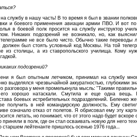
чаться?
о на службу в нашу часть! В то время я был в звании полко
овки и боевого применения авиации армии ПВО. И вот по
олья в боевой полк просится на службу инструктор учил
ом. Никаких подозрений не возникало, но, как выясни
й телеграмме не все было чисто. Обычно такие переводы 
х должен был стоять условный код Москвы. На той телег
е из столицы, а из ставропольского училища. Кому ну
гадкой.
 никаких подозрений?
мени я был опытным летчиком, принимал на службу мно
нко выделялся чрезвычайной аккуратностью, глубокими зн
го разговора у меня промелькнула мысль: "Такими правильн
о его хорошо натаскали. Смутила и еще одна вещь.
става боевых истребительных подразделений. Беленко же
иве получить в ней командирскую должность. Ему свет
иве означало отказ от полетов. Я обрисовал ему эту карти
сится летать, но понимает, что от этого надо будет вскоре о
приняли в полк, где он стал осваивать новую для него техн
 о старшем лейтенанте пришлось осенью 1976 года...