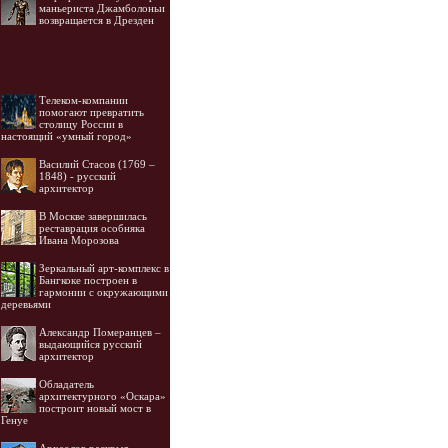
маньериста Джамболоньи
возвращается в Дрезден
Телеком-компании
помогают превратить
столицу России в
настоящий «умный город»
Василий Стасов (1769 –
1848) - русский
архитектор
В Москве завершилась
реставрация особняка
Ивана Морозова
Зеркальный арт-комплекс в
Бангкоке построен в
гармонии с окружающими
деревьями
Александр Померанцев –
выдающийся русский
архитектор
Обладатель
архитектурного «Оскара»
построит новый мост в
Генуе