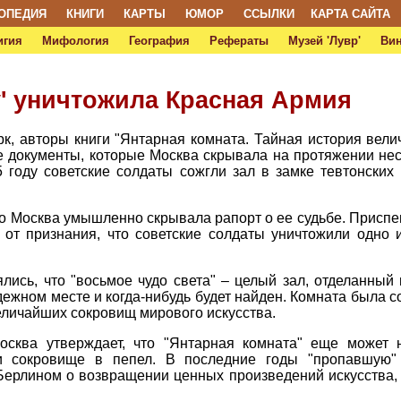
ОПЕДИЯ
КНИГИ
КАРТЫ
ЮМОР
ССЫЛКИ
КАРТА САЙТА
игия
Мифология
География
Рефераты
Музей 'Лувр'
Ви
' уничтожила Красная Армия
рк, авторы книги "Янтарная комната. Тайная история ве
е документы, которые Москва скрывала на протяжении нес
5 году советские солдаты сожгли зал в замке тевтонских
о Москва умышленно скрывала рапорт о ее судьбе. Приспе
 от признания, что советские солдаты уничтожили одно
лись, что "восьмое чудо света" – целый зал, отделанный
дежном месте и когда-нибудь будет найден. Комната была 
величайших сокровищ мирового искусства.
осква утверждает, что "Янтарная комната" еще может н
и сокровище в пепел. В последние годы "пропавшую" 
 Берлином о возвращении ценных произведений искусства