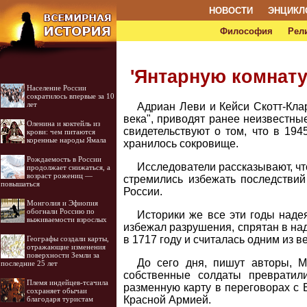
НОВОСТИ
ЭНЦИКЛ
Философия
Рел
'Янтарную комнату
Население России
сократилось впервые за 10
лет
Адриан Леви и Кейси Скотт-Кла
века", приводят ранее неизвестны
Оленина и коктейль из
свидетельствуют о том, что в 194
крови: чем питаются
коренные народы Ямала
хранилось сокровище.
Рождаемость в России
Исследователи рассказывают, чт
продолжает снижаться, а
возраст рожениц —
стремились избежать последствий
повышаться
России.
Монголия и Эфиопия
обогнали Россию по
Историки же все эти годы надея
выживаемости взрослых
избежал разрушения, спрятан в на
в 1717 году и считалась одним из 
Географы создали карты,
отражающие изменения
поверхности Земли за
До сего дня, пишут авторы, М
последние 25 лет
собственные солдаты превратил
Племя индейцев-тсачила
разменную карту в переговорах с
сохраняет обычаи
Красной Армией.
благодаря туристам