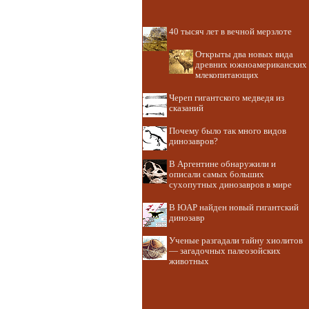
40 тысяч лет в вечной мерзлоте
Открыты два новых вида
древних южноамериканских
млекопитающих
Череп гигантского медведя из
сказаний
Почему было так много видов
динозавров?
В Аргентине обнаружили и
описали самых больших
сухопутных динозавров в мире
В ЮАР найден новый гигантский
динозавр
Ученые разгадали тайну хиолитов
— загадочных палеозойских
животных