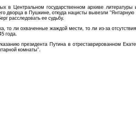
ых в Центральном государственном архиве литературы и 
го дворца в Пушкине, откуда нацисты вывезли "Янтарную к
ерг расследовать ее судьбу.
ка, то ли охваченные жаждой мести, то ли из-за отсутств
5 года.
указанию президента Путина в отреставрированном Екат
нтарной комнаты".