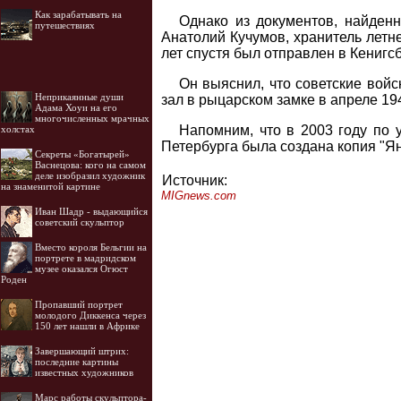
Как зарабатывать на
Однако из документов, найденн
путешествиях
Анатолий Кучумов, хранитель летне
лет спустя был отправлен в Кенигсб
Он выяснил, что советские войс
Неприкаянные души
зал в рыцарском замке в апреле 194
Адама Хоуи на его
многочисленных мрачных
Напомним, что в 2003 году по 
холстах
Петербурга была создана копия "Я
Секреты «Богатырей»
Васнецова: кого на самом
деле изобразил художник
Источник:
на знаменитой картине
MIGnews.com
Иван Шадр - выдающийся
советский скульптор
Вместо короля Бельгии на
портрете в мадридском
музее оказался Огюст
Роден
Пропавший портрет
молодого Диккенса через
150 лет нашли в Африке
Завершающий штрих:
последние картины
известных художников
Марс работы скульптора-