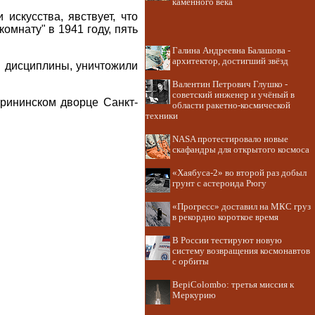
каменного века
искусства, явствует, что
омнату" в 1941 году, пять
Галина Андреевна Балашова -
архитектор, достигший звёзд
ия дисциплины, уничтожили
Валентин Петрович Глушко -
советский инженер и учёный в
ерининском дворце Санкт-
области ракетно-космической
техники
NASA протестировало новые
скафандры для открытого космоса
«Хаябуса-2» во второй раз добыл
грунт с астероида Рюгу
«Прогресс» доставил на МКС груз
в рекордно короткое время
В России тестируют новую
систему возвращения космонавтов
с орбиты
BepiColombo: третья миссия к
Меркурию