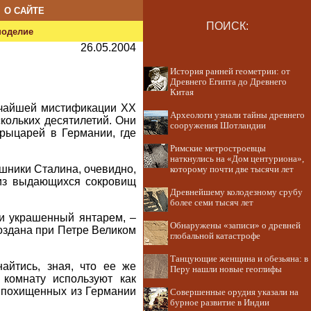
О САЙТЕ
ПОИСК:
ноделие
26.05.2004
История ранней геометрии: от
Древнего Египта до Древнего
Китая
личайшей мистификации XX
Археологи узнали тайны древнего
кольких десятилетий. Они
сооружения Шотландии
 рыцарей в Германии, где
Римские метростроевцы
наткнулись на «Дом центуриона»,
шники Сталина, очевидно,
которому почти две тысячи лет
 из выдающихся сокровищ
Древнейшему колодезному срубу
более семи тысяч лет
 и украшенный янтарем, –
Обнаружены «записи» о древней
создана при Петре Великом
глобальной катастрофе
Танцующие женщина и обезьяна: в
айтись, зная, что ее же
Перу нашли новые геоглифы
комнату используют как
, похищенных из Германии
Совершенные орудия указали на
бурное развитие в Индии